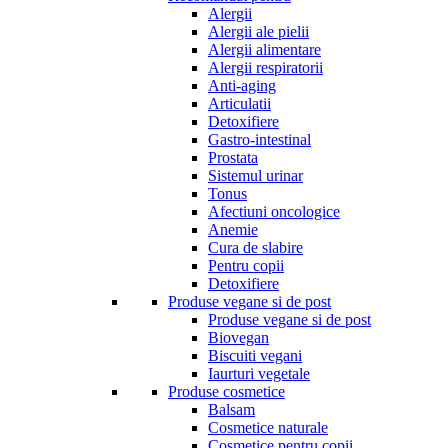
Alergii
Alergii ale pielii
Alergii alimentare
Alergii respiratorii
Anti-aging
Articulatii
Detoxifiere
Gastro-intestinal
Prostata
Sistemul urinar
Tonus
Afectiuni oncologice
Anemie
Cura de slabire
Pentru copii
Detoxifiere
Produse vegane si de post
Produse vegane si de post
Biovegan
Biscuiti vegani
Iaurturi vegetale
Produse cosmetice
Balsam
Cosmetice naturale
Cosmetice pentru copii