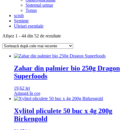
Sistemul urinar
Tonus
scrub
Seminte
Uleiuri esentiale
Sortat
Afișez 1 - 44 din 52 de rezultate
după
cele
mai
recente
Zahar din palmier bio 250g Dragon
Superfoods
19,62
lei
Adaugă în coș
Xylitol pliculete 50 buc x 4g 200g
Birkengold