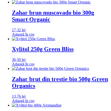
Zahar brun muscovado bio 300g
Smart Organic
17,32
lei
Adaugă în coș
Xylitol 250g Green Bliss
36,50
lei
Adaugă în coș
Zahar brut din trestie bio 500g Green
Organics
13,76
lei
Adaugă în coș