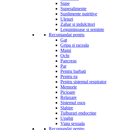
Supe
Superalimente
Suplimente nutritive
Uleiuri
Zahar si indulcitori
Leguminoase si seminte
Recomandat pentru
Gat
Gripa si raceala
Maini
Ochi
Pancreas
Par
Pentru barbati
Pentru ea
Pentru sistemul respirator
Memorie
Picioare
Relaxare
Sistemul osos
Slabire
Tulburari endocrine
Unghii
Viata sexuala
Recomandat pentru