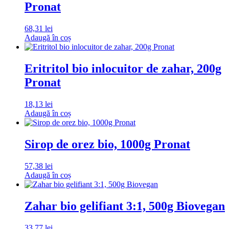
Pronat
68,31
lei
Adaugă în coș
Eritritol bio inlocuitor de zahar, 200g
Pronat
18,13
lei
Adaugă în coș
Sirop de orez bio, 1000g Pronat
57,38
lei
Adaugă în coș
Zahar bio gelifiant 3:1, 500g Biovegan
33,77
lei