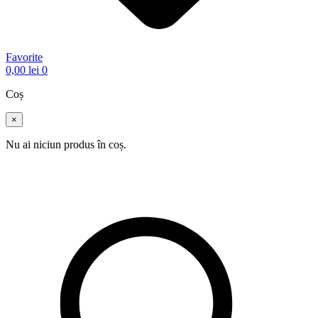
Favorite
0,00
lei
0
Coș
×
Nu ai niciun produs în coș.