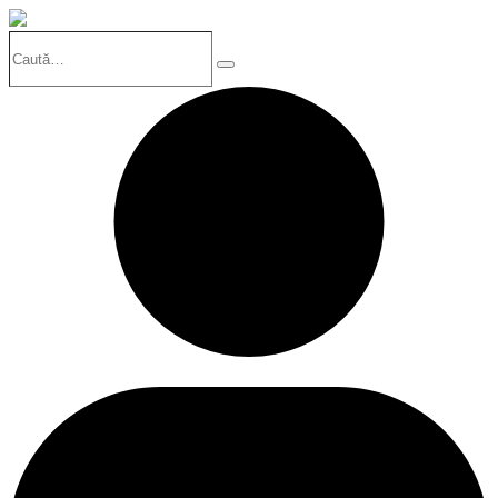
Caută…
Search