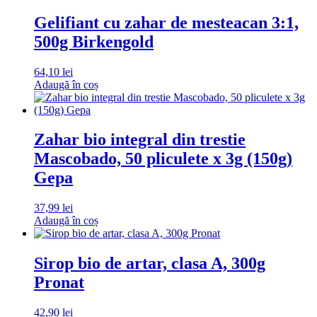
Gelifiant cu zahar de mesteacan 3:1,
500g Birkengold
64,10
lei
Adaugă în coș
Zahar bio integral din trestie
Mascobado, 50 pliculete x 3g (150g)
Gepa
37,99
lei
Adaugă în coș
Sirop bio de artar, clasa A, 300g
Pronat
42,90
lei