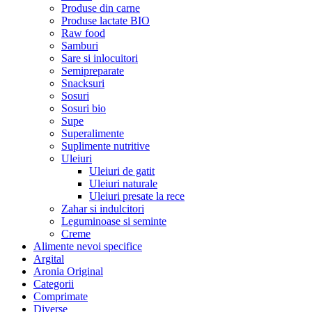
Produse din carne
Produse lactate BIO
Raw food
Samburi
Sare si inlocuitori
Semipreparate
Snacksuri
Sosuri
Sosuri bio
Supe
Superalimente
Suplimente nutritive
Uleiuri
Uleiuri de gatit
Uleiuri naturale
Uleiuri presate la rece
Zahar si indulcitori
Leguminoase si seminte
Creme
Alimente nevoi specifice
Argital
Aronia Original
Categorii
Comprimate
Diverse