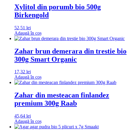
Xylitol din porumb bio 500g
Birkengold
52,51
lei
Adaugă în coș
Zahar brun demerara din trestie bio
300g Smart Organic
17,32
lei
Adaugă în coș
Zahar din mesteacan finlandez
premium 300g Raab
45,64
lei
Adaugă în coș