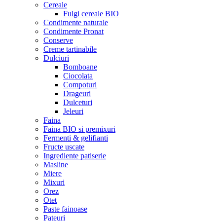
Cereale
Fulgi cereale BIO
Condimente naturale
Condimente Pronat
Conserve
Creme tartinabile
Dulciuri
Bomboane
Ciocolata
Compoturi
Drageuri
Dulceturi
Jeleuri
Faina
Faina BIO si premixuri
Fermenti & gelifianti
Fructe uscate
Ingrediente patiserie
Masline
Miere
Mixuri
Orez
Otet
Paste fainoase
Pateuri