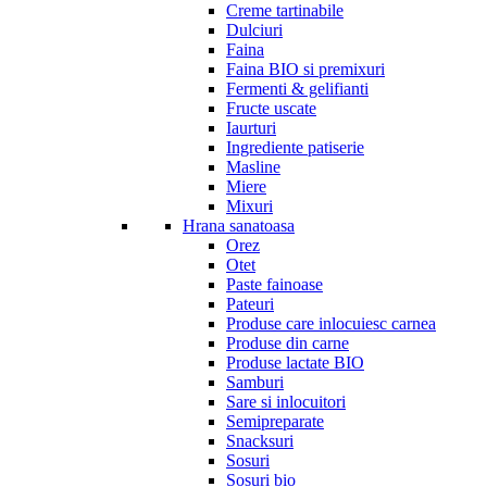
Creme tartinabile
Dulciuri
Faina
Faina BIO si premixuri
Fermenti & gelifianti
Fructe uscate
Iaurturi
Ingrediente patiserie
Masline
Miere
Mixuri
Hrana sanatoasa
Orez
Otet
Paste fainoase
Pateuri
Produse care inlocuiesc carnea
Produse din carne
Produse lactate BIO
Samburi
Sare si inlocuitori
Semipreparate
Snacksuri
Sosuri
Sosuri bio