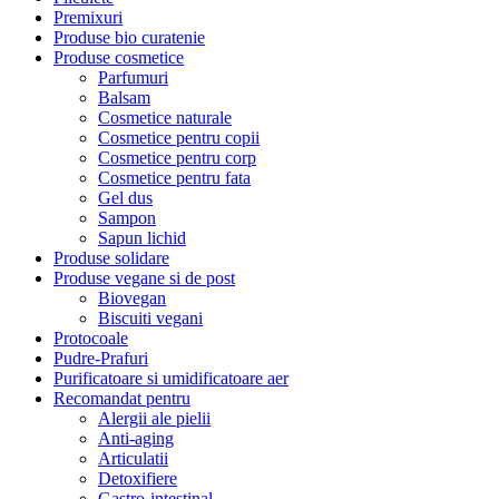
Premixuri
Produse bio curatenie
Produse cosmetice
Parfumuri
Balsam
Cosmetice naturale
Cosmetice pentru copii
Cosmetice pentru corp
Cosmetice pentru fata
Gel dus
Sampon
Sapun lichid
Produse solidare
Produse vegane si de post
Biovegan
Biscuiti vegani
Protocoale
Pudre-Prafuri
Purificatoare si umidificatoare aer
Recomandat pentru
Alergii ale pielii
Anti-aging
Articulatii
Detoxifiere
Gastro-intestinal