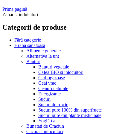
Prima pagină
Zahar si indulcitori
Categorii de produse
Fără categorie
Hrana sanatoasa
Alimente generale
Alternativa la unt
Bauturi
Bauturi vegetale
Cafea BIO si inlocuitori
Carbogazoase
Ceai vrac
Ceaiuri naturale
Energizante
Sucuri
Sucuri de fructe
Sucuri pure 100% din superfructe
Sucuri pure din plante medicinale
Yogi Tea
Bunatati de Craciun
Cacao si inlocuitori