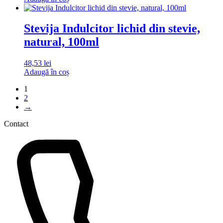
Stevija Indulcitor lichid din stevie,
natural, 100ml
48,53
lei
Adaugă în coș
1
2
→
Contact