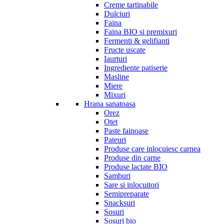
Creme tartinabile
Dulciuri
Faina
Faina BIO si premixuri
Fermenti & gelifianti
Fructe uscate
Iaurturi
Ingrediente patiserie
Masline
Miere
Mixuri
Hrana sanatoasa
Orez
Otet
Paste fainoase
Pateuri
Produse care inlocuiesc carnea
Produse din carne
Produse lactate BIO
Samburi
Sare si inlocuitori
Semipreparate
Snacksuri
Sosuri
Sosuri bio