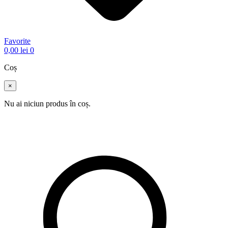
Favorite
0,00
lei
0
Coș
×
Nu ai niciun produs în coș.