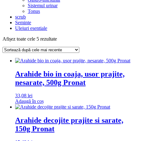
Sistemul urinar
Tonus
scrub
Seminte
Uleiuri esentiale
Sortat
Afișez toate cele 5 rezultate
după
cele
mai
recente
Arahide bio in coaja, usor prajite,
nesarate, 500g Pronat
33,08
lei
Adaugă în coș
Arahide decojite prajite si sarate,
150g Pronat