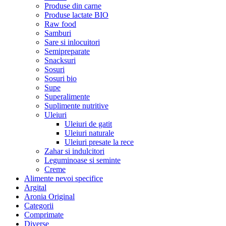
Produse din carne
Produse lactate BIO
Raw food
Samburi
Sare si inlocuitori
Semipreparate
Snacksuri
Sosuri
Sosuri bio
Supe
Superalimente
Suplimente nutritive
Uleiuri
Uleiuri de gatit
Uleiuri naturale
Uleiuri presate la rece
Zahar si indulcitori
Leguminoase si seminte
Creme
Alimente nevoi specifice
Argital
Aronia Original
Categorii
Comprimate
Diverse