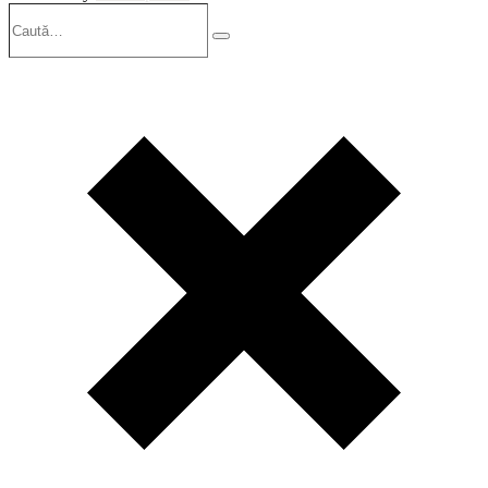
Caută…
Search