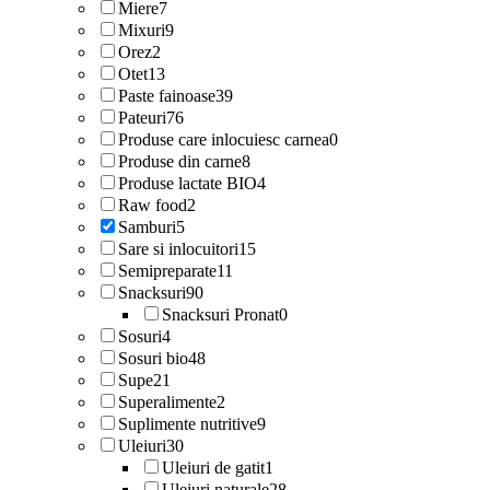
Miere
7
Mixuri
9
Orez
2
Otet
13
Paste fainoase
39
Pateuri
76
Produse care inlocuiesc carnea
0
Produse din carne
8
Produse lactate BIO
4
Raw food
2
Samburi
5
Sare si inlocuitori
15
Semipreparate
11
Snacksuri
90
Snacksuri Pronat
0
Sosuri
4
Sosuri bio
48
Supe
21
Superalimente
2
Suplimente nutritive
9
Uleiuri
30
Uleiuri de gatit
1
Uleiuri naturale
28