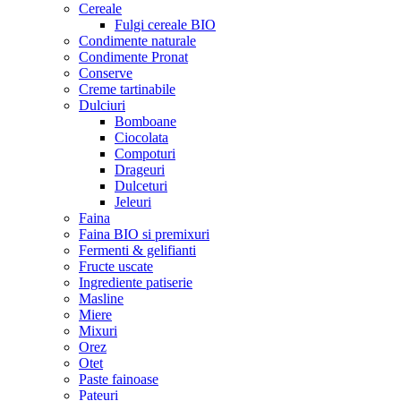
Cereale
Fulgi cereale BIO
Condimente naturale
Condimente Pronat
Conserve
Creme tartinabile
Dulciuri
Bomboane
Ciocolata
Compoturi
Drageuri
Dulceturi
Jeleuri
Faina
Faina BIO si premixuri
Fermenti & gelifianti
Fructe uscate
Ingrediente patiserie
Masline
Miere
Mixuri
Orez
Otet
Paste fainoase
Pateuri