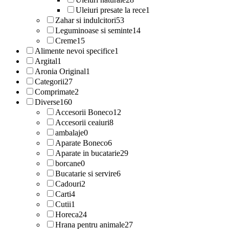
Uleiuri presate la rece
1
Zahar si indulcitori
53
Leguminoase si seminte
14
Creme
15
Alimente nevoi specifice
1
Argital
1
Aronia Original
1
Categorii
27
Comprimate
2
Diverse
160
Accesorii Boneco
12
Accesorii ceaiuri
8
ambalaje
0
Aparate Boneco
6
Aparate in bucatarie
29
borcane
0
Bucatarie si servire
6
Cadouri
2
Carti
4
Cutii
1
Horeca
24
Hrana pentru animale
27