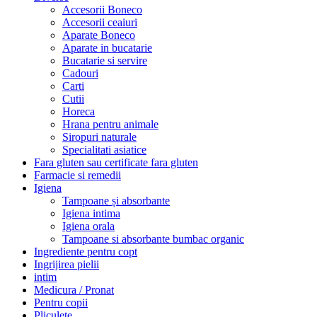
Accesorii Boneco
Accesorii ceaiuri
Aparate Boneco
Aparate in bucatarie
Bucatarie si servire
Cadouri
Carti
Cutii
Horeca
Hrana pentru animale
Siropuri naturale
Specialitati asiatice
Fara gluten sau certificate fara gluten
Farmacie si remedii
Igiena
Tampoane și absorbante
Igiena intima
Igiena orala
Tampoane si absorbante bumbac organic
Ingrediente pentru copt
Ingrijirea pielii
intim
Medicura / Pronat
Pentru copii
Pliculete