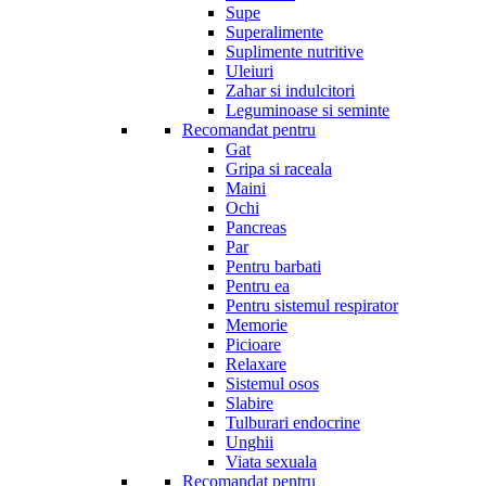
Supe
Superalimente
Suplimente nutritive
Uleiuri
Zahar si indulcitori
Leguminoase si seminte
Recomandat pentru
Gat
Gripa si raceala
Maini
Ochi
Pancreas
Par
Pentru barbati
Pentru ea
Pentru sistemul respirator
Memorie
Picioare
Relaxare
Sistemul osos
Slabire
Tulburari endocrine
Unghii
Viata sexuala
Recomandat pentru