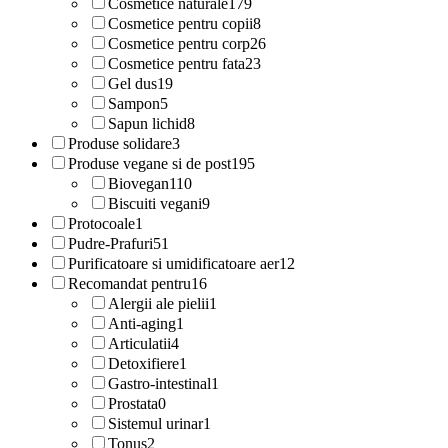
Cosmetice naturale
179
Cosmetice pentru copii
8
Cosmetice pentru corp
26
Cosmetice pentru fata
23
Gel dus
19
Sampon
5
Sapun lichid
8
Produse solidare
3
Produse vegane si de post
195
Biovegan
110
Biscuiti vegani
9
Protocoale
1
Pudre-Prafuri
51
Purificatoare si umidificatoare aer
12
Recomandat pentru
16
Alergii ale pielii
1
Anti-aging
1
Articulatii
4
Detoxifiere
1
Gastro-intestinal
1
Prostata
0
Sistemul urinar
1
Tonus
2