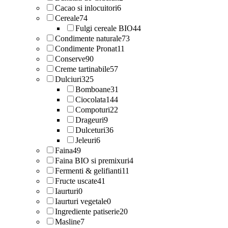
Cacao si inlocuitori
6
Cereale
74
Fulgi cereale BIO
44
Condimente naturale
73
Condimente Pronat
11
Conserve
90
Creme tartinabile
57
Dulciuri
325
Bomboane
31
Ciocolata
144
Compoturi
22
Drageuri
9
Dulceturi
36
Jeleuri
6
Faina
49
Faina BIO si premixuri
4
Fermenti & gelifianti
11
Fructe uscate
41
Iaurturi
0
Iaurturi vegetale
0
Ingrediente patiserie
20
Masline
7