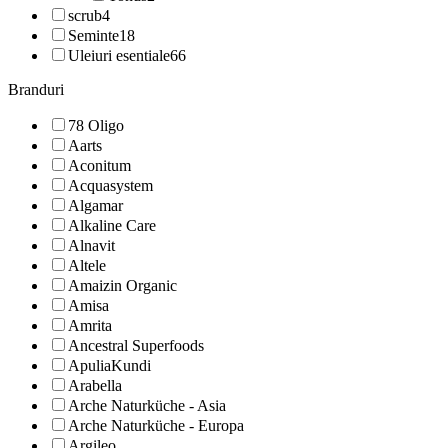
scrub
4
Seminte
18
Uleiuri esentiale
66
Branduri
78 Oligo
Aarts
Aconitum
Acquasystem
Algamar
Alkaline Care
Alnavit
Altele
Amaizin Organic
Amisa
Amrita
Ancestral Superfoods
ApuliaKundi
Arabella
Arche Naturküche - Asia
Arche Naturküche - Europa
Argileo