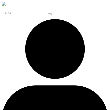
Caută…
Search