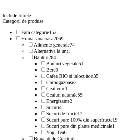
Inchide filtrele
Categorii de produse
Fără categorie
152
Hrana sanatoasa
2069
Alimente generale
74
Alternativa la unt
1
Bauturi
284
Bauturi vegetale
51
Bere
0
Cafea BIO si inlocuitori
35
Carbogazoase
3
Ceai vrac
1
Ceaiuri naturale
55
Energizante
2
Sucuri
4
Sucuri de fructe
12
Sucuri pure 100% din superfructe
19
Sucuri pure din plante medicinale
1
Yogi Tea
6
Bunatati de Craciun
2