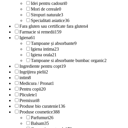
Idei pentru cadouri
0
Mori de cereale
0
Siropuri naturale
3
Specialitati asiatice
36
Fara gluten sau certificate fara gluten
4
Farmacie si remedii
159
Igiena
61
Tampoane și absorbante
9
Igiena intima
23
Igiena orala
21
Tampoane si absorbante bumbac organic
2
Ingrediente pentru copt
19
Ingrijirea pielii
2
intim
8
Medicura / Pronat
1
Pentru copii
20
Pliculete
1
Premixuri
8
Produse bio curatenie
136
Produse cosmetice
388
Parfumuri
26
Balsam
35