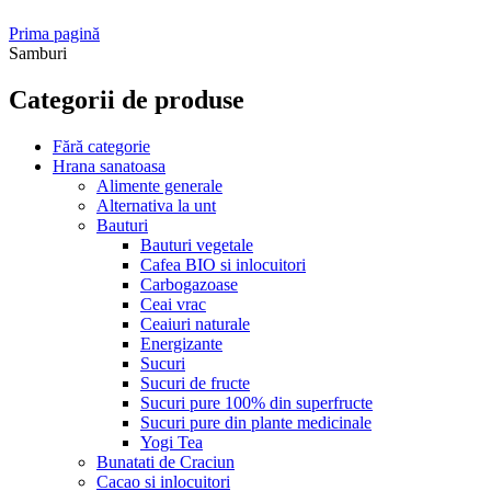
Prima pagină
Samburi
Categorii de produse
Fără categorie
Hrana sanatoasa
Alimente generale
Alternativa la unt
Bauturi
Bauturi vegetale
Cafea BIO si inlocuitori
Carbogazoase
Ceai vrac
Ceaiuri naturale
Energizante
Sucuri
Sucuri de fructe
Sucuri pure 100% din superfructe
Sucuri pure din plante medicinale
Yogi Tea
Bunatati de Craciun
Cacao si inlocuitori