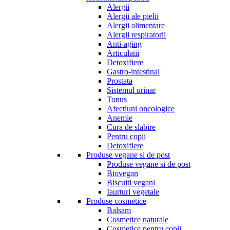
Alergii
Alergii ale pielii
Alergii alimentare
Alergii respiratorii
Anti-aging
Articulatii
Detoxifiere
Gastro-intestinal
Prostata
Sistemul urinar
Tonus
Afectiuni oncologice
Anemie
Cura de slabire
Pentru copii
Detoxifiere
Produse vegane si de post
Produse vegane si de post
Biovegan
Biscuiti vegani
Iaurturi vegetale
Produse cosmetice
Balsam
Cosmetice naturale
Cosmetice pentru copii