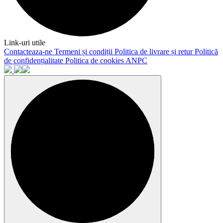
Link-uri utile
Contacteaza-ne
Termeni și condiții
Politica de livrare și retur
Politică
de confidențialitate
Politica de cookies
ANPC