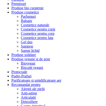
Premixuri
Produse bio curatenie
Produse cosmetice
Parfumuri
Balsam
Cosmetice naturale
Cosmetice pentru copii
Cosmetice pentru corp
Cosmetice pentru fata
Gel dus
Sampon
Sapun lichid
Produse solidare
Produse vegane si de post
Biovegan
Biscuiti vegani
Protocoale
Pudre-Prafuri
Purificatoare si umidificatoare aer
Recomandat pentru
Alergii ale pielii
Anti-aging
Articulatii
Detoxifiere
Gastro-intestinal