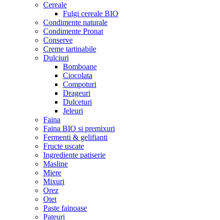
Cereale
Fulgi cereale BIO
Condimente naturale
Condimente Pronat
Conserve
Creme tartinabile
Dulciuri
Bomboane
Ciocolata
Compoturi
Drageuri
Dulceturi
Jeleuri
Faina
Faina BIO si premixuri
Fermenti & gelifianti
Fructe uscate
Ingrediente patiserie
Masline
Miere
Mixuri
Orez
Otet
Paste fainoase
Pateuri