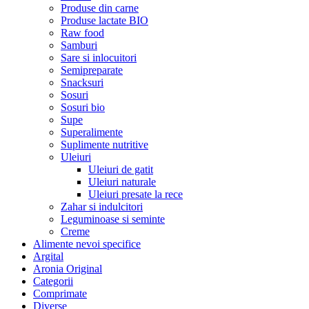
Produse din carne
Produse lactate BIO
Raw food
Samburi
Sare si inlocuitori
Semipreparate
Snacksuri
Sosuri
Sosuri bio
Supe
Superalimente
Suplimente nutritive
Uleiuri
Uleiuri de gatit
Uleiuri naturale
Uleiuri presate la rece
Zahar si indulcitori
Leguminoase si seminte
Creme
Alimente nevoi specifice
Argital
Aronia Original
Categorii
Comprimate
Diverse