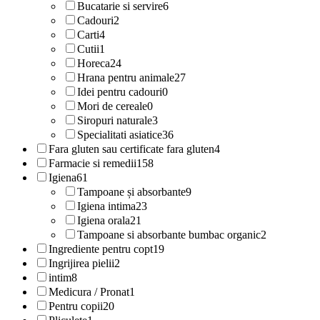
Bucatarie si servire
6
Cadouri
2
Carti
4
Cutii
1
Horeca
24
Hrana pentru animale
27
Idei pentru cadouri
0
Mori de cereale
0
Siropuri naturale
3
Specialitati asiatice
36
Fara gluten sau certificate fara gluten
4
Farmacie si remedii
158
Igiena
61
Tampoane și absorbante
9
Igiena intima
23
Igiena orala
21
Tampoane si absorbante bumbac organic
2
Ingrediente pentru copt
19
Ingrijirea pielii
2
intim
8
Medicura / Pronat
1
Pentru copii
20