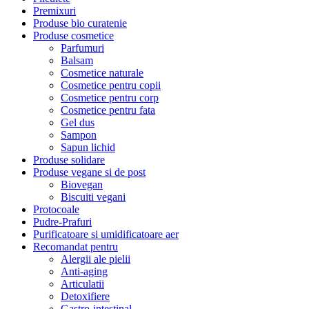
Premixuri
Produse bio curatenie
Produse cosmetice
Parfumuri
Balsam
Cosmetice naturale
Cosmetice pentru copii
Cosmetice pentru corp
Cosmetice pentru fata
Gel dus
Sampon
Sapun lichid
Produse solidare
Produse vegane si de post
Biovegan
Biscuiti vegani
Protocoale
Pudre-Prafuri
Purificatoare si umidificatoare aer
Recomandat pentru
Alergii ale pielii
Anti-aging
Articulatii
Detoxifiere
Gastro-intestinal