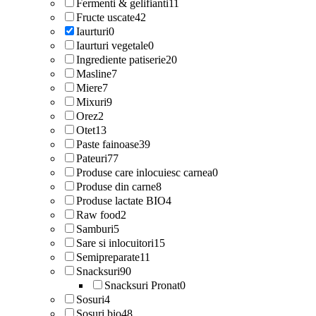
Fermenti & gelifianti
11
Fructe uscate
42
Iaurturi
0
Iaurturi vegetale
0
Ingrediente patiserie
20
Masline
7
Miere
7
Mixuri
9
Orez
2
Otet
13
Paste fainoase
39
Pateuri
77
Produse care inlocuiesc carnea
0
Produse din carne
8
Produse lactate BIO
4
Raw food
2
Samburi
5
Sare si inlocuitori
15
Semipreparate
11
Snacksuri
90
Snacksuri Pronat
0
Sosuri
4
Sosuri bio
48