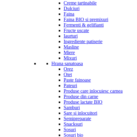
Creme tartinabile
Dulciuri
Faina
Faina BIO si premixuri
Fermenti & gelifianti
Fructe uscate
Iaurturi
Ingrediente patiserie
Masline
Miere
Mixuri
Hrana sanatoasa
Orez
Otet
Paste fainoase
Pateuri
Produse care inlocuiesc carnea
Produse din carne
Produse lactate BIO
Samburi
Sare si inlocuitori
Semipreparate
Snacksuri
Sosuri
Sosuri bio