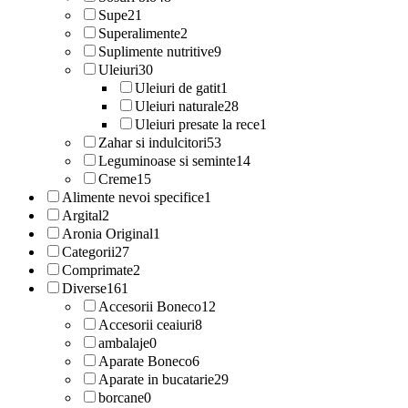
Supe
21
Superalimente
2
Suplimente nutritive
9
Uleiuri
30
Uleiuri de gatit
1
Uleiuri naturale
28
Uleiuri presate la rece
1
Zahar si indulcitori
53
Leguminoase si seminte
14
Creme
15
Alimente nevoi specifice
1
Argital
2
Aronia Original
1
Categorii
27
Comprimate
2
Diverse
161
Accesorii Boneco
12
Accesorii ceaiuri
8
ambalaje
0
Aparate Boneco
6
Aparate in bucatarie
29
borcane
0