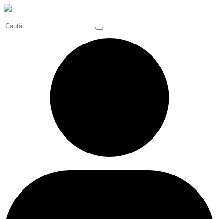
Caută…
Search