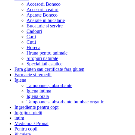
Accesorii Boneco
Accesorii ceaiuri
Aparate Boneco
Aparate in bucatarie
Bucatarie si servire
Cadouri
Carti
Cutii
Horeca
Hrana pentru animale
Siropuri naturale
Specialitati asiatice
Fara gluten sau certificate fara gluten
Farmacie si remedii
Igiena
Tampoane și absorbante
Igiena intima
Igiena orala
Tampoane si absorbante bumbac organic
Ingrediente pentru copt
Ingrijirea pielii
intim
Medicura / Pronat
Pentru copii
Pliculete