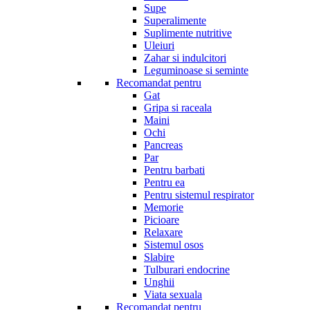
Supe
Superalimente
Suplimente nutritive
Uleiuri
Zahar si indulcitori
Leguminoase si seminte
Recomandat pentru
Gat
Gripa si raceala
Maini
Ochi
Pancreas
Par
Pentru barbati
Pentru ea
Pentru sistemul respirator
Memorie
Picioare
Relaxare
Sistemul osos
Slabire
Tulburari endocrine
Unghii
Viata sexuala
Recomandat pentru