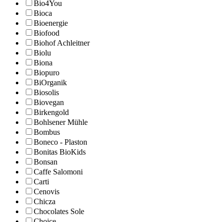
Bio4You
Bioca
Bioenergie
Biofood
Biohof Achleitner
Biolu
Biona
Biopuro
BiOrganik
Biosolis
Biovegan
Birkengold
Bohlsener Mühle
Bombus
Boneco - Plaston
Bonitas BioKids
Bonsan
Caffe Salomoni
Carti
Cenovis
Chicza
Chocolates Sole
Choice