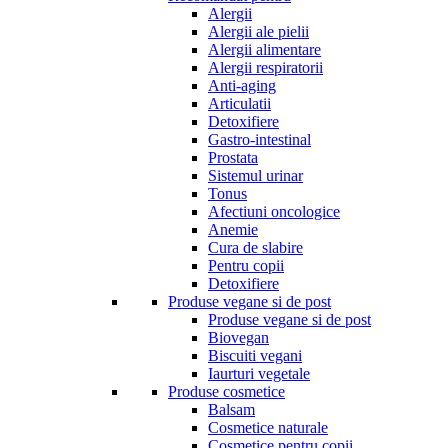
Alergii
Alergii ale pielii
Alergii alimentare
Alergii respiratorii
Anti-aging
Articulatii
Detoxifiere
Gastro-intestinal
Prostata
Sistemul urinar
Tonus
Afectiuni oncologice
Anemie
Cura de slabire
Pentru copii
Detoxifiere
Produse vegane si de post
Produse vegane si de post
Biovegan
Biscuiti vegani
Iaurturi vegetale
Produse cosmetice
Balsam
Cosmetice naturale
Cosmetice pentru copii