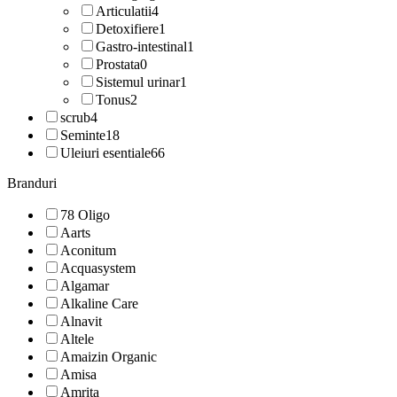
Articulatii
4
Detoxifiere
1
Gastro-intestinal
1
Prostata
0
Sistemul urinar
1
Tonus
2
scrub
4
Seminte
18
Uleiuri esentiale
66
Branduri
78 Oligo
Aarts
Aconitum
Acquasystem
Algamar
Alkaline Care
Alnavit
Altele
Amaizin Organic
Amisa
Amrita