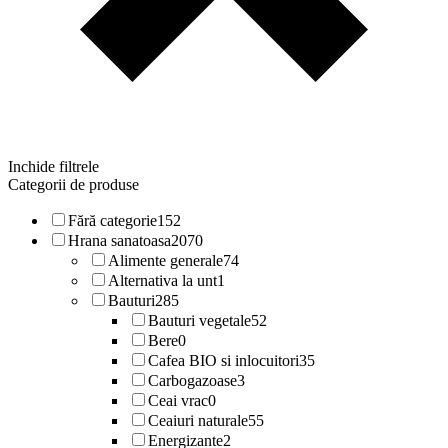
Inchide filtrele
Categorii de produse
Fără categorie
152
Hrana sanatoasa
2070
Alimente generale
74
Alternativa la unt
1
Bauturi
285
Bauturi vegetale
52
Bere
0
Cafea BIO si inlocuitori
35
Carbogazoase
3
Ceai vrac
0
Ceaiuri naturale
55
Energizante
2