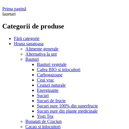
Prima pagină
Iaurturi
Categorii de produse
Fără categorie
Hrana sanatoasa
Alimente generale
Alternativa la unt
Bauturi
Bauturi vegetale
Cafea BIO si inlocuitori
Carbogazoase
Ceai vrac
Ceaiuri naturale
Energizante
Sucuri
Sucuri de fructe
Sucuri pure 100% din superfructe
Sucuri pure din plante medicinale
Yogi Tea
Bunatati de Craciun
Cacao si inlocuitori