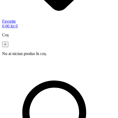
Favorite
0,00
lei
0
Coș
×
Nu ai niciun produs în coș.