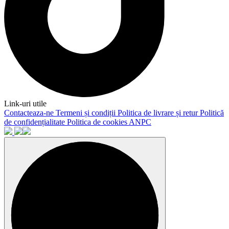
Link-uri utile
Contacteaza-ne
Termeni și condiții
Politica de livrare și retur
Politică
de confidențialitate
Politica de cookies
ANPC