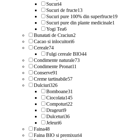
Sucuri
4
Sucuri de fructe
13
Sucuri pure 100% din superfructe
19
Sucuri pure din plante medicinale
1
Yogi Tea
6
Bunatati de Craciun
2
Cacao si inlocuitori
6
Cereale
74
Fulgi cereale BIO
44
Condimente naturale
73
Condimente Pronat
11
Conserve
91
Creme tartinabile
57
Dulciuri
326
Bomboane
31
Ciocolata
145
Compoturi
22
Drageuri
9
Dulceturi
36
Jeleuri
6
Faina
48
Faina BIO si premixuri
4