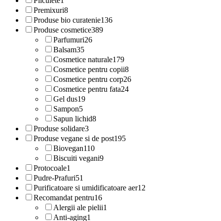
Pliculete
1
Premixuri
8
Produse bio curatenie
136
Produse cosmetice
389
Parfumuri
26
Balsam
35
Cosmetice naturale
179
Cosmetice pentru copii
8
Cosmetice pentru corp
26
Cosmetice pentru fata
24
Gel dus
19
Sampon
5
Sapun lichid
8
Produse solidare
3
Produse vegane si de post
195
Biovegan
110
Biscuiti vegani
9
Protocoale
1
Pudre-Prafuri
51
Purificatoare si umidificatoare aer
12
Recomandat pentru
16
Alergii ale pielii
1
Anti-aging
1