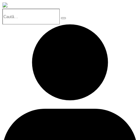
Caută…
Search