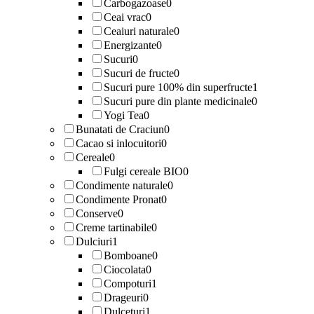
Carbogazoase
0
Ceai vrac
0
Ceaiuri naturale
0
Energizante
0
Sucuri
0
Sucuri de fructe
0
Sucuri pure 100% din superfructe
1
Sucuri pure din plante medicinale
0
Yogi Tea
0
Bunatati de Craciun
0
Cacao si inlocuitori
0
Cereale
0
Fulgi cereale BIO
0
Condimente naturale
0
Condimente Pronat
0
Conserve
0
Creme tartinabile
0
Dulciuri
1
Bomboane
0
Ciocolata
0
Compoturi
1
Drageuri
0
Dulceturi
1