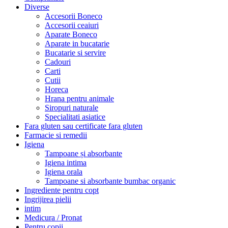
Diverse
Accesorii Boneco
Accesorii ceaiuri
Aparate Boneco
Aparate in bucatarie
Bucatarie si servire
Cadouri
Carti
Cutii
Horeca
Hrana pentru animale
Siropuri naturale
Specialitati asiatice
Fara gluten sau certificate fara gluten
Farmacie si remedii
Igiena
Tampoane și absorbante
Igiena intima
Igiena orala
Tampoane si absorbante bumbac organic
Ingrediente pentru copt
Ingrijirea pielii
intim
Medicura / Pronat
Pentru copii