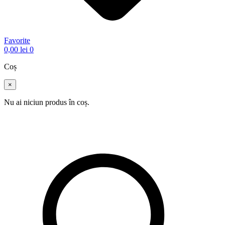
Favorite
0,00
lei
0
Coș
×
Nu ai niciun produs în coș.