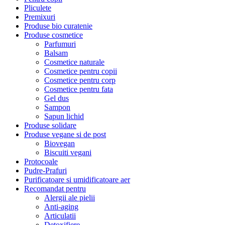
Pliculete
Premixuri
Produse bio curatenie
Produse cosmetice
Parfumuri
Balsam
Cosmetice naturale
Cosmetice pentru copii
Cosmetice pentru corp
Cosmetice pentru fata
Gel dus
Sampon
Sapun lichid
Produse solidare
Produse vegane si de post
Biovegan
Biscuiti vegani
Protocoale
Pudre-Prafuri
Purificatoare si umidificatoare aer
Recomandat pentru
Alergii ale pielii
Anti-aging
Articulatii
Detoxifiere