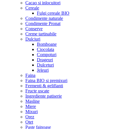
Cacao si inlocuitori
Cereale
Fulgi cereale BIO
Condimente naturale
Condimente Pronat
Conserve
Creme tartinabile
Dulciuri
Bomboane
Ciocolata
Compoturi
Drageuri
Dulceturi
Jeleuri
Faina
Faina BIO si premixuri
Fermenti & gelifianti
Fructe uscate
Ingrediente patiserie
Masline
Miere
Mixuri
Orez
Otet
Paste fainoase