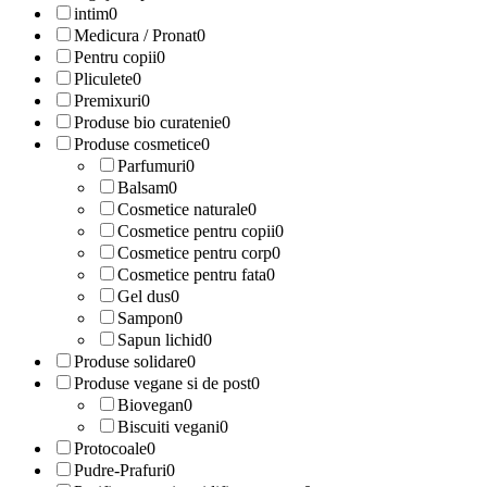
intim
0
Medicura / Pronat
0
Pentru copii
0
Pliculete
0
Premixuri
0
Produse bio curatenie
0
Produse cosmetice
0
Parfumuri
0
Balsam
0
Cosmetice naturale
0
Cosmetice pentru copii
0
Cosmetice pentru corp
0
Cosmetice pentru fata
0
Gel dus
0
Sampon
0
Sapun lichid
0
Produse solidare
0
Produse vegane si de post
0
Biovegan
0
Biscuiti vegani
0
Protocoale
0
Pudre-Prafuri
0