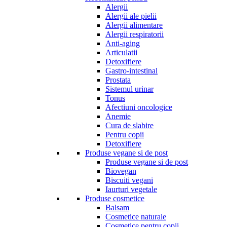
Alergii
Alergii ale pielii
Alergii alimentare
Alergii respiratorii
Anti-aging
Articulatii
Detoxifiere
Gastro-intestinal
Prostata
Sistemul urinar
Tonus
Afectiuni oncologice
Anemie
Cura de slabire
Pentru copii
Detoxifiere
Produse vegane si de post
Produse vegane si de post
Biovegan
Biscuiti vegani
Iaurturi vegetale
Produse cosmetice
Balsam
Cosmetice naturale
Cosmetice pentru copii