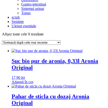
Gastro-intestinal
Sistemul urinar
Tonus
scrub
Seminte
Uleiuri esentiale
Sortat
Afișez toate cele 9 rezultate
după
cele
mai
recente
Suc bio pur de aronia, 0,33l Aronia
Original
17,90
lei
Adaugă în coș
Pahar de sticla cu dozaj Aronia
Original