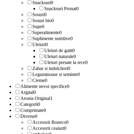
Snacksuri
0
Snacksuri Pronat
0
Sosuri
0
Sosuri bio
0
Supe
0
Superalimente
0
Suplimente nutritive
0
Uleiuri
0
Uleiuri de gatit
0
Uleiuri naturale
0
Uleiuri presate la rece
0
Zahar si indulcitori
0
Leguminoase si seminte
0
Creme
0
Alimente nevoi specifice
0
Argital
0
Aronia Original
1
Categorii
0
Comprimate
0
Diverse
0
Accesorii Boneco
0
Accesorii ceaiuri
0