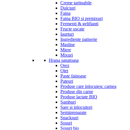
Creme tartinabile
Dulciuri
Faina
Faina BIO si premixuri
Fermenti & gelifianti
Fructe uscate
Iaurturi
Ingrediente patiserie
Masline
Miere
Mixuri
Hrana sanatoasa
Orez
Otet
Paste fainoase
Pateuri
Produse care inlocuiesc carnea
Produse din carne
Produse lactate BIO
Samburi
Sare si inlocuitori
Semipreparate
Snacksuri
Sosuri
Sosuri bio