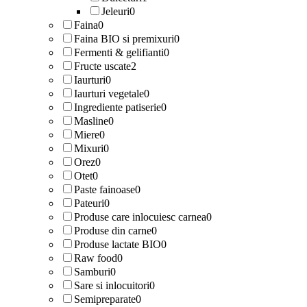
Jeleuri
0
Faina
0
Faina BIO si premixuri
0
Fermenti & gelifianti
0
Fructe uscate
2
Iaurturi
0
Iaurturi vegetale
0
Ingrediente patiserie
0
Masline
0
Miere
0
Mixuri
0
Orez
0
Otet
0
Paste fainoase
0
Pateuri
0
Produse care inlocuiesc carnea
0
Produse din carne
0
Produse lactate BIO
0
Raw food
0
Samburi
0
Sare si inlocuitori
0
Semipreparate
0