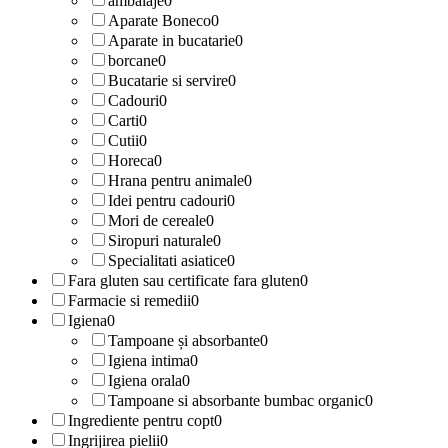
ambalaje
0
Aparate Boneco
0
Aparate in bucatarie
0
borcane
0
Bucatarie si servire
0
Cadouri
0
Carti
0
Cutii
0
Horeca
0
Hrana pentru animale
0
Idei pentru cadouri
0
Mori de cereale
0
Siropuri naturale
0
Specialitati asiatice
0
Fara gluten sau certificate fara gluten
0
Farmacie si remedii
0
Igiena
0
Tampoane și absorbante
0
Igiena intima
0
Igiena orala
0
Tampoane si absorbante bumbac organic
0
Ingrediente pentru copt
0
Ingrijirea pielii
0