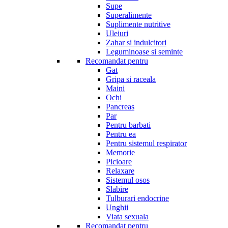
Supe
Superalimente
Suplimente nutritive
Uleiuri
Zahar si indulcitori
Leguminoase si seminte
Recomandat pentru
Gat
Gripa si raceala
Maini
Ochi
Pancreas
Par
Pentru barbati
Pentru ea
Pentru sistemul respirator
Memorie
Picioare
Relaxare
Sistemul osos
Slabire
Tulburari endocrine
Unghii
Viata sexuala
Recomandat pentru