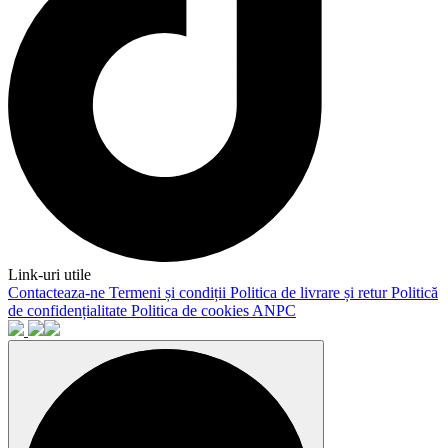
Link-uri utile
Contacteaza-ne
Termeni și condiții
Politica de livrare și retur
Politică
de confidențialitate
Politica de cookies
ANPC