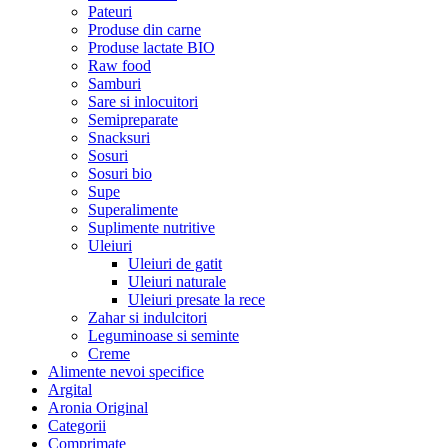
Pateuri
Produse din carne
Produse lactate BIO
Raw food
Samburi
Sare si inlocuitori
Semipreparate
Snacksuri
Sosuri
Sosuri bio
Supe
Superalimente
Suplimente nutritive
Uleiuri
Uleiuri de gatit
Uleiuri naturale
Uleiuri presate la rece
Zahar si indulcitori
Leguminoase si seminte
Creme
Alimente nevoi specifice
Argital
Aronia Original
Categorii
Comprimate