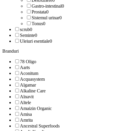
Detoxifiere
0
Gastro-intestinal
0
Prostata
0
Sistemul urinar
0
Tonus
0
scrub
0
Seminte
0
Uleiuri esentiale
0
Branduri
78 Oligo
Aarts
Aconitum
Acquasystem
Algamar
Alkaline Care
Alnavit
Altele
Amaizin Organic
Amisa
Amrita
Ancestral Superfoods