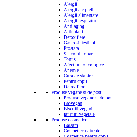
Alergii
Alergii ale pielii
Alergii alimentare
Alergii respiratorii
Anti-aging
Articulatii
Detoxifiere
Gastro-intestinal
Prostata
Sistemul urinar
Tonus
Afectiuni oncologice
Anemie
Cura de slabire
Pentru copii
Detoxifiere
Produse vegane si de post
Produse vegane si de post
Biovegan
Biscuiti vegani
Iaurturi vegetale
Produse cosmetice
Balsam
Cosmetice naturale
Cosmetice pentru copii