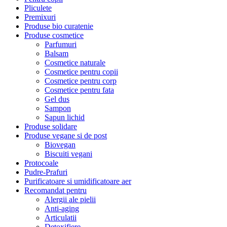
Pliculete
Premixuri
Produse bio curatenie
Produse cosmetice
Parfumuri
Balsam
Cosmetice naturale
Cosmetice pentru copii
Cosmetice pentru corp
Cosmetice pentru fata
Gel dus
Sampon
Sapun lichid
Produse solidare
Produse vegane si de post
Biovegan
Biscuiti vegani
Protocoale
Pudre-Prafuri
Purificatoare si umidificatoare aer
Recomandat pentru
Alergii ale pielii
Anti-aging
Articulatii
Detoxifiere