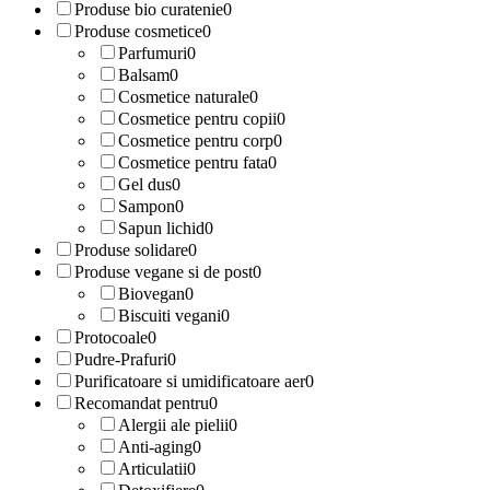
Produse bio curatenie
0
Produse cosmetice
0
Parfumuri
0
Balsam
0
Cosmetice naturale
0
Cosmetice pentru copii
0
Cosmetice pentru corp
0
Cosmetice pentru fata
0
Gel dus
0
Sampon
0
Sapun lichid
0
Produse solidare
0
Produse vegane si de post
0
Biovegan
0
Biscuiti vegani
0
Protocoale
0
Pudre-Prafuri
0
Purificatoare si umidificatoare aer
0
Recomandat pentru
0
Alergii ale pielii
0
Anti-aging
0
Articulatii
0