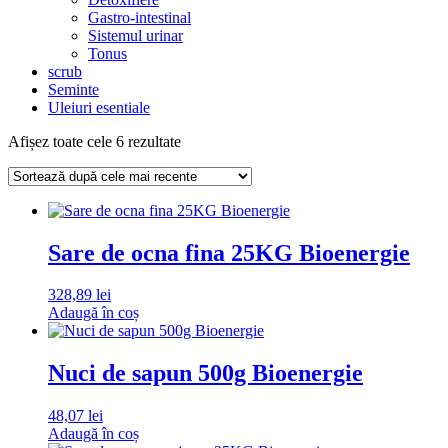
Gastro-intestinal
Sistemul urinar
Tonus
scrub
Seminte
Uleiuri esentiale
Sortat
Afișez toate cele 6 rezultate
după
cele
mai
recente
Sare de ocna fina 25KG Bioenergie
328,89
lei
Adaugă în coș
Nuci de sapun 500g Bioenergie
48,07
lei
Adaugă în coș