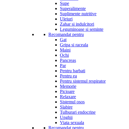
Supe
Superalimente
Suplimente nutritive
Uleiuri
Zahar si indulcitori
Leguminoase si seminte
Recomandat pentru
Gat
Gripa si raceala
Maini
Ochi
Pancreas
Par
Pentru barbati
Pentru ea
Pentru sistemul respirator
Memorie
Picioare
Relaxare
Sistemul osos
Slabire
Tulburari endocrine
Unghii
Viata sexuala
Recomandat pentru