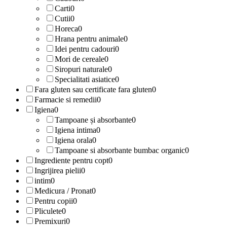
Carti
0
Cutii
0
Horeca
0
Hrana pentru animale
0
Idei pentru cadouri
0
Mori de cereale
0
Siropuri naturale
0
Specialitati asiatice
0
Fara gluten sau certificate fara gluten
0
Farmacie si remedii
0
Igiena
0
Tampoane și absorbante
0
Igiena intima
0
Igiena orala
0
Tampoane si absorbante bumbac organic
0
Ingrediente pentru copt
0
Ingrijirea pielii
0
intim
0
Medicura / Pronat
0
Pentru copii
0
Pliculete
0
Premixuri
0