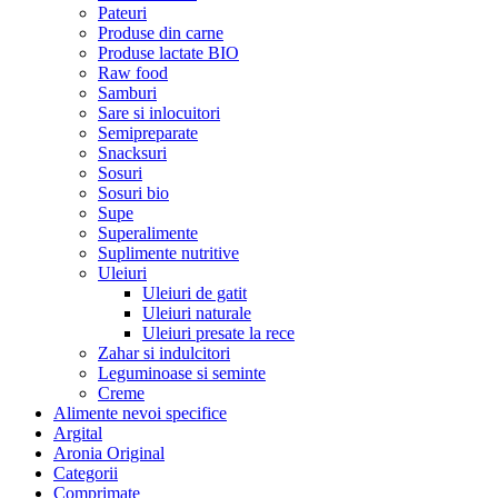
Pateuri
Produse din carne
Produse lactate BIO
Raw food
Samburi
Sare si inlocuitori
Semipreparate
Snacksuri
Sosuri
Sosuri bio
Supe
Superalimente
Suplimente nutritive
Uleiuri
Uleiuri de gatit
Uleiuri naturale
Uleiuri presate la rece
Zahar si indulcitori
Leguminoase si seminte
Creme
Alimente nevoi specifice
Argital
Aronia Original
Categorii
Comprimate