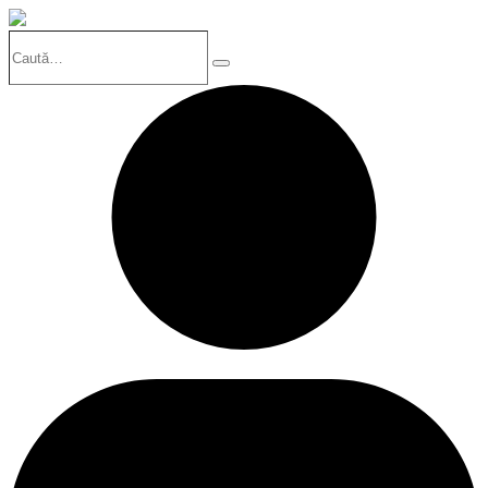
Caută…
Search