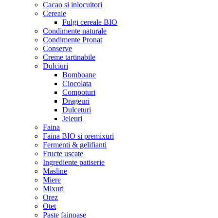
Cacao si inlocuitori
Cereale
Fulgi cereale BIO
Condimente naturale
Condimente Pronat
Conserve
Creme tartinabile
Dulciuri
Bomboane
Ciocolata
Compoturi
Drageuri
Dulceturi
Jeleuri
Faina
Faina BIO si premixuri
Fermenti & gelifianti
Fructe uscate
Ingrediente patiserie
Masline
Miere
Mixuri
Orez
Otet
Paste fainoase