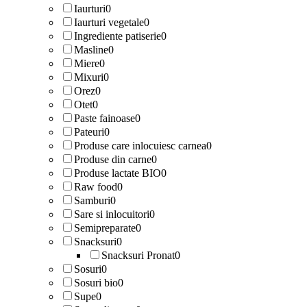
Iaurturi
0
Iaurturi vegetale
0
Ingrediente patiserie
0
Masline
0
Miere
0
Mixuri
0
Orez
0
Otet
0
Paste fainoase
0
Pateuri
0
Produse care inlocuiesc carnea
0
Produse din carne
0
Produse lactate BIO
0
Raw food
0
Samburi
0
Sare si inlocuitori
0
Semipreparate
0
Snacksuri
0
Snacksuri Pronat
0
Sosuri
0
Sosuri bio
0
Supe
0