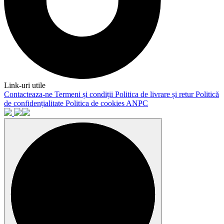
Link-uri utile
Contacteaza-ne
Termeni și condiții
Politica de livrare și retur
Politică
de confidențialitate
Politica de cookies
ANPC