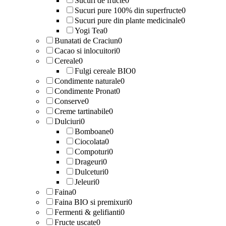
Sucuri de fructe
0
Sucuri pure 100% din superfructe
0
Sucuri pure din plante medicinale
0
Yogi Tea
0
Bunatati de Craciun
0
Cacao si inlocuitori
0
Cereale
0
Fulgi cereale BIO
0
Condimente naturale
0
Condimente Pronat
0
Conserve
0
Creme tartinabile
0
Dulciuri
0
Bomboane
0
Ciocolata
0
Compoturi
0
Drageuri
0
Dulceturi
0
Jeleuri
0
Faina
0
Faina BIO si premixuri
0
Fermenti & gelifianti
0
Fructe uscate
0