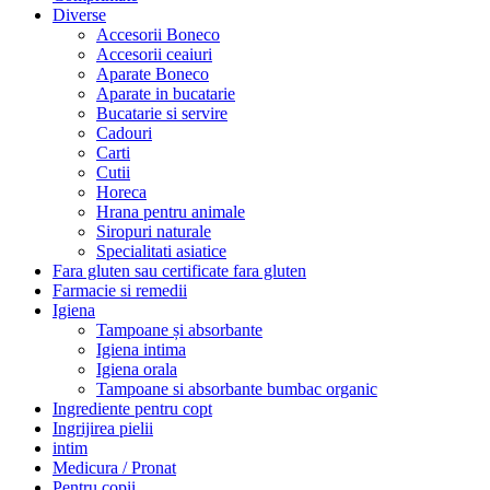
Diverse
Accesorii Boneco
Accesorii ceaiuri
Aparate Boneco
Aparate in bucatarie
Bucatarie si servire
Cadouri
Carti
Cutii
Horeca
Hrana pentru animale
Siropuri naturale
Specialitati asiatice
Fara gluten sau certificate fara gluten
Farmacie si remedii
Igiena
Tampoane și absorbante
Igiena intima
Igiena orala
Tampoane si absorbante bumbac organic
Ingrediente pentru copt
Ingrijirea pielii
intim
Medicura / Pronat
Pentru copii