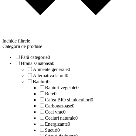
Inchide filtrele
Categorii de produse
Fără categorie
0
Hrana sanatoasa
0
Alimente generale
0
Alternativa la unt
0
Bauturi
0
Bauturi vegetale
0
Bere
0
Cafea BIO si inlocuitori
0
Carbogazoase
0
Ceai vrac
0
Ceaiuri naturale
0
Energizante
0
Sucuri
0