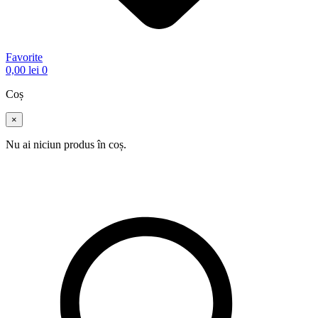
Favorite
0,00
lei
0
Coș
×
Nu ai niciun produs în coș.