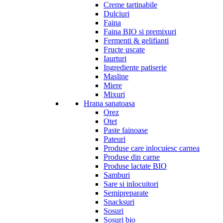
Creme tartinabile
Dulciuri
Faina
Faina BIO si premixuri
Fermenti & gelifianti
Fructe uscate
Iaurturi
Ingrediente patiserie
Masline
Miere
Mixuri
Hrana sanatoasa
Orez
Otet
Paste fainoase
Pateuri
Produse care inlocuiesc carnea
Produse din carne
Produse lactate BIO
Samburi
Sare si inlocuitori
Semipreparate
Snacksuri
Sosuri
Sosuri bio