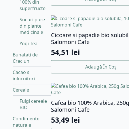
100% din
superfructe
Sucuri pure
din plante
medicinale
Cicoare si papadie bio solubi
Salomoni Cafe
Yogi Tea
54,51
lei
Bunatati de
Craciun
Adaugă În Coș
Cacao si
inlocuitori
Cereale
Fulgi cereale
Cafea bio 100% Arabica, 250
BIO
Salomoni Cafe
53,49
lei
Condimente
naturale