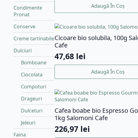
Adaugă În Coș
Condimente
Pronat
Conserve
Cicoare bio solubila, 100g S
Creme tartinabile
Cafe
Dulciuri
47,68
lei
Bomboane
Adaugă În Coș
Ciocolata
Compoturi
Drageuri
Cafea boabe bio Espresso G
Dulceturi
1kg Salomoni Cafe
Jeleuri
226,97
lei
Faina