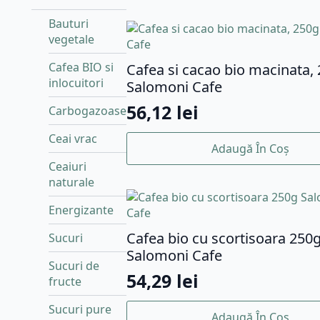
Bauturi
vegetale
Cafea BIO si
Cafea si cacao bio macinata,
inlocuitori
Salomoni Cafe
56,12
lei
Carbogazoase
Ceai vrac
Adaugă În Coș
Ceaiuri
naturale
Energizante
Cafea bio cu scortisoara 250
Sucuri
Salomoni Cafe
Sucuri de
54,29
lei
fructe
Sucuri pure
Adaugă În Coș