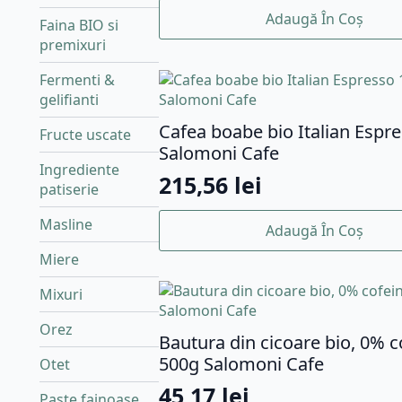
Adaugă În Coș
Faina BIO si
premixuri
Fermenti &
gelifianti
Cafea boabe bio Italian Espr
Fructe uscate
Salomoni Cafe
Ingrediente
215,56
lei
patiserie
Masline
Adaugă În Coș
Miere
Mixuri
Orez
Bautura din cicoare bio, 0% c
500g Salomoni Cafe
Otet
45,17
lei
Paste fainoase