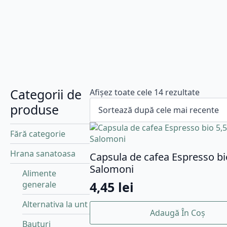
Categorii de
Sortat
Afișez toate cele 14 rezultate
după
produse
cele
mai
Fără categorie
recent
Hrana sanatoasa
Capsula de cafea Espresso bi
Salomoni
Alimente
4,45
lei
generale
Alternativa la unt
Adaugă În Coș
Bauturi