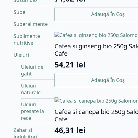
Sosuri bio
Supe
Adaugă În Coș
Superalimente
Suplimente
nutritive
Cafea si ginseng bio 250g Sa
Cafe
Uleiuri
54,21
lei
Uleiuri de
gatit
Adaugă În Coș
Uleiuri
naturale
Uleiuri
Cafea si canepa bio 250g Sa
presate la
rece
Cafe
46,31
lei
Zahar si
indulcitori