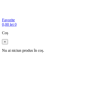
Favorite
0,00
lei
0
Coș
×
Nu ai niciun produs în coș.