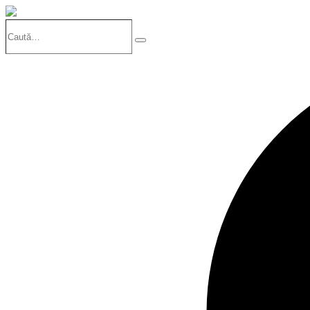
Caută…
Search