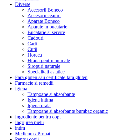
Diverse
Accesorii Boneco
Accesorii ceaiuri
Aparate Boneco
Aparate in bucatarie
Bucatarie si servire
Cadouri
Carti
Cutii
Horeca
Hrana pentru animale
Siropuri naturale
Specialitati asiatice
Fara gluten sau certificate fara gluten
Farmacie si remedii
Igiena
Tampoane și absorbante
Igiena intima
Igiena orala
Tampoane si absorbante bumbac organic
Ingrediente pentru copt
Ingrijirea pielii
intim
Medicura / Pronat
Pentru copii