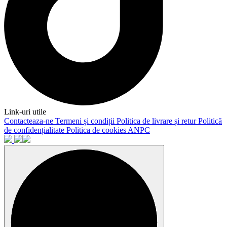
Link-uri utile
Contacteaza-ne
Termeni și condiții
Politica de livrare și retur
Politică
de confidențialitate
Politica de cookies
ANPC