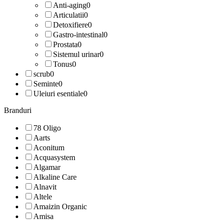
Anti-aging
0
Articulatii
0
Detoxifiere
0
Gastro-intestinal
0
Prostata
0
Sistemul urinar
0
Tonus
0
scrub
0
Seminte
0
Uleiuri esentiale
0
Branduri
78 Oligo
Aarts
Aconitum
Acquasystem
Algamar
Alkaline Care
Alnavit
Altele
Amaizin Organic
Amisa