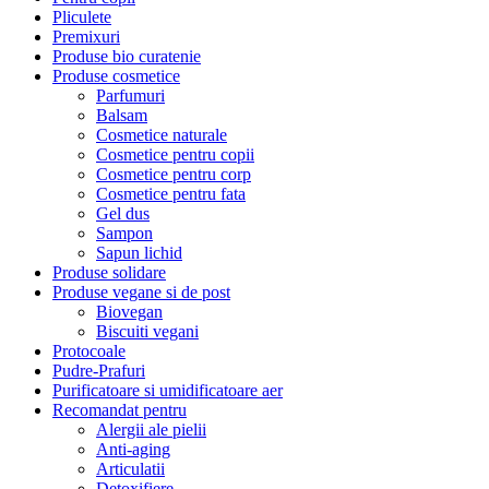
Pliculete
Premixuri
Produse bio curatenie
Produse cosmetice
Parfumuri
Balsam
Cosmetice naturale
Cosmetice pentru copii
Cosmetice pentru corp
Cosmetice pentru fata
Gel dus
Sampon
Sapun lichid
Produse solidare
Produse vegane si de post
Biovegan
Biscuiti vegani
Protocoale
Pudre-Prafuri
Purificatoare si umidificatoare aer
Recomandat pentru
Alergii ale pielii
Anti-aging
Articulatii
Detoxifiere