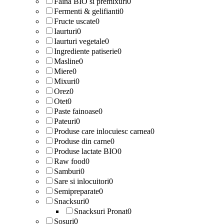
Faina BIO si premixuri
0
Fermenti & gelifianti
0
Fructe uscate
0
Iaurturi
0
Iaurturi vegetale
0
Ingrediente patiserie
0
Masline
0
Miere
0
Mixuri
0
Orez
0
Otet
0
Paste fainoase
0
Pateuri
0
Produse care inlocuiesc carnea
0
Produse din carne
0
Produse lactate BIO
0
Raw food
0
Samburi
0
Sare si inlocuitori
0
Semipreparate
0
Snacksuri
0
Snacksuri Pronat
0
Sosuri
0