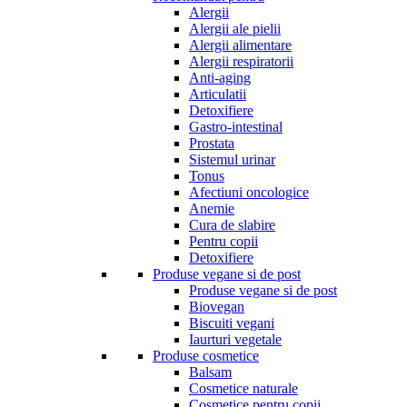
Alergii
Alergii ale pielii
Alergii alimentare
Alergii respiratorii
Anti-aging
Articulatii
Detoxifiere
Gastro-intestinal
Prostata
Sistemul urinar
Tonus
Afectiuni oncologice
Anemie
Cura de slabire
Pentru copii
Detoxifiere
Produse vegane si de post
Produse vegane si de post
Biovegan
Biscuiti vegani
Iaurturi vegetale
Produse cosmetice
Balsam
Cosmetice naturale
Cosmetice pentru copii