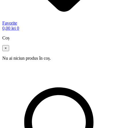
Favorite
0,00
lei
0
Coș
×
Nu ai niciun produs în coș.