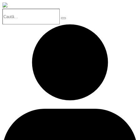
Caută…
Search