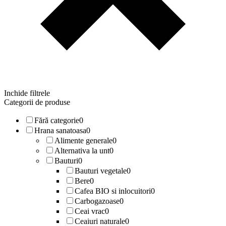
Inchide filtrele
Categorii de produse
Fără categorie
0
Hrana sanatoasa
0
Alimente generale
0
Alternativa la unt
0
Bauturi
0
Bauturi vegetale
0
Bere
0
Cafea BIO si inlocuitori
0
Carbogazoase
0
Ceai vrac
0
Ceaiuri naturale
0