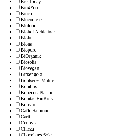
Bio Today
Bio4You
Bioca
Bioenergie
Biofood
Biohof Achleitner
Biolu
Biona
Biopuro
BiOrganik
Biosolis
Biovegan
Birkengold
Bohlsener Mühle
Bombus
Boneco - Plaston
Bonitas BioKids
Bonsan
Caffe Salomoni
Carti
Cenovis
Chicza
Chocolates Sole