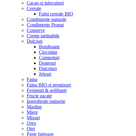
Cacao si inlocuitori
Cereale
Fulgi cereale BIO
Condimente naturale
Condimente Pronat
Conserve
Creme tartinabile
Dulciuri
Bomboane
Ciocolata
Compoturi
Drageuri
Dulceturi
Jeleuri
Faina
Faina BIO si premixuri
Fermenti & gelifianti
Fructe uscate
Ingrediente patiserie
Masline
Miere
Mixuri
Orez
Otet
Paste fainoase