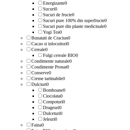
Energizante
0
Sucuri
0
Sucuri de fructe
0
Sucuri pure 100% din superfructe
0
Sucuri pure din plante medicinale
0
Yogi Tea
0
Bunatati de Craciun
0
Cacao si inlocuitori
0
Cereale
0
Fulgi cereale BIO
0
Condimente naturale
0
Condimente Pronat
0
Conserve
0
Creme tartinabile
0
Dulciuri
0
Bomboane
0
Ciocolata
0
Compoturi
0
Drageuri
0
Dulceturi
0
Jeleuri
0
Faina
0