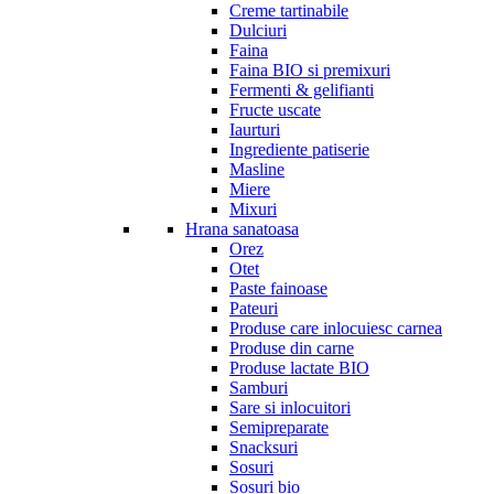
Creme tartinabile
Dulciuri
Faina
Faina BIO si premixuri
Fermenti & gelifianti
Fructe uscate
Iaurturi
Ingrediente patiserie
Masline
Miere
Mixuri
Hrana sanatoasa
Orez
Otet
Paste fainoase
Pateuri
Produse care inlocuiesc carnea
Produse din carne
Produse lactate BIO
Samburi
Sare si inlocuitori
Semipreparate
Snacksuri
Sosuri
Sosuri bio