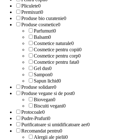
Pliculete
0
Premixuri
0
Produse bio curatenie
0
Produse cosmetice
0
Parfumuri
0
Balsam
0
Cosmetice naturale
0
Cosmetice pentru copii
0
Cosmetice pentru corp
0
Cosmetice pentru fata
0
Gel dus
0
Sampon
0
Sapun lichid
0
Produse solidare
0
Produse vegane si de post
0
Biovegan
0
Biscuiti vegani
0
Protocoale
0
Pudre-Prafuri
0
Purificatoare si umidificatoare aer
0
Recomandat pentru
0
Alergii ale pielii
0