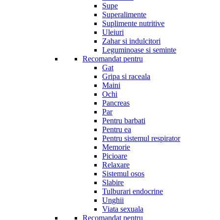
Supe
Superalimente
Suplimente nutritive
Uleiuri
Zahar si indulcitori
Leguminoase si seminte
Recomandat pentru
Gat
Gripa si raceala
Maini
Ochi
Pancreas
Par
Pentru barbati
Pentru ea
Pentru sistemul respirator
Memorie
Picioare
Relaxare
Sistemul osos
Slabire
Tulburari endocrine
Unghii
Viata sexuala
Recomandat pentru