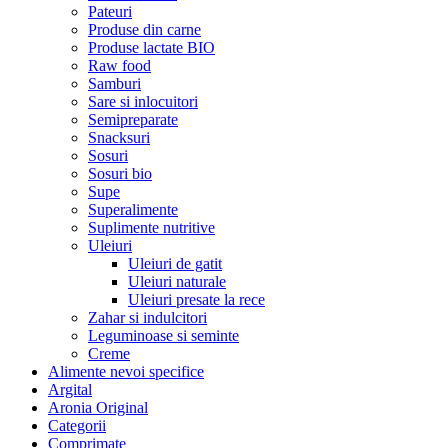
Pateuri
Produse din carne
Produse lactate BIO
Raw food
Samburi
Sare si inlocuitori
Semipreparate
Snacksuri
Sosuri
Sosuri bio
Supe
Superalimente
Suplimente nutritive
Uleiuri
Uleiuri de gatit
Uleiuri naturale
Uleiuri presate la rece
Zahar si indulcitori
Leguminoase si seminte
Creme
Alimente nevoi specifice
Argital
Aronia Original
Categorii
Comprimate