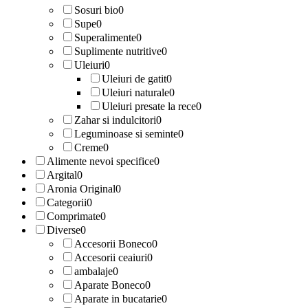
Sosuri bio
0
Supe
0
Superalimente
0
Suplimente nutritive
0
Uleiuri
0
Uleiuri de gatit
0
Uleiuri naturale
0
Uleiuri presate la rece
0
Zahar si indulcitori
0
Leguminoase si seminte
0
Creme
0
Alimente nevoi specifice
0
Argital
0
Aronia Original
0
Categorii
0
Comprimate
0
Diverse
0
Accesorii Boneco
0
Accesorii ceaiuri
0
ambalaje
0
Aparate Boneco
0
Aparate in bucatarie
0