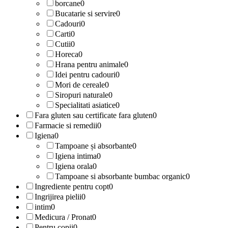
borcane
0
Bucatarie si servire
0
Cadouri
0
Carti
0
Cutii
0
Horeca
0
Hrana pentru animale
0
Idei pentru cadouri
0
Mori de cereale
0
Siropuri naturale
0
Specialitati asiatice
0
Fara gluten sau certificate fara gluten
0
Farmacie si remedii
0
Igiena
0
Tampoane și absorbante
0
Igiena intima
0
Igiena orala
0
Tampoane si absorbante bumbac organic
0
Ingrediente pentru copt
0
Ingrijirea pielii
0
intim
0
Medicura / Pronat
0
Pentru copii
0