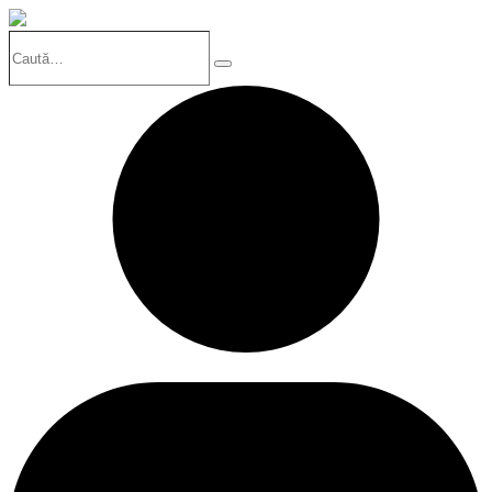
Caută…
Search