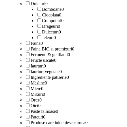
Dulciuri
0
Bomboane
0
Ciocolata
0
Compoturi
0
Drageuri
0
Dulceturi
0
Jeleuri
0
Faina
0
Faina BIO si premixuri
0
Fermenti & gelifianti
0
Fructe uscate
0
Iaurturi
0
Iaurturi vegetale
0
Ingrediente patiserie
0
Masline
0
Miere
0
Mixuri
0
Orez
0
Otet
0
Paste fainoase
0
Pateuri
0
Produse care inlocuiesc carnea
0