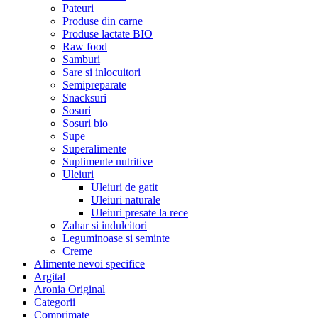
Pateuri
Produse din carne
Produse lactate BIO
Raw food
Samburi
Sare si inlocuitori
Semipreparate
Snacksuri
Sosuri
Sosuri bio
Supe
Superalimente
Suplimente nutritive
Uleiuri
Uleiuri de gatit
Uleiuri naturale
Uleiuri presate la rece
Zahar si indulcitori
Leguminoase si seminte
Creme
Alimente nevoi specifice
Argital
Aronia Original
Categorii
Comprimate