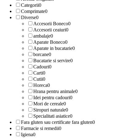
Categorii
0
Comprimate
0
Diverse
0
Accesorii Boneco
0
Accesorii ceaiuri
0
ambalaje
0
Aparate Boneco
0
Aparate in bucatarie
0
borcane
0
Bucatarie si servire
0
Cadouri
0
Carti
0
Cutii
0
Horeca
0
Hrana pentru animale
0
Idei pentru cadouri
0
Mori de cereale
0
Siropuri naturale
0
Specialitati asiatice
0
Fara gluten sau certificate fara gluten
0
Farmacie si remedii
0
Igiena
0