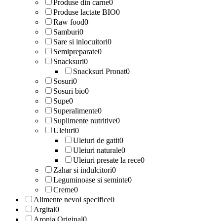
Produse din carne
0
Produse lactate BIO
0
Raw food
0
Samburi
0
Sare si inlocuitori
0
Semipreparate
0
Snacksuri
0
Snacksuri Pronat
0
Sosuri
0
Sosuri bio
0
Supe
0
Superalimente
0
Suplimente nutritive
0
Uleiuri
0
Uleiuri de gatit
0
Uleiuri naturale
0
Uleiuri presate la rece
0
Zahar si indulcitori
0
Leguminoase si seminte
0
Creme
0
Alimente nevoi specifice
0
Argital
0
Aronia Original
0