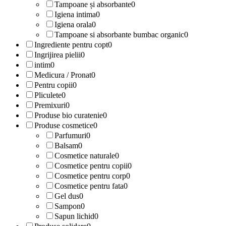
Tampoane și absorbante
0
Igiena intima
0
Igiena orala
0
Tampoane si absorbante bumbac organic
0
Ingrediente pentru copt
0
Ingrijirea pielii
0
intim
0
Medicura / Pronat
0
Pentru copii
0
Pliculete
0
Premixuri
0
Produse bio curatenie
0
Produse cosmetice
0
Parfumuri
0
Balsam
0
Cosmetice naturale
0
Cosmetice pentru copii
0
Cosmetice pentru corp
0
Cosmetice pentru fata
0
Gel dus
0
Sampon
0
Sapun lichid
0