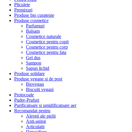
Pliculete
Premixuri
Produse bio curatenie
Produse cosmetice
Parfumuri
Balsam
Cosmetice naturale
Cosmetice pentru copii
Cosmetice pentru corp
Cosmetice pentru fata
Gel dus
Sampon
Sapun lichid
Produse solidare
Produse vegane si de post
Biovegan
Biscuiti vegani
Protocoale
Pudre-Prafuri
Purificatoare si umidificatoare aer
Recomandat pentru
Alergii ale pielii
Anti-aging
Articulatii
Detoxifiere