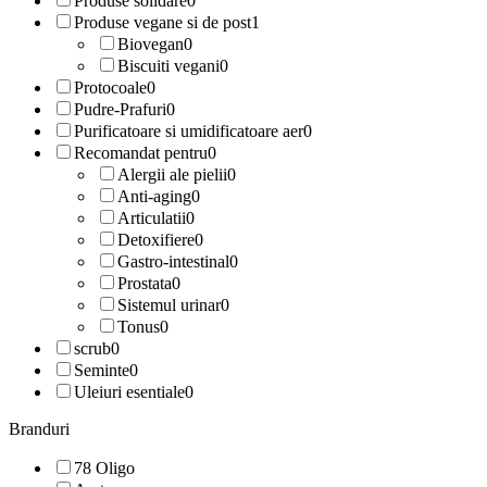
Produse solidare
0
Produse vegane si de post
1
Biovegan
0
Biscuiti vegani
0
Protocoale
0
Pudre-Prafuri
0
Purificatoare si umidificatoare aer
0
Recomandat pentru
0
Alergii ale pielii
0
Anti-aging
0
Articulatii
0
Detoxifiere
0
Gastro-intestinal
0
Prostata
0
Sistemul urinar
0
Tonus
0
scrub
0
Seminte
0
Uleiuri esentiale
0
Branduri
78 Oligo