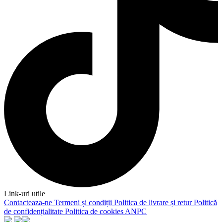
Link-uri utile
Contacteaza-ne
Termeni și condiții
Politica de livrare și retur
Politică
de confidențialitate
Politica de cookies
ANPC