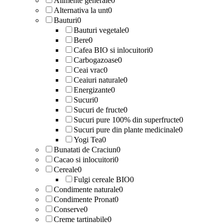
Alimente generale
0
Alternativa la unt
0
Bauturi
0
Bauturi vegetale
0
Bere
0
Cafea BIO si inlocuitori
0
Carbogazoase
0
Ceai vrac
0
Ceaiuri naturale
0
Energizante
0
Sucuri
0
Sucuri de fructe
0
Sucuri pure 100% din superfructe
0
Sucuri pure din plante medicinale
0
Yogi Tea
0
Bunatati de Craciun
0
Cacao si inlocuitori
0
Cereale
0
Fulgi cereale BIO
0
Condimente naturale
0
Condimente Pronat
0
Conserve
0
Creme tartinabile
0