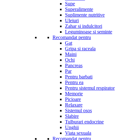
Supe
Superalimente
Suplimente nutritive
Uleiuri
Zahar si indulcitori
Leguminoase si seminte
Recomandat pentru
Gat
Gripa si raceala
Maini
Ochi
Pancreas
Par
Pentru barbati
Pentru ea
Pentru sistemul respirator
Memorie
Picioare
Relaxare
Sistemul osos
Slabire
Tulburari endocrine
Unghii
Viata sexuala
Recomandat pentru