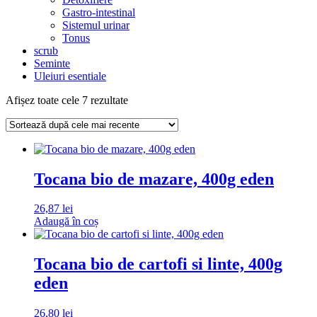
Gastro-intestinal
Sistemul urinar
Tonus
scrub
Seminte
Uleiuri esentiale
Sortat
Afișez toate cele 7 rezultate
după
cele
mai
recente
Tocana bio de mazare, 400g eden
26,87
lei
Adaugă în coș
Tocana bio de cartofi si linte, 400g
eden
26,80
lei