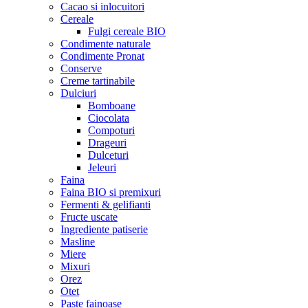
Cacao si inlocuitori
Cereale
Fulgi cereale BIO
Condimente naturale
Condimente Pronat
Conserve
Creme tartinabile
Dulciuri
Bomboane
Ciocolata
Compoturi
Drageuri
Dulceturi
Jeleuri
Faina
Faina BIO si premixuri
Fermenti & gelifianti
Fructe uscate
Ingrediente patiserie
Masline
Miere
Mixuri
Orez
Otet
Paste fainoase