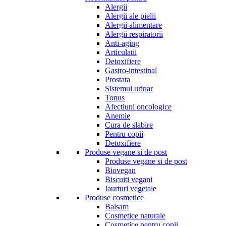
Alergii
Alergii ale pielii
Alergii alimentare
Alergii respiratorii
Anti-aging
Articulatii
Detoxifiere
Gastro-intestinal
Prostata
Sistemul urinar
Tonus
Afectiuni oncologice
Anemie
Cura de slabire
Pentru copii
Detoxifiere
Produse vegane si de post
Produse vegane si de post
Biovegan
Biscuiti vegani
Iaurturi vegetale
Produse cosmetice
Balsam
Cosmetice naturale
Cosmetice pentru copii