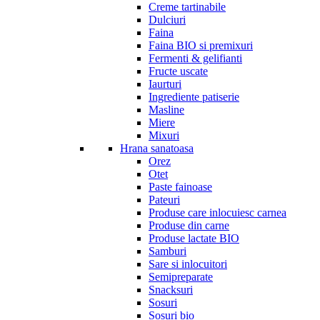
Creme tartinabile
Dulciuri
Faina
Faina BIO si premixuri
Fermenti & gelifianti
Fructe uscate
Iaurturi
Ingrediente patiserie
Masline
Miere
Mixuri
Hrana sanatoasa
Orez
Otet
Paste fainoase
Pateuri
Produse care inlocuiesc carnea
Produse din carne
Produse lactate BIO
Samburi
Sare si inlocuitori
Semipreparate
Snacksuri
Sosuri
Sosuri bio