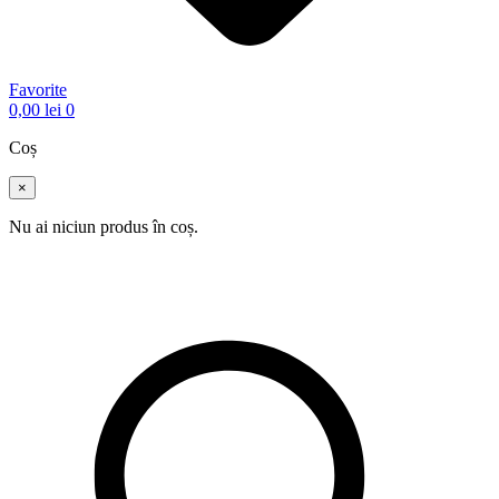
Favorite
0,00
lei
0
Coș
×
Nu ai niciun produs în coș.