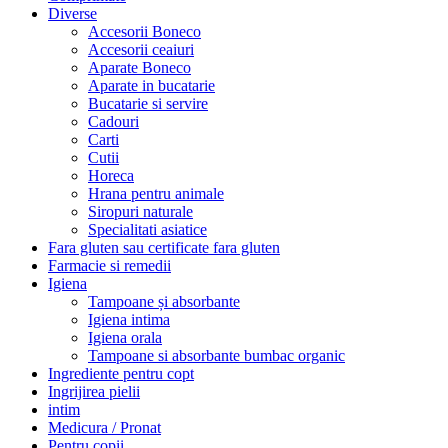
Diverse
Accesorii Boneco
Accesorii ceaiuri
Aparate Boneco
Aparate in bucatarie
Bucatarie si servire
Cadouri
Carti
Cutii
Horeca
Hrana pentru animale
Siropuri naturale
Specialitati asiatice
Fara gluten sau certificate fara gluten
Farmacie si remedii
Igiena
Tampoane și absorbante
Igiena intima
Igiena orala
Tampoane si absorbante bumbac organic
Ingrediente pentru copt
Ingrijirea pielii
intim
Medicura / Pronat
Pentru copii