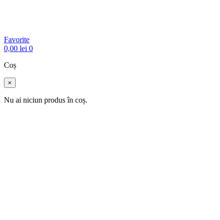
Favorite
0,00
lei
0
Coș
×
Nu ai niciun produs în coș.