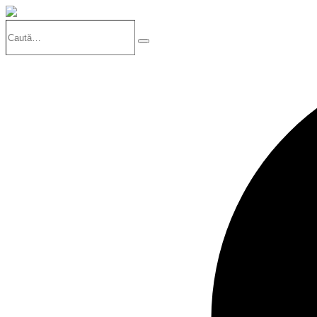
Caută…
Search