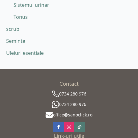
Sistemul urinar
Tonus
scrub
Seminte
Uleiuri esentiale
Contact
0734 280 976
0734 280 976
office@sanoclick.ro
Link-uri utile