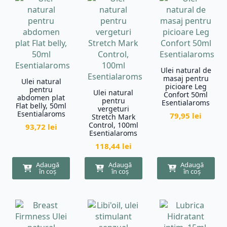
recente
Ulei natural de
masaj pentru
Ulei natural
picioare Leg
pentru
Ulei natural
Confort 50ml
abdomen plat
pentru
Esentialaroms
Flat belly, 50ml
vergeturi
Esentialaroms
79,95
lei
Stretch Mark
Control, 100ml
93,72
lei
Esentialaroms
118,44
lei
Adaugă
Adaugă
Adaugă
în coș
în coș
în coș