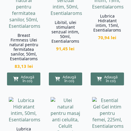
Lubrica
Hidratant
Libi’oil, ulei
intim, 15ml,
stimulant
Esentialaroms
senzual intim,
Breast
50ml,
70,94
lei
Firmness Ulei
Esentialaroms
natural pentru
91,45
lei
fermitatea
sanilor, 50ml,
Esentialaroms
83,13
lei
Adaugă
Adaugă
Adaugă
în coș
în coș
în coș
Lubrica