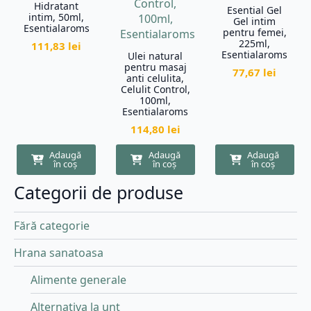
Hidratant
Esential Gel
intim, 50ml,
Gel intim
Esentialaroms
pentru femei,
225ml,
111,83
lei
Esentialaroms
Ulei natural
pentru masaj
77,67
lei
anti celulita,
Celulit Control,
100ml,
Esentialaroms
114,80
lei
Adaugă
Adaugă
Adaugă
în coș
în coș
în coș
Categorii de produse
Fără categorie
Hrana sanatoasa
Alimente generale
Alternativa la unt