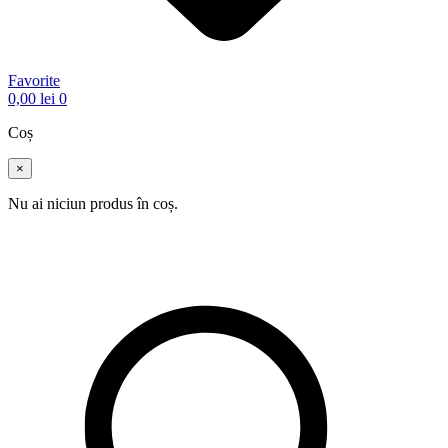
Favorite
0,00
lei
0
Coș
×
Nu ai niciun produs în coș.