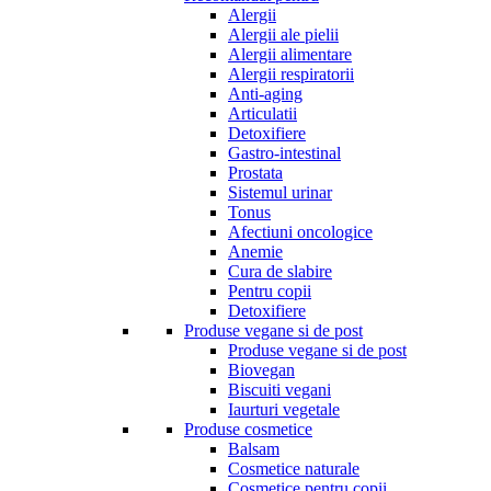
Alergii
Alergii ale pielii
Alergii alimentare
Alergii respiratorii
Anti-aging
Articulatii
Detoxifiere
Gastro-intestinal
Prostata
Sistemul urinar
Tonus
Afectiuni oncologice
Anemie
Cura de slabire
Pentru copii
Detoxifiere
Produse vegane si de post
Produse vegane si de post
Biovegan
Biscuiti vegani
Iaurturi vegetale
Produse cosmetice
Balsam
Cosmetice naturale
Cosmetice pentru copii