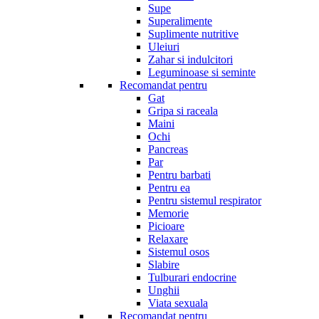
Supe
Superalimente
Suplimente nutritive
Uleiuri
Zahar si indulcitori
Leguminoase si seminte
Recomandat pentru
Gat
Gripa si raceala
Maini
Ochi
Pancreas
Par
Pentru barbati
Pentru ea
Pentru sistemul respirator
Memorie
Picioare
Relaxare
Sistemul osos
Slabire
Tulburari endocrine
Unghii
Viata sexuala
Recomandat pentru