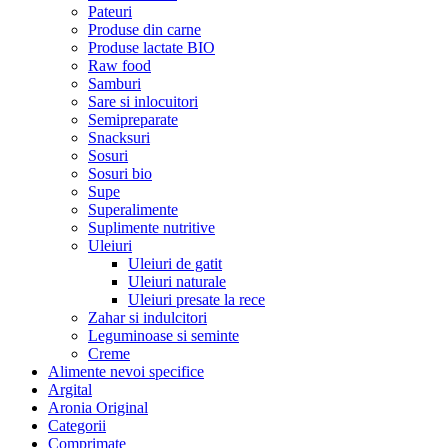
Pateuri
Produse din carne
Produse lactate BIO
Raw food
Samburi
Sare si inlocuitori
Semipreparate
Snacksuri
Sosuri
Sosuri bio
Supe
Superalimente
Suplimente nutritive
Uleiuri
Uleiuri de gatit
Uleiuri naturale
Uleiuri presate la rece
Zahar si indulcitori
Leguminoase si seminte
Creme
Alimente nevoi specifice
Argital
Aronia Original
Categorii
Comprimate