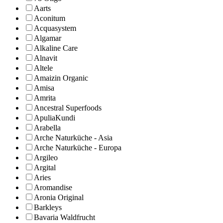
Aarts
Aconitum
Acquasystem
Algamar
Alkaline Care
Alnavit
Altele
Amaizin Organic
Amisa
Amrita
Ancestral Superfoods
ApuliaKundi
Arabella
Arche Naturküche - Asia
Arche Naturküche - Europa
Argileo
Argital
Aries
Aromandise
Aronia Original
Barkleys
Bavaria Waldfrucht