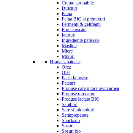
Creme tartinabile
Dulciuri
Faina
Faina BIO si premixuri
Fermenti & gelifianti
Fructe uscate
Iaurturi
Ingrediente patiserie
Masline
Miere
Mixuri
Hrana sanatoasa
Orez
Otet
Paste fainoase
Pateuri
Produse care inlocuiesc carnea
Produse din carne
Produse lactate BIO
Samburi
Sare si inlocuitori
Semipreparate
Snacksuri
Sosuri
Sosuri bio