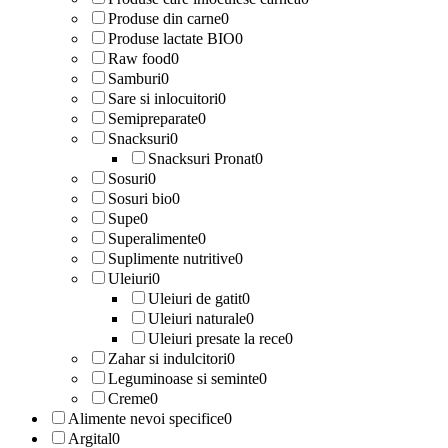
Produse din carne
0
Produse lactate BIO
0
Raw food
0
Samburi
0
Sare si inlocuitori
0
Semipreparate
0
Snacksuri
0
Snacksuri Pronat
0
Sosuri
0
Sosuri bio
0
Supe
0
Superalimente
0
Suplimente nutritive
0
Uleiuri
0
Uleiuri de gatit
0
Uleiuri naturale
0
Uleiuri presate la rece
0
Zahar si indulcitori
0
Leguminoase si seminte
0
Creme
0
Alimente nevoi specifice
0
Argital
0