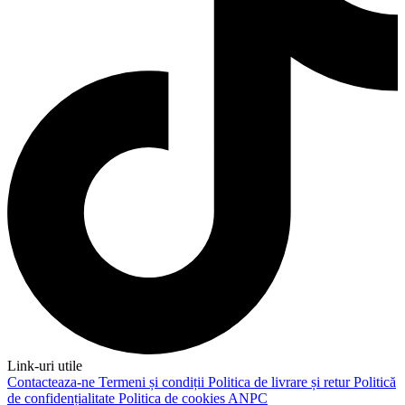
Link-uri utile
Contacteaza-ne
Termeni și condiții
Politica de livrare și retur
Politică
de confidențialitate
Politica de cookies
ANPC