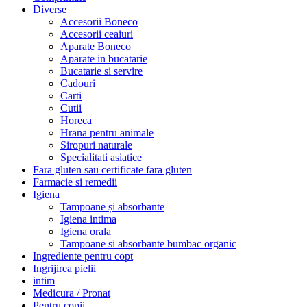
Diverse
Accesorii Boneco
Accesorii ceaiuri
Aparate Boneco
Aparate in bucatarie
Bucatarie si servire
Cadouri
Carti
Cutii
Horeca
Hrana pentru animale
Siropuri naturale
Specialitati asiatice
Fara gluten sau certificate fara gluten
Farmacie si remedii
Igiena
Tampoane și absorbante
Igiena intima
Igiena orala
Tampoane si absorbante bumbac organic
Ingrediente pentru copt
Ingrijirea pielii
intim
Medicura / Pronat
Pentru copii