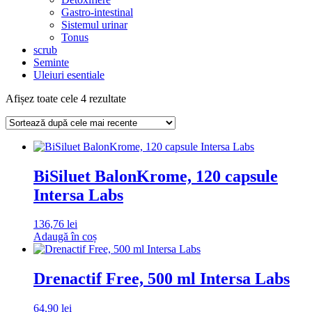
Gastro-intestinal
Sistemul urinar
Tonus
scrub
Seminte
Uleiuri esentiale
Sortat
Afișez toate cele 4 rezultate
după
cele
mai
recente
BiSiluet BalonKrome, 120 capsule
Intersa Labs
136,76
lei
Adaugă în coș
Drenactif Free, 500 ml Intersa Labs
64,90
lei