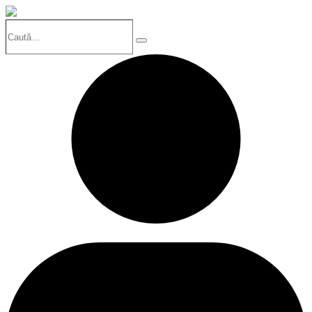
Caută…
Search