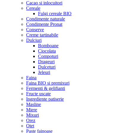
Cacao si inlocuitori
Cereale
Fulgi cereale BIO
Condimente naturale
Condimente Pronat
Conserve
Creme tartinabile
Dulciuri
Bomboane
Ciocolata
Compoturi
Drageuri
Dulceturi
Jeleuri
Faina
Faina BIO si premixuri
Fermenti & gelifianti
Fructe uscate
Ingrediente patiserie
Masline
Miere
Mixuri
Orez
Otet
Paste fainoase