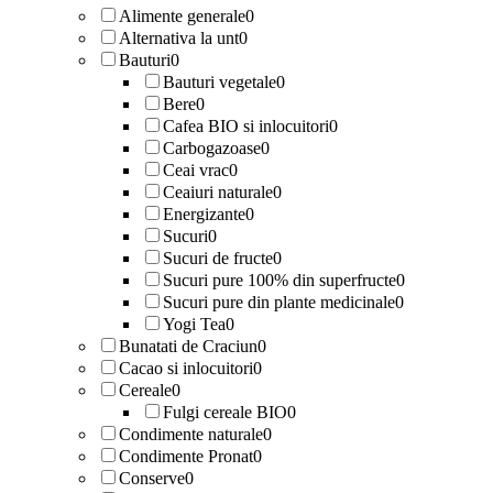
Alimente generale
0
Alternativa la unt
0
Bauturi
0
Bauturi vegetale
0
Bere
0
Cafea BIO si inlocuitori
0
Carbogazoase
0
Ceai vrac
0
Ceaiuri naturale
0
Energizante
0
Sucuri
0
Sucuri de fructe
0
Sucuri pure 100% din superfructe
0
Sucuri pure din plante medicinale
0
Yogi Tea
0
Bunatati de Craciun
0
Cacao si inlocuitori
0
Cereale
0
Fulgi cereale BIO
0
Condimente naturale
0
Condimente Pronat
0
Conserve
0