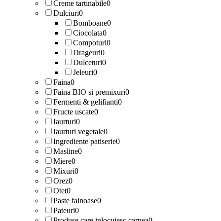
Creme tartinabile
0
Dulciuri
0
Bomboane
0
Ciocolata
0
Compoturi
0
Drageuri
0
Dulceturi
0
Jeleuri
0
Faina
0
Faina BIO si premixuri
0
Fermenti & gelifianti
0
Fructe uscate
0
Iaurturi
0
Iaurturi vegetale
0
Ingrediente patiserie
0
Masline
0
Miere
0
Mixuri
0
Orez
0
Otet
0
Paste fainoase
0
Pateuri
0
Produse care inlocuiesc carnea
0