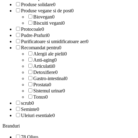
Produse solidare
0
Produse vegane si de post
0
Biovegan
0
Biscuiti vegani
0
Protocoale
0
Pudre-Prafuri
0
Purificatoare si umidificatoare aer
0
Recomandat pentru
0
Alergii ale pielii
0
Anti-aging
0
Articulatii
0
Detoxifiere
0
Gastro-intestinal
0
Prostata
0
Sistemul urinar
0
Tonus
0
scrub
0
Seminte
0
Uleiuri esentiale
0
Branduri
78 Oligo