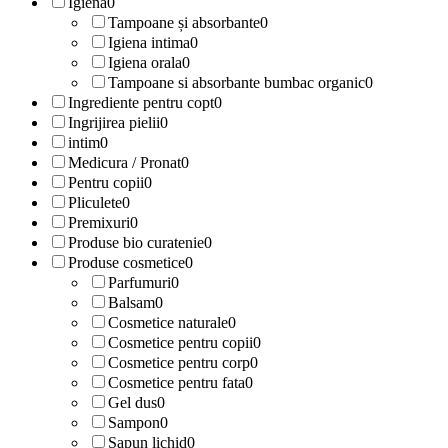
Igiena
0
Tampoane și absorbante
0
Igiena intima
0
Igiena orala
0
Tampoane si absorbante bumbac organic
0
Ingrediente pentru copt
0
Ingrijirea pielii
0
intim
0
Medicura / Pronat
0
Pentru copii
0
Pliculete
0
Premixuri
0
Produse bio curatenie
0
Produse cosmetice
0
Parfumuri
0
Balsam
0
Cosmetice naturale
0
Cosmetice pentru copii
0
Cosmetice pentru corp
0
Cosmetice pentru fata
0
Gel dus
0
Sampon
0
Sapun lichid
0