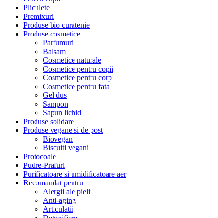
Pliculete
Premixuri
Produse bio curatenie
Produse cosmetice
Parfumuri
Balsam
Cosmetice naturale
Cosmetice pentru copii
Cosmetice pentru corp
Cosmetice pentru fata
Gel dus
Sampon
Sapun lichid
Produse solidare
Produse vegane si de post
Biovegan
Biscuiti vegani
Protocoale
Pudre-Prafuri
Purificatoare si umidificatoare aer
Recomandat pentru
Alergii ale pielii
Anti-aging
Articulatii
Detoxifiere