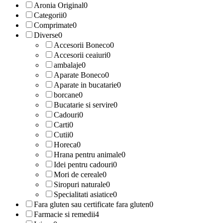
Aronia Original
0
Categorii
0
Comprimate
0
Diverse
0
Accesorii Boneco
0
Accesorii ceaiuri
0
ambalaje
0
Aparate Boneco
0
Aparate in bucatarie
0
borcane
0
Bucatarie si servire
0
Cadouri
0
Carti
0
Cutii
0
Horeca
0
Hrana pentru animale
0
Idei pentru cadouri
0
Mori de cereale
0
Siropuri naturale
0
Specialitati asiatice
0
Fara gluten sau certificate fara gluten
0
Farmacie si remedii
4