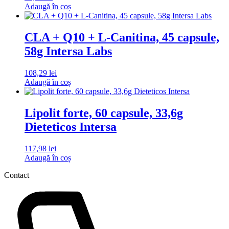
Adaugă în coș
CLA + Q10 + L-Canitina, 45 capsule,
58g Intersa Labs
108,29
lei
Adaugă în coș
Lipolit forte, 60 capsule, 33,6g
Dieteticos Intersa
117,98
lei
Adaugă în coș
Contact