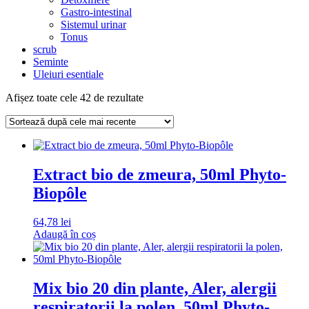
Gastro-intestinal
Sistemul urinar
Tonus
scrub
Seminte
Uleiuri esentiale
Sortat
Afișez toate cele 42 de rezultate
după
cele
mai
recente
Extract bio de zmeura, 50ml Phyto-
Biopôle
64,78
lei
Adaugă în coș
Mix bio 20 din plante, Aler, alergii
respiratorii la polen, 50ml Phyto-