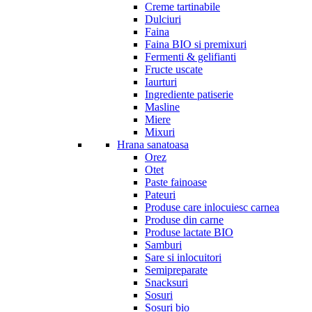
Creme tartinabile
Dulciuri
Faina
Faina BIO si premixuri
Fermenti & gelifianti
Fructe uscate
Iaurturi
Ingrediente patiserie
Masline
Miere
Mixuri
Hrana sanatoasa
Orez
Otet
Paste fainoase
Pateuri
Produse care inlocuiesc carnea
Produse din carne
Produse lactate BIO
Samburi
Sare si inlocuitori
Semipreparate
Snacksuri
Sosuri
Sosuri bio