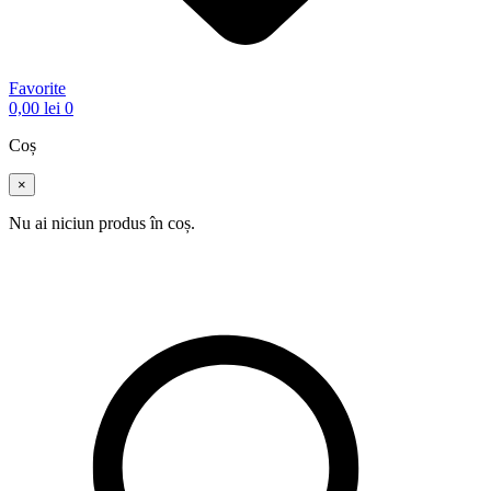
Favorite
0,00
lei
0
Coș
×
Nu ai niciun produs în coș.