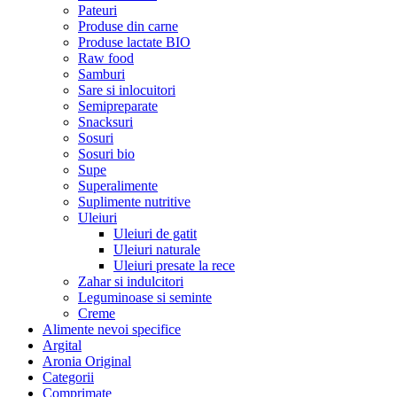
Pateuri
Produse din carne
Produse lactate BIO
Raw food
Samburi
Sare si inlocuitori
Semipreparate
Snacksuri
Sosuri
Sosuri bio
Supe
Superalimente
Suplimente nutritive
Uleiuri
Uleiuri de gatit
Uleiuri naturale
Uleiuri presate la rece
Zahar si indulcitori
Leguminoase si seminte
Creme
Alimente nevoi specifice
Argital
Aronia Original
Categorii
Comprimate