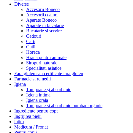
Diverse
Accesorii Boneco
Accesorii ceaiuri
Aparate Boneco
Aparate in bucatarie
Bucatarie si servire
Cadouri
Carti
Cutii
Horeca
Hrana pentru animale
Siropuri naturale
Specialitati asiatice
Fara gluten sau certificate fara gluten
Farmacie si remedii
Igiena
Tampoane și absorbante
Igiena intima
Igiena orala
Tampoane si absorbante bumbac organic
Ingrediente pentru copt
Ingrijirea pielii
intim
Medicura / Pronat
Pentru copii