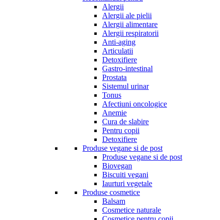
Alergii
Alergii ale pielii
Alergii alimentare
Alergii respiratorii
Anti-aging
Articulatii
Detoxifiere
Gastro-intestinal
Prostata
Sistemul urinar
Tonus
Afectiuni oncologice
Anemie
Cura de slabire
Pentru copii
Detoxifiere
Produse vegane si de post
Produse vegane si de post
Biovegan
Biscuiti vegani
Iaurturi vegetale
Produse cosmetice
Balsam
Cosmetice naturale
Cosmetice pentru copii