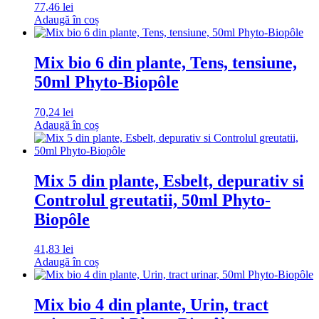
77,46
lei
Adaugă în coș
Mix bio 6 din plante, Tens, tensiune,
50ml Phyto-Biopôle
70,24
lei
Adaugă în coș
Mix 5 din plante, Esbelt, depurativ si
Controlul greutatii, 50ml Phyto-
Biopôle
41,83
lei
Adaugă în coș
Mix bio 4 din plante, Urin, tract