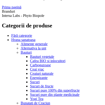
Prima pagină
Branduri
Intersa Labs - Phyto Biopole
Categorii de produse
Fără categorie
Hrana sanatoasa
Alimente generale
Alternativa la unt
Bauturi
Bauturi vegetale
Cafea BIO si inlocuitori
Carbogazoase
Ceai vrac
Ceaiuri naturale
Energizante
Sucuri
Sucuri de fructe
Sucuri pure 100% din superfructe
Sucuri pure din plante medicinale
Yogi Tea
Bunatati de Craciun