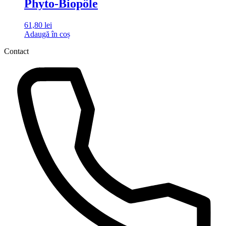
Phyto-Biopôle
61,80
lei
Adaugă în coș
Contact