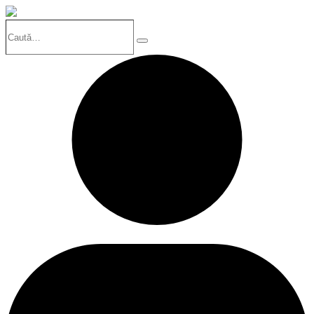
Caută…
Search