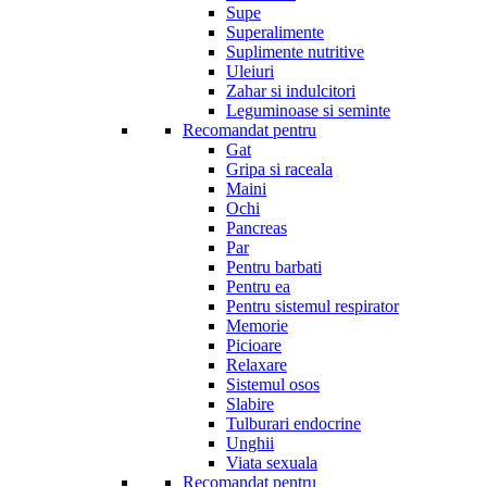
Supe
Superalimente
Suplimente nutritive
Uleiuri
Zahar si indulcitori
Leguminoase si seminte
Recomandat pentru
Gat
Gripa si raceala
Maini
Ochi
Pancreas
Par
Pentru barbati
Pentru ea
Pentru sistemul respirator
Memorie
Picioare
Relaxare
Sistemul osos
Slabire
Tulburari endocrine
Unghii
Viata sexuala
Recomandat pentru