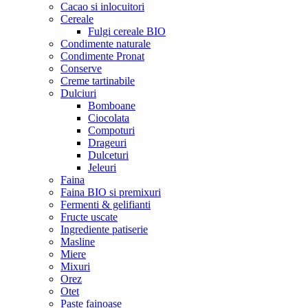
Cacao si inlocuitori
Cereale
Fulgi cereale BIO
Condimente naturale
Condimente Pronat
Conserve
Creme tartinabile
Dulciuri
Bomboane
Ciocolata
Compoturi
Drageuri
Dulceturi
Jeleuri
Faina
Faina BIO si premixuri
Fermenti & gelifianti
Fructe uscate
Ingrediente patiserie
Masline
Miere
Mixuri
Orez
Otet
Paste fainoase