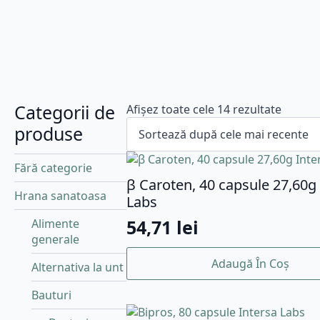
Categorii de
Sortat
Afișez toate cele 14 rezultate
după
produse
cele
mai
Fără categorie
recent
β Caroten, 40 capsule 27,60g
Hrana sanatoasa
Labs
54,71
lei
Alimente
generale
Adaugă În Coș
Alternativa la unt
Bauturi