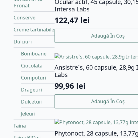
Ocular actif, 45 capsule, 30,1
Pronat
Intersa Labs
Conserve
122,47
lei
Creme tartinabile
Adaugă În Coș
Dulciuri
Bomboane
Ciocolata
Ansistre`s, 60 capsule, 28,9g 
Labs
Compoturi
99,96
lei
Drageuri
Adaugă În Coș
Dulceturi
Jeleuri
Faina
Phytonoct, 28 capsule, 13,77g
Faina BIO si