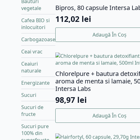
Bauturi
Bipros, 80 capsule Intersa La
vegetale
112,02
lei
Cafea BIO si
inlocuitori
Adaugă În Coș
Carbogazoase
Ceai vrac
Ceaiuri
naturale
Chlorelpure + bautura detoxi
aroma de menta si lamaie, 5
Energizante
Intersa Labs
Sucuri
98,97
lei
Sucuri de
fructe
Adaugă În Coș
Sucuri pure
100% din
superfructe