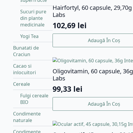
Hairfortyl, 60 capsule, 29,70g
Sucuri pure
Labs
din plante
102,69
lei
medicinale
Yogi Tea
Adaugă În Coș
Bunatati de
Craciun
Cacao si
Oligovitamin, 60 capsule, 36g
inlocuitori
Labs
Cereale
99,33
lei
Fulgi cereale
BIO
Adaugă În Coș
Condimente
naturale
Condimente