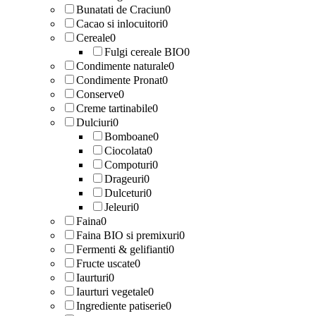
Bunatati de Craciun
0
Cacao si inlocuitori
0
Cereale
0
Fulgi cereale BIO
0
Condimente naturale
0
Condimente Pronat
0
Conserve
0
Creme tartinabile
0
Dulciuri
0
Bomboane
0
Ciocolata
0
Compoturi
0
Drageuri
0
Dulceturi
0
Jeleuri
0
Faina
0
Faina BIO si premixuri
0
Fermenti & gelifianti
0
Fructe uscate
0
Iaurturi
0
Iaurturi vegetale
0
Ingrediente patiserie
0