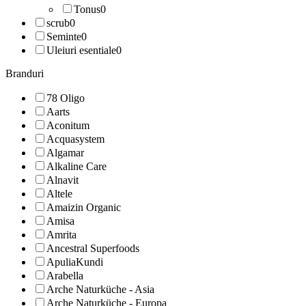
Tonus
0
scrub
0
Seminte
0
Uleiuri esentiale
0
Branduri
78 Oligo
Aarts
Aconitum
Acquasystem
Algamar
Alkaline Care
Alnavit
Altele
Amaizin Organic
Amisa
Amrita
Ancestral Superfoods
ApuliaKundi
Arabella
Arche Naturküche - Asia
Arche Naturküche - Europa