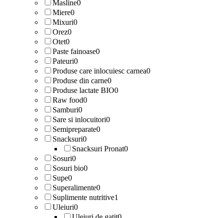
Masline
0
Miere
0
Mixuri
0
Orez
0
Otet
0
Paste fainoase
0
Pateuri
0
Produse care inlocuiesc carnea
0
Produse din carne
0
Produse lactate BIO
0
Raw food
0
Samburi
0
Sare si inlocuitori
0
Semipreparate
0
Snacksuri
0
Snacksuri Pronat
0
Sosuri
0
Sosuri bio
0
Supe
0
Superalimente
0
Suplimente nutritive
1
Uleiuri
0
Uleiuri de gatit
0