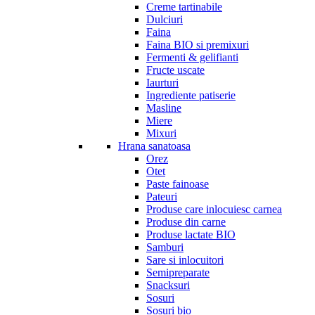
Creme tartinabile
Dulciuri
Faina
Faina BIO si premixuri
Fermenti & gelifianti
Fructe uscate
Iaurturi
Ingrediente patiserie
Masline
Miere
Mixuri
Hrana sanatoasa
Orez
Otet
Paste fainoase
Pateuri
Produse care inlocuiesc carnea
Produse din carne
Produse lactate BIO
Samburi
Sare si inlocuitori
Semipreparate
Snacksuri
Sosuri
Sosuri bio