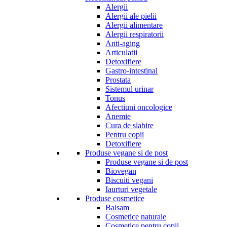
Alergii
Alergii ale pielii
Alergii alimentare
Alergii respiratorii
Anti-aging
Articulatii
Detoxifiere
Gastro-intestinal
Prostata
Sistemul urinar
Tonus
Afectiuni oncologice
Anemie
Cura de slabire
Pentru copii
Detoxifiere
Produse vegane si de post
Produse vegane si de post
Biovegan
Biscuiti vegani
Iaurturi vegetale
Produse cosmetice
Balsam
Cosmetice naturale
Cosmetice pentru copii