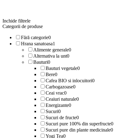
Inchide filtrele
Categorii de produse
Fără categorie
0
Hrana sanatoasa
1
Alimente generale
0
Alternativa la unt
0
Bauturi
0
Bauturi vegetale
0
Bere
0
Cafea BIO si inlocuitori
0
Carbogazoase
0
Ceai vrac
0
Ceaiuri naturale
0
Energizante
0
Sucuri
0
Sucuri de fructe
0
Sucuri pure 100% din superfructe
0
Sucuri pure din plante medicinale
0
Yogi Tea
0