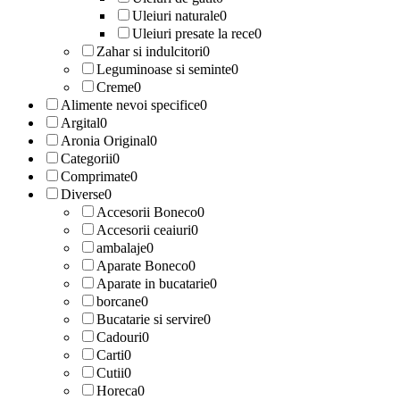
Uleiuri naturale
0
Uleiuri presate la rece
0
Zahar si indulcitori
0
Leguminoase si seminte
0
Creme
0
Alimente nevoi specifice
0
Argital
0
Aronia Original
0
Categorii
0
Comprimate
0
Diverse
0
Accesorii Boneco
0
Accesorii ceaiuri
0
ambalaje
0
Aparate Boneco
0
Aparate in bucatarie
0
borcane
0
Bucatarie si servire
0
Cadouri
0
Carti
0
Cutii
0
Horeca
0