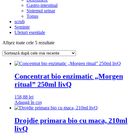
Gastro-intestinal
Sistemul urinar
Tonus
scrub
Seminte
Uleiuri esentiale
Sortat
Afișez toate cele 5 rezultate
după
cele
mai
recente
Concentrat bio enzimatic „Morgen
ritual” 250ml livQ
158,88
lei
Adaugă în coș
Drojdie primara bio cu maca, 210ml
livQ