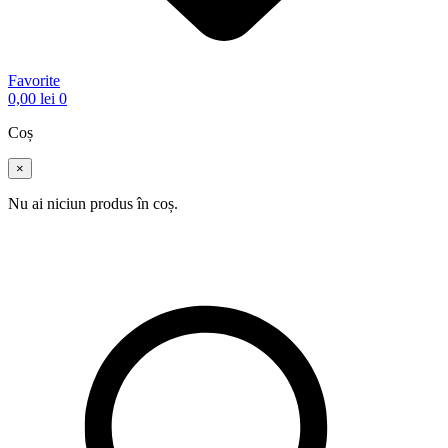
Favorite
0,00
lei
0
Coș
×
Nu ai niciun produs în coș.