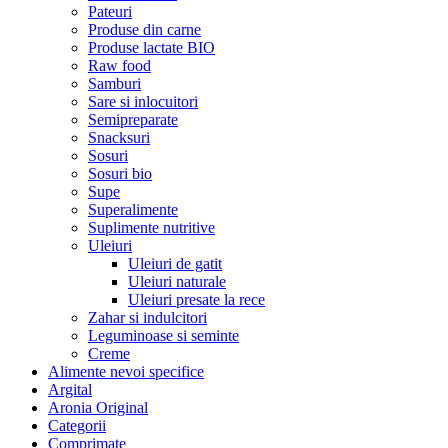
Pateuri
Produse din carne
Produse lactate BIO
Raw food
Samburi
Sare si inlocuitori
Semipreparate
Snacksuri
Sosuri
Sosuri bio
Supe
Superalimente
Suplimente nutritive
Uleiuri
Uleiuri de gatit
Uleiuri naturale
Uleiuri presate la rece
Zahar si indulcitori
Leguminoase si seminte
Creme
Alimente nevoi specifice
Argital
Aronia Original
Categorii
Comprimate