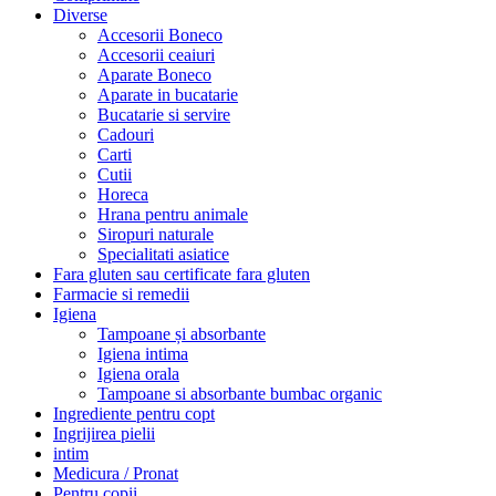
Diverse
Accesorii Boneco
Accesorii ceaiuri
Aparate Boneco
Aparate in bucatarie
Bucatarie si servire
Cadouri
Carti
Cutii
Horeca
Hrana pentru animale
Siropuri naturale
Specialitati asiatice
Fara gluten sau certificate fara gluten
Farmacie si remedii
Igiena
Tampoane și absorbante
Igiena intima
Igiena orala
Tampoane si absorbante bumbac organic
Ingrediente pentru copt
Ingrijirea pielii
intim
Medicura / Pronat
Pentru copii