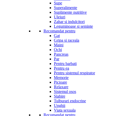
Supe
Superalimente
Suplimente nutritive
Uleiuri
Zahar si indulcitori
Leguminoase si seminte
Recomandat pentru
Gat
Gripa si raceala
Maini
Ochi
Pancreas
Par
Pentru barbati
Pentru ea
Pentru sistemul respirator
Memorie
Picioare
Relaxare
Sistemul osos
Slabire
Tulburari endocrine
Unghii
Viata sexuala
Recomandat pentru