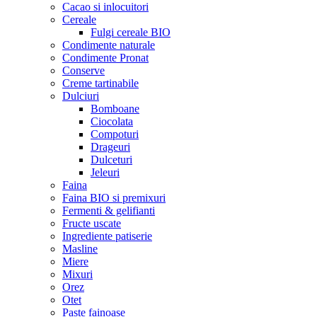
Cacao si inlocuitori
Cereale
Fulgi cereale BIO
Condimente naturale
Condimente Pronat
Conserve
Creme tartinabile
Dulciuri
Bomboane
Ciocolata
Compoturi
Drageuri
Dulceturi
Jeleuri
Faina
Faina BIO si premixuri
Fermenti & gelifianti
Fructe uscate
Ingrediente patiserie
Masline
Miere
Mixuri
Orez
Otet
Paste fainoase