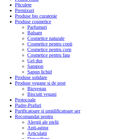
Pliculete
Premixuri
Produse bio curatenie
Produse cosmetice
Parfumuri
Balsam
Cosmetice naturale
Cosmetice pentru copii
Cosmetice pentru corp
Cosmetice pentru fata
Gel dus
Sampon
Sapun lichid
Produse solidare
Produse vegane si de post
Biovegan
Biscuiti vegani
Protocoale
Pudre-Prafuri
Purificatoare si umidificatoare aer
Recomandat pentru
Alergii ale pielii
Anti-aging
Articulatii
Detoxifiere