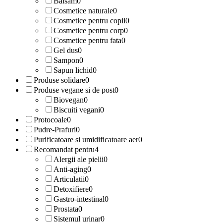
Balsam
0
Cosmetice naturale
0
Cosmetice pentru copii
0
Cosmetice pentru corp
0
Cosmetice pentru fata
0
Gel dus
0
Sampon
0
Sapun lichid
0
Produse solidare
0
Produse vegane si de post
0
Biovegan
0
Biscuiti vegani
0
Protocoale
0
Pudre-Prafuri
0
Purificatoare si umidificatoare aer
0
Recomandat pentru
4
Alergii ale pielii
0
Anti-aging
0
Articulatii
0
Detoxifiere
0
Gastro-intestinal
0
Prostata
0
Sistemul urinar
0