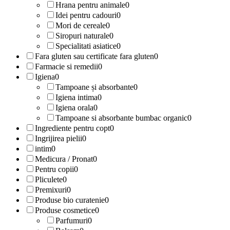
Hrana pentru animale
0
Idei pentru cadouri
0
Mori de cereale
0
Siropuri naturale
0
Specialitati asiatice
0
Fara gluten sau certificate fara gluten
0
Farmacie si remedii
0
Igiena
0
Tampoane și absorbante
0
Igiena intima
0
Igiena orala
0
Tampoane si absorbante bumbac organic
0
Ingrediente pentru copt
0
Ingrijirea pielii
0
intim
0
Medicura / Pronat
0
Pentru copii
0
Pliculete
0
Premixuri
0
Produse bio curatenie
0
Produse cosmetice
0
Parfumuri
0