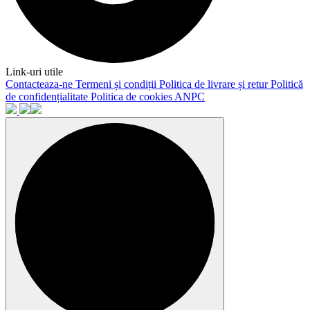
Link-uri utile
Contacteaza-ne
Termeni și condiții
Politica de livrare și retur
Politică
de confidențialitate
Politica de cookies
ANPC