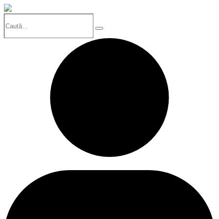
Caută…
Search