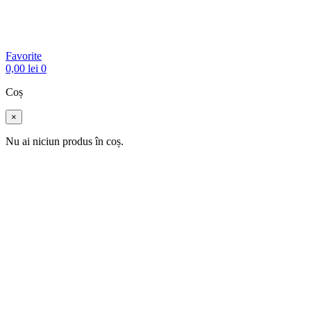
Favorite
0,00
lei
0
Coș
×
Nu ai niciun produs în coș.