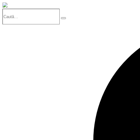
Caută…
Search