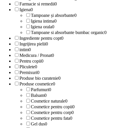
Farmacie si remedii
0
Igiena
0
Tampoane și absorbante
0
Igiena intima
0
Igiena orala
0
Tampoane si absorbante bumbac organic
0
Ingrediente pentru copt
0
Ingrijirea pielii
0
intim
0
Medicura / Pronat
0
Pentru copii
0
Pliculete
0
Premixuri
0
Produse bio curatenie
0
Produse cosmetice
0
Parfumuri
0
Balsam
0
Cosmetice naturale
0
Cosmetice pentru copii
0
Cosmetice pentru corp
0
Cosmetice pentru fata
0
Gel dus
0