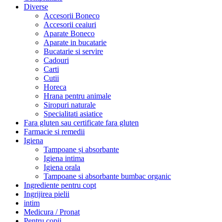
Diverse
Accesorii Boneco
Accesorii ceaiuri
Aparate Boneco
Aparate in bucatarie
Bucatarie si servire
Cadouri
Carti
Cutii
Horeca
Hrana pentru animale
Siropuri naturale
Specialitati asiatice
Fara gluten sau certificate fara gluten
Farmacie si remedii
Igiena
Tampoane și absorbante
Igiena intima
Igiena orala
Tampoane si absorbante bumbac organic
Ingrediente pentru copt
Ingrijirea pielii
intim
Medicura / Pronat
Pentru copii