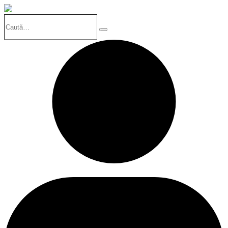
Caută…
Search