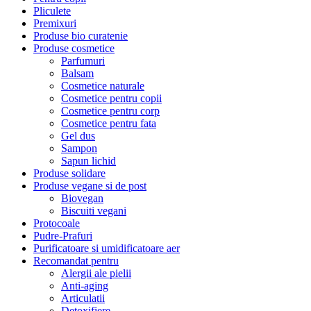
Pliculete
Premixuri
Produse bio curatenie
Produse cosmetice
Parfumuri
Balsam
Cosmetice naturale
Cosmetice pentru copii
Cosmetice pentru corp
Cosmetice pentru fata
Gel dus
Sampon
Sapun lichid
Produse solidare
Produse vegane si de post
Biovegan
Biscuiti vegani
Protocoale
Pudre-Prafuri
Purificatoare si umidificatoare aer
Recomandat pentru
Alergii ale pielii
Anti-aging
Articulatii
Detoxifiere