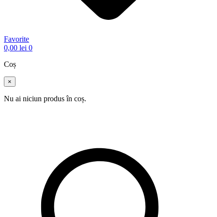
Favorite
0,00
lei
0
Coș
×
Nu ai niciun produs în coș.