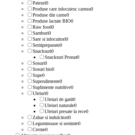
Pateuri
0
Produse care inlocuiesc carnea
0
Produse din carne
0
Produse lactate BIO
0
Raw food
0
Samburi
0
Sare si inlocuitori
0
Semipreparate
0
Snacksuri
0
Snacksuri Pronat
0
Sosuri
0
Sosuri bio
0
Supe
0
Superalimente
0
Suplimente nutritive
0
Uleiuri
0
Uleiuri de gatit
0
Uleiuri naturale
0
Uleiuri presate la rece
0
Zahar si indulcitori
0
Leguminoase si seminte
0
Creme
0