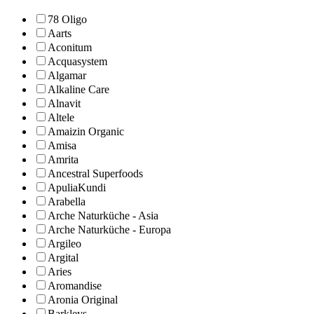
78 Oligo
Aarts
Aconitum
Acquasystem
Algamar
Alkaline Care
Alnavit
Altele
Amaizin Organic
Amisa
Amrita
Ancestral Superfoods
ApuliaKundi
Arabella
Arche Naturküche - Asia
Arche Naturküche - Europa
Argileo
Argital
Aries
Aromandise
Aronia Original
Barkleys