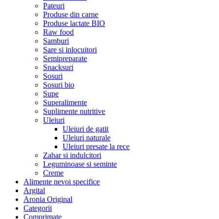
Pateuri
Produse din carne
Produse lactate BIO
Raw food
Samburi
Sare si inlocuitori
Semipreparate
Snacksuri
Sosuri
Sosuri bio
Supe
Superalimente
Suplimente nutritive
Uleiuri
Uleiuri de gatit
Uleiuri naturale
Uleiuri presate la rece
Zahar si indulcitori
Leguminoase si seminte
Creme
Alimente nevoi specifice
Argital
Aronia Original
Categorii
Comprimate