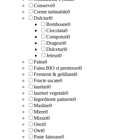
Conserve
0
Creme tartinabile
0
Dulciuri
0
Bomboane
0
Ciocolata
0
Compoturi
0
Drageuri
0
Dulceturi
0
Jeleuri
0
Faina
0
Faina BIO si premixuri
0
Fermenti & gelifianti
0
Fructe uscate
0
Iaurturi
0
Iaurturi vegetale
0
Ingrediente patiserie
0
Masline
0
Miere
0
Mixuri
0
Orez
0
Otet
0
Paste fainoase
0