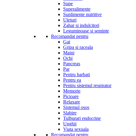
Supe
Superalimente
Suplimente nutritive
Uleiuri
Zahar si indulcitori
Leguminoase si seminte
Recomandat pentru
Gat
Gripa si raceala
Maini
Ochi
Pancreas
Par
Pentru barbati
Pentru ea
Pentru sistemul respirator
Memorie
Picioare
Relaxare
Sistemul osos
Slabire
Tulburari endocrine
Unghii
Viata sexuala
Recomandat pentru