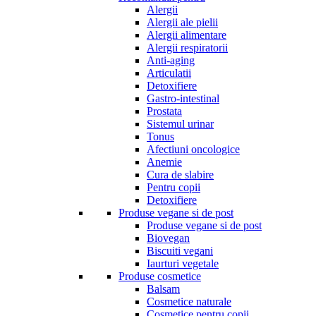
Alergii
Alergii ale pielii
Alergii alimentare
Alergii respiratorii
Anti-aging
Articulatii
Detoxifiere
Gastro-intestinal
Prostata
Sistemul urinar
Tonus
Afectiuni oncologice
Anemie
Cura de slabire
Pentru copii
Detoxifiere
Produse vegane si de post
Produse vegane si de post
Biovegan
Biscuiti vegani
Iaurturi vegetale
Produse cosmetice
Balsam
Cosmetice naturale
Cosmetice pentru copii