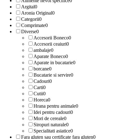
Alimente nevoi specifice
0
Argital
0
Aronia Original
0
Categorii
0
Comprimate
0
Diverse
0
Accesorii Boneco
0
Accesorii ceaiuri
0
ambalaje
0
Aparate Boneco
0
Aparate in bucatarie
0
borcane
0
Bucatarie si servire
0
Cadouri
0
Carti
0
Cutii
0
Horeca
0
Hrana pentru animale
0
Idei pentru cadouri
0
Mori de cereale
0
Siropuri naturale
0
Specialitati asiatice
0
Fara gluten sau certificate fara gluten
0