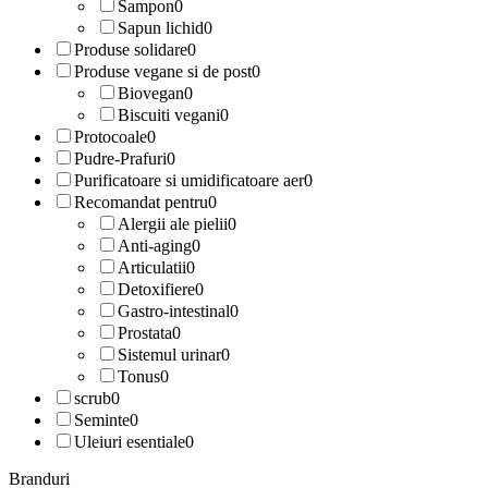
Sampon
0
Sapun lichid
0
Produse solidare
0
Produse vegane si de post
0
Biovegan
0
Biscuiti vegani
0
Protocoale
0
Pudre-Prafuri
0
Purificatoare si umidificatoare aer
0
Recomandat pentru
0
Alergii ale pielii
0
Anti-aging
0
Articulatii
0
Detoxifiere
0
Gastro-intestinal
0
Prostata
0
Sistemul urinar
0
Tonus
0
scrub
0
Seminte
0
Uleiuri esentiale
0
Branduri