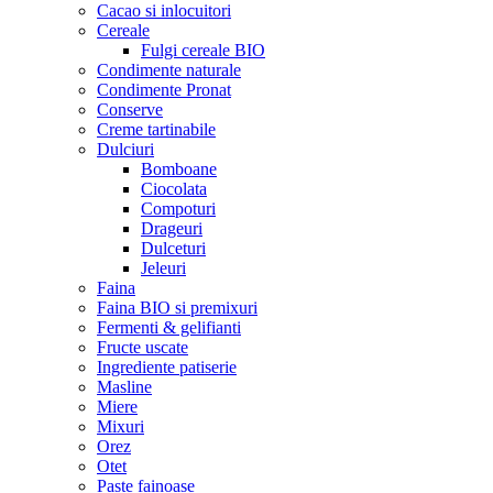
Cacao si inlocuitori
Cereale
Fulgi cereale BIO
Condimente naturale
Condimente Pronat
Conserve
Creme tartinabile
Dulciuri
Bomboane
Ciocolata
Compoturi
Drageuri
Dulceturi
Jeleuri
Faina
Faina BIO si premixuri
Fermenti & gelifianti
Fructe uscate
Ingrediente patiserie
Masline
Miere
Mixuri
Orez
Otet
Paste fainoase