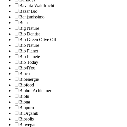
Bavaria Waldfrucht
Bazar Bio
Benjamissimo
Bettr
Big Nature
Bio Dentist
Bio Green Olive Oil
Bio Nature
Bio Planet
Bio Planete
Bio Today
Bio4You
Bioca
Bioenergie
Biofood
Biohof Achleitner
Biolu
Biona
Biopuro
BiOrganik
Biosolis
Biovegan