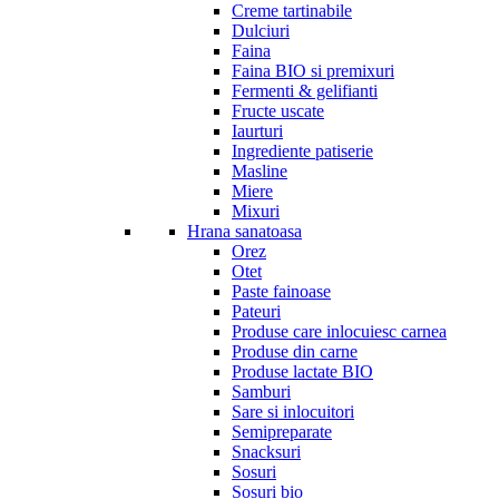
Creme tartinabile
Dulciuri
Faina
Faina BIO si premixuri
Fermenti & gelifianti
Fructe uscate
Iaurturi
Ingrediente patiserie
Masline
Miere
Mixuri
Hrana sanatoasa
Orez
Otet
Paste fainoase
Pateuri
Produse care inlocuiesc carnea
Produse din carne
Produse lactate BIO
Samburi
Sare si inlocuitori
Semipreparate
Snacksuri
Sosuri
Sosuri bio