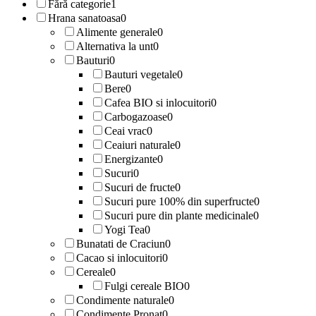
Fără categorie
1
Hrana sanatoasa
0
Alimente generale
0
Alternativa la unt
0
Bauturi
0
Bauturi vegetale
0
Bere
0
Cafea BIO si inlocuitori
0
Carbogazoase
0
Ceai vrac
0
Ceaiuri naturale
0
Energizante
0
Sucuri
0
Sucuri de fructe
0
Sucuri pure 100% din superfructe
0
Sucuri pure din plante medicinale
0
Yogi Tea
0
Bunatati de Craciun
0
Cacao si inlocuitori
0
Cereale
0
Fulgi cereale BIO
0
Condimente naturale
0
Condimente Pronat
0