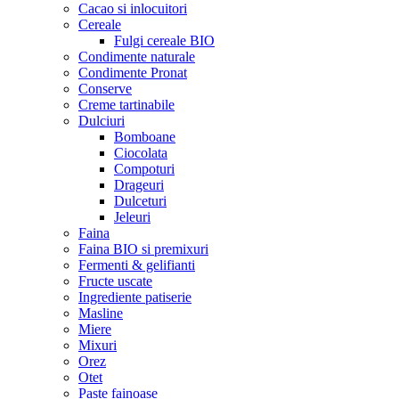
Cacao si inlocuitori
Cereale
Fulgi cereale BIO
Condimente naturale
Condimente Pronat
Conserve
Creme tartinabile
Dulciuri
Bomboane
Ciocolata
Compoturi
Drageuri
Dulceturi
Jeleuri
Faina
Faina BIO si premixuri
Fermenti & gelifianti
Fructe uscate
Ingrediente patiserie
Masline
Miere
Mixuri
Orez
Otet
Paste fainoase