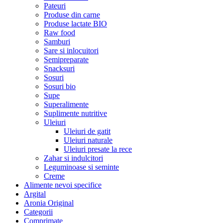
Pateuri
Produse din carne
Produse lactate BIO
Raw food
Samburi
Sare si inlocuitori
Semipreparate
Snacksuri
Sosuri
Sosuri bio
Supe
Superalimente
Suplimente nutritive
Uleiuri
Uleiuri de gatit
Uleiuri naturale
Uleiuri presate la rece
Zahar si indulcitori
Leguminoase si seminte
Creme
Alimente nevoi specifice
Argital
Aronia Original
Categorii
Comprimate