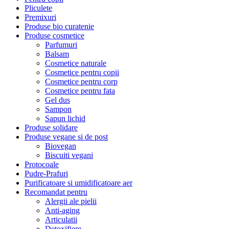
Pliculete
Premixuri
Produse bio curatenie
Produse cosmetice
Parfumuri
Balsam
Cosmetice naturale
Cosmetice pentru copii
Cosmetice pentru corp
Cosmetice pentru fata
Gel dus
Sampon
Sapun lichid
Produse solidare
Produse vegane si de post
Biovegan
Biscuiti vegani
Protocoale
Pudre-Prafuri
Purificatoare si umidificatoare aer
Recomandat pentru
Alergii ale pielii
Anti-aging
Articulatii
Detoxifiere