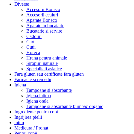
Diverse
Accesorii Boneco
Accesorii ceaiuri
Aparate Boneco
Aparate in bucatarie
Bucatarie si servire
Cadouri
Carti
Cutii
Horeca
Hrana pentru animale
Siropuri naturale
Specialitati asiatice
Fara gluten sau certificate fara gluten
Farmacie si remedii
Igiena
Tampoane și absorbante
Igiena intima
Igiena orala
Tampoane si absorbante bumbac organic
Ingrediente pentru copt
Ingrijirea pielii
intim
Medicura / Pronat
Pentru copii