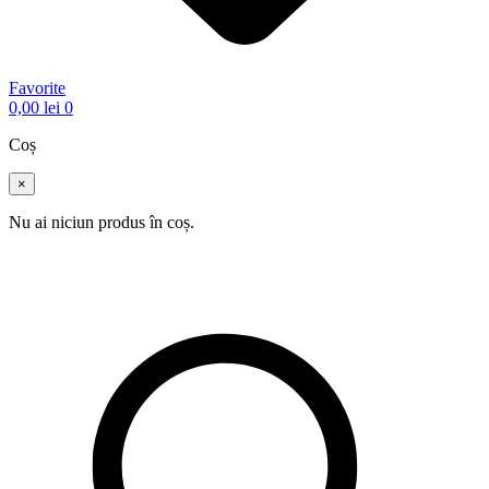
Favorite
0,00
lei
0
Coș
×
Nu ai niciun produs în coș.