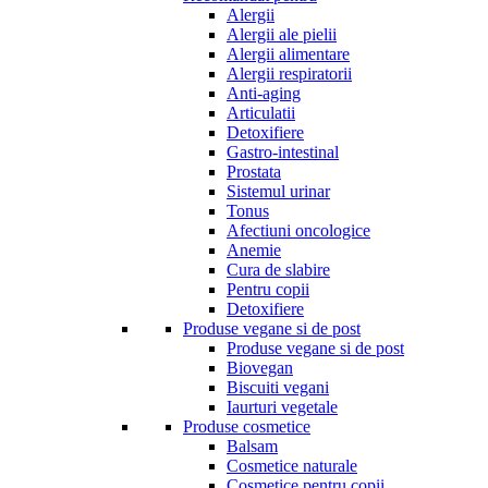
Alergii
Alergii ale pielii
Alergii alimentare
Alergii respiratorii
Anti-aging
Articulatii
Detoxifiere
Gastro-intestinal
Prostata
Sistemul urinar
Tonus
Afectiuni oncologice
Anemie
Cura de slabire
Pentru copii
Detoxifiere
Produse vegane si de post
Produse vegane si de post
Biovegan
Biscuiti vegani
Iaurturi vegetale
Produse cosmetice
Balsam
Cosmetice naturale
Cosmetice pentru copii