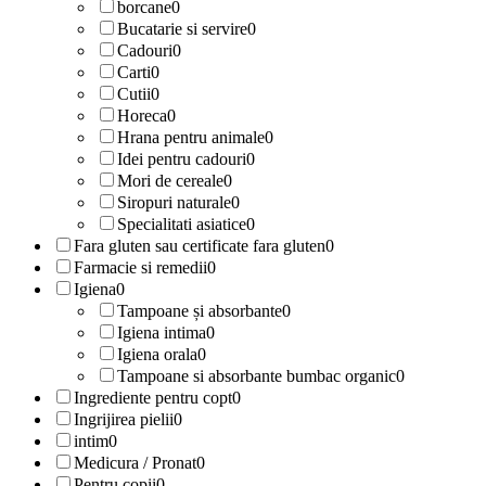
borcane
0
Bucatarie si servire
0
Cadouri
0
Carti
0
Cutii
0
Horeca
0
Hrana pentru animale
0
Idei pentru cadouri
0
Mori de cereale
0
Siropuri naturale
0
Specialitati asiatice
0
Fara gluten sau certificate fara gluten
0
Farmacie si remedii
0
Igiena
0
Tampoane și absorbante
0
Igiena intima
0
Igiena orala
0
Tampoane si absorbante bumbac organic
0
Ingrediente pentru copt
0
Ingrijirea pielii
0
intim
0
Medicura / Pronat
0
Pentru copii
0