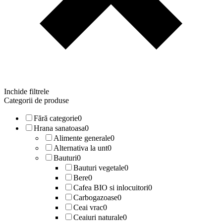
Inchide filtrele
Categorii de produse
Fără categorie
0
Hrana sanatoasa
0
Alimente generale
0
Alternativa la unt
0
Bauturi
0
Bauturi vegetale
0
Bere
0
Cafea BIO si inlocuitori
0
Carbogazoase
0
Ceai vrac
0
Ceaiuri naturale
0