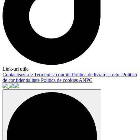
Link-uri utile
Contacteaza-ne
Termeni și condiții
Politica de livrare și retur
Politică
de confidențialitate
Politica de cookies
ANPC