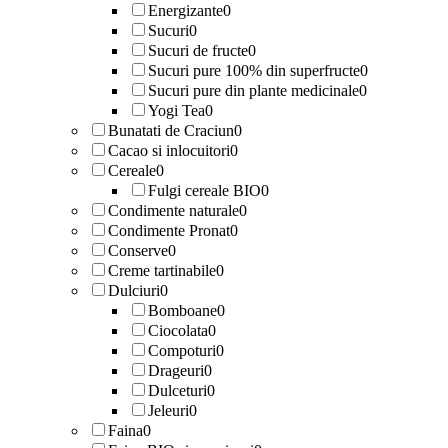
Energizante
0
Sucuri
0
Sucuri de fructe
0
Sucuri pure 100% din superfructe
0
Sucuri pure din plante medicinale
0
Yogi Tea
0
Bunatati de Craciun
0
Cacao si inlocuitori
0
Cereale
0
Fulgi cereale BIO
0
Condimente naturale
0
Condimente Pronat
0
Conserve
0
Creme tartinabile
0
Dulciuri
0
Bomboane
0
Ciocolata
0
Compoturi
0
Drageuri
0
Dulceturi
0
Jeleuri
0
Faina
0