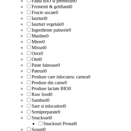
Faina BIO si premixuri
0
Fermenti & gelifianti
0
Fructe uscate
0
Iaurturi
0
Iaurturi vegetale
0
Ingrediente patiserie
0
Masline
0
Miere
0
Mixuri
0
Orez
0
Otet
0
Paste fainoase
0
Pateuri
0
Produse care inlocuiesc carnea
0
Produse din carne
0
Produse lactate BIO
0
Raw food
0
Samburi
0
Sare si inlocuitori
0
Semipreparate
0
Snacksuri
0
Snacksuri Pronat
0
Sosuri
0