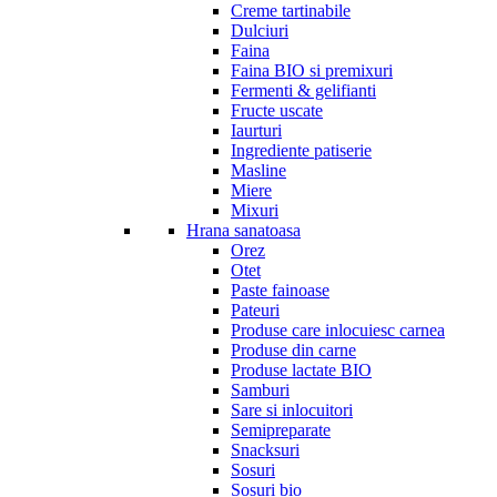
Creme tartinabile
Dulciuri
Faina
Faina BIO si premixuri
Fermenti & gelifianti
Fructe uscate
Iaurturi
Ingrediente patiserie
Masline
Miere
Mixuri
Hrana sanatoasa
Orez
Otet
Paste fainoase
Pateuri
Produse care inlocuiesc carnea
Produse din carne
Produse lactate BIO
Samburi
Sare si inlocuitori
Semipreparate
Snacksuri
Sosuri
Sosuri bio