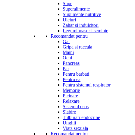
Supe
Superalimente
Suplimente nutritive
Uleiuri
Zahar si indulcitori
Leguminoase si seminte
Recomandat pentru
Gat
Gripa si raceala
Maini
Ochi
Pancreas
Par
Pentru barbati
Pentru ea
Pentru sistemul respirator
Memorie
Picioare
Relaxare
Sistemul osos
Slabire
Tulburari endocrine
Unghii
Viata sexuala
Recomandat pentru