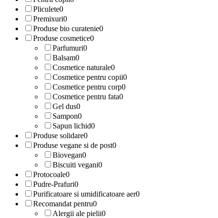
Pliculete
0
Premixuri
0
Produse bio curatenie
0
Produse cosmetice
0
Parfumuri
0
Balsam
0
Cosmetice naturale
0
Cosmetice pentru copii
0
Cosmetice pentru corp
0
Cosmetice pentru fata
0
Gel dus
0
Sampon
0
Sapun lichid
0
Produse solidare
0
Produse vegane si de post
0
Biovegan
0
Biscuiti vegani
0
Protocoale
0
Pudre-Prafuri
0
Purificatoare si umidificatoare aer
0
Recomandat pentru
0
Alergii ale pielii
0