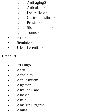
Anti-aging
0
Articulatii
0
Detoxifiere
0
Gastro-intestinal
0
Prostata
0
Sistemul urinar
0
Tonus
0
scrub
0
Seminte
0
Uleiuri esentiale
0
Branduri
78 Oligo
Aarts
Aconitum
Acquasystem
Algamar
Alkaline Care
Alnavit
Altele
Amaizin Organic
Amisa