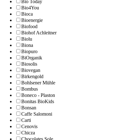
Bio Today
Bio4You
Bioca
Bioenergie
Biofood
Biohof Achleitner
Biolu
Biona
Biopuro
BiOrganik
Biosolis
Biovegan
Birkengold
Bohlsener Mühle
Bombus
Boneco - Plaston
Bonitas BioKids
Bonsan
Caffe Salomoni
Carti
Cenovis
Chicza
Chocolates Sole