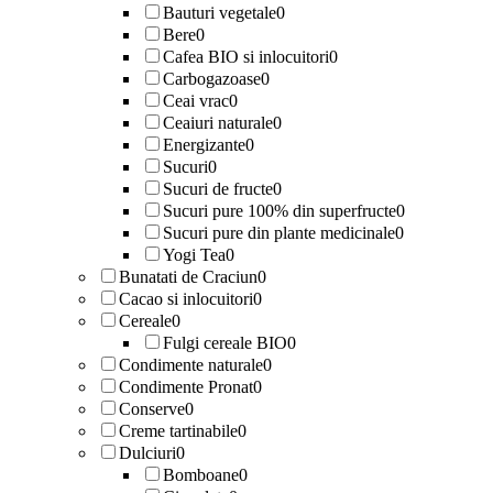
Bauturi vegetale
0
Bere
0
Cafea BIO si inlocuitori
0
Carbogazoase
0
Ceai vrac
0
Ceaiuri naturale
0
Energizante
0
Sucuri
0
Sucuri de fructe
0
Sucuri pure 100% din superfructe
0
Sucuri pure din plante medicinale
0
Yogi Tea
0
Bunatati de Craciun
0
Cacao si inlocuitori
0
Cereale
0
Fulgi cereale BIO
0
Condimente naturale
0
Condimente Pronat
0
Conserve
0
Creme tartinabile
0
Dulciuri
0
Bomboane
0