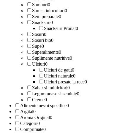
Samburi
0
Sare si inlocuitori
0
Semipreparate
0
Snacksuri
0
Snacksuri Pronat
0
Sosuri
0
Sosuri bio
0
Supe
0
Superalimente
0
Suplimente nutritive
0
Uleiuri
0
Uleiuri de gatit
0
Uleiuri naturale
0
Uleiuri presate la rece
0
Zahar si indulcitori
0
Leguminoase si seminte
0
Creme
0
Alimente nevoi specifice
0
Argital
0
Aronia Original
0
Categorii
0
Comprimate
0