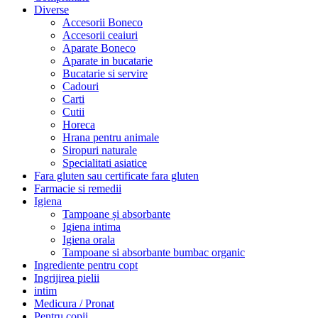
Diverse
Accesorii Boneco
Accesorii ceaiuri
Aparate Boneco
Aparate in bucatarie
Bucatarie si servire
Cadouri
Carti
Cutii
Horeca
Hrana pentru animale
Siropuri naturale
Specialitati asiatice
Fara gluten sau certificate fara gluten
Farmacie si remedii
Igiena
Tampoane și absorbante
Igiena intima
Igiena orala
Tampoane si absorbante bumbac organic
Ingrediente pentru copt
Ingrijirea pielii
intim
Medicura / Pronat
Pentru copii