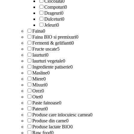
Ciocolata
0
Compoturi
0
Drageuri
0
Dulceturi
0
Jeleuri
0
Faina
0
Faina BIO si premixuri
0
Fermenti & gelifianti
0
Fructe uscate
5
Iaurturi
0
Iaurturi vegetale
0
Ingrediente patiserie
0
Masline
0
Miere
0
Mixuri
0
Orez
0
Otet
0
Paste fainoase
0
Pateuri
0
Produse care inlocuiesc carnea
0
Produse din carne
0
Produse lactate BIO
0
Raw food
0