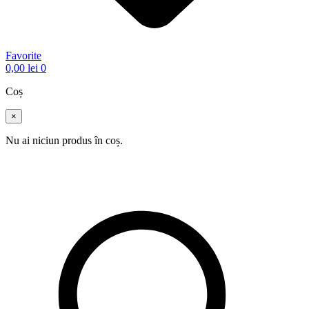
Favorite
0,00
lei
0
Coș
×
Nu ai niciun produs în coș.