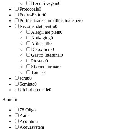
Biscuiti vegani
0
Protocoale
0
Pudre-Prafuri
0
Purificatoare si umidificatoare aer
0
Recomandat pentru
0
Alergii ale pielii
0
Anti-aging
0
Articulatii
0
Detoxifiere
0
Gastro-intestinal
0
Prostata
0
Sistemul urinar
0
Tonus
0
scrub
0
Seminte
0
Uleiuri esentiale
0
Branduri
78 Oligo
Aarts
Aconitum
Acquasystem