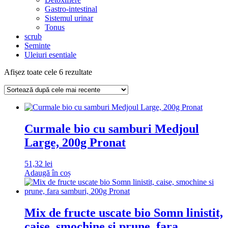
Gastro-intestinal
Sistemul urinar
Tonus
scrub
Seminte
Uleiuri esentiale
Sortat
Afișez toate cele 6 rezultate
după
cele
mai
recente
Curmale bio cu samburi Medjoul
Large, 200g Pronat
51,32
lei
Adaugă în coș
Mix de fructe uscate bio Somn linistit,
caise, smochine si prune, fara