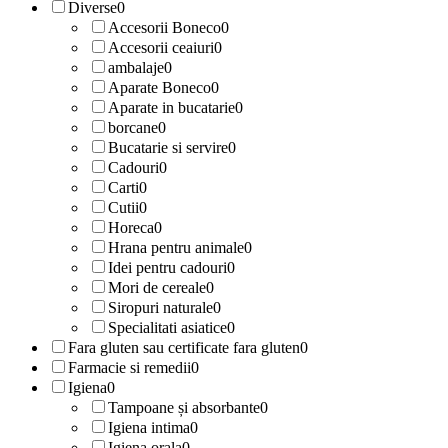
Diverse
0
Accesorii Boneco
0
Accesorii ceaiuri
0
ambalaje
0
Aparate Boneco
0
Aparate in bucatarie
0
borcane
0
Bucatarie si servire
0
Cadouri
0
Carti
0
Cutii
0
Horeca
0
Hrana pentru animale
0
Idei pentru cadouri
0
Mori de cereale
0
Siropuri naturale
0
Specialitati asiatice
0
Fara gluten sau certificate fara gluten
0
Farmacie si remedii
0
Igiena
0
Tampoane și absorbante
0
Igiena intima
0
Igiena orala
0