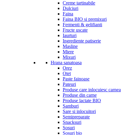
Creme tartinabile
Dulciuri
Faina
Faina BIO si premixuri
Fermenti & gelifianti
Fructe uscate
Iaurturi
Ingrediente patiserie
Masline
Miere
Mixuri
Hrana sanatoasa
Orez
Otet
Paste fainoase
Pateuri
Produse care inlocuiesc carnea
Produse din carne
Produse lactate BIO
Samburi
Sare si inlocuitori
Semipreparate
Snacksuri
Sosuri
Sosuri bio