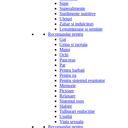
Supe
Superalimente
Suplimente nutritive
Uleiuri
Zahar si indulcitori
Leguminoase si seminte
Recomandat pentru
Gat
Gripa si raceala
Maini
Ochi
Pancreas
Par
Pentru barbati
Pentru ea
Pentru sistemul respirator
Memorie
Picioare
Relaxare
Sistemul osos
Slabire
Tulburari endocrine
Unghii
Viata sexuala
Recomandat pentru