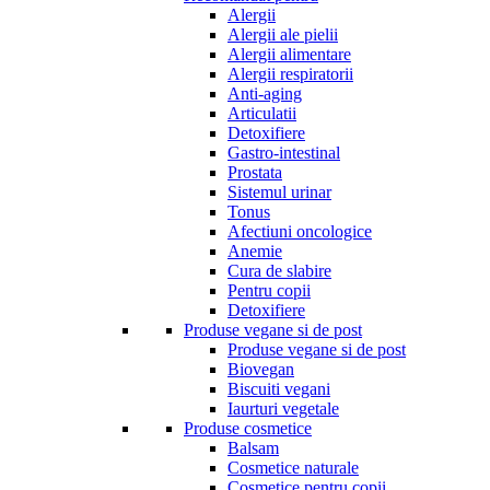
Alergii
Alergii ale pielii
Alergii alimentare
Alergii respiratorii
Anti-aging
Articulatii
Detoxifiere
Gastro-intestinal
Prostata
Sistemul urinar
Tonus
Afectiuni oncologice
Anemie
Cura de slabire
Pentru copii
Detoxifiere
Produse vegane si de post
Produse vegane si de post
Biovegan
Biscuiti vegani
Iaurturi vegetale
Produse cosmetice
Balsam
Cosmetice naturale
Cosmetice pentru copii