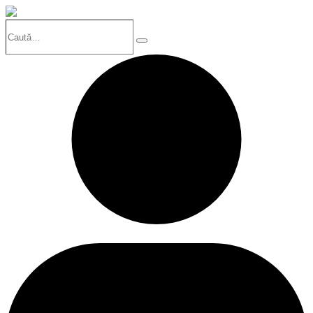
Caută…
Search