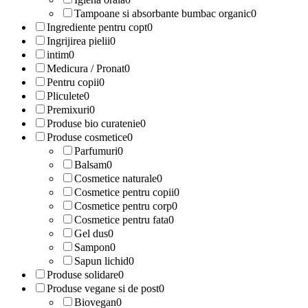
Tampoane si absorbante bumbac organic
0
Ingrediente pentru copt
0
Ingrijirea pielii
0
intim
0
Medicura / Pronat
0
Pentru copii
0
Pliculete
0
Premixuri
0
Produse bio curatenie
0
Produse cosmetice
0
Parfumuri
0
Balsam
0
Cosmetice naturale
0
Cosmetice pentru copii
0
Cosmetice pentru corp
0
Cosmetice pentru fata
0
Gel dus
0
Sampon
0
Sapun lichid
0
Produse solidare
0
Produse vegane si de post
0
Biovegan
0