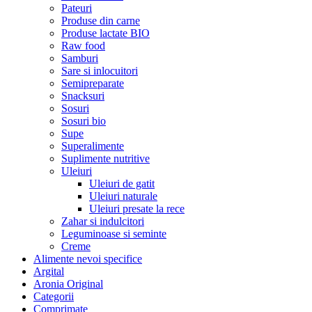
Pateuri
Produse din carne
Produse lactate BIO
Raw food
Samburi
Sare si inlocuitori
Semipreparate
Snacksuri
Sosuri
Sosuri bio
Supe
Superalimente
Suplimente nutritive
Uleiuri
Uleiuri de gatit
Uleiuri naturale
Uleiuri presate la rece
Zahar si indulcitori
Leguminoase si seminte
Creme
Alimente nevoi specifice
Argital
Aronia Original
Categorii
Comprimate