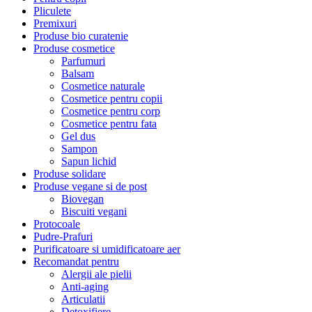
Pliculete
Premixuri
Produse bio curatenie
Produse cosmetice
Parfumuri
Balsam
Cosmetice naturale
Cosmetice pentru copii
Cosmetice pentru corp
Cosmetice pentru fata
Gel dus
Sampon
Sapun lichid
Produse solidare
Produse vegane si de post
Biovegan
Biscuiti vegani
Protocoale
Pudre-Prafuri
Purificatoare si umidificatoare aer
Recomandat pentru
Alergii ale pielii
Anti-aging
Articulatii
Detoxifiere