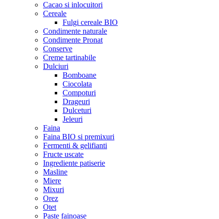
Cacao si inlocuitori
Cereale
Fulgi cereale BIO
Condimente naturale
Condimente Pronat
Conserve
Creme tartinabile
Dulciuri
Bomboane
Ciocolata
Compoturi
Drageuri
Dulceturi
Jeleuri
Faina
Faina BIO si premixuri
Fermenti & gelifianti
Fructe uscate
Ingrediente patiserie
Masline
Miere
Mixuri
Orez
Otet
Paste fainoase