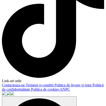
Link-uri utile
Contacteaza-ne
Termeni și condiții
Politica de livrare și retur
Politică
de confidențialitate
Politica de cookies
ANPC