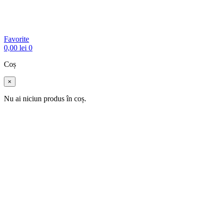
Favorite
0,00
lei
0
Coș
×
Nu ai niciun produs în coș.