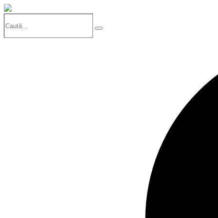
Caută…
Search