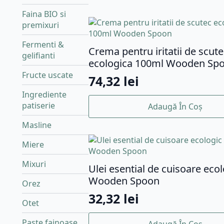
Faina BIO si
premixuri
Fermenti &
Crema pentru iritatii de scute
gelifianti
ecologica 100ml Wooden Sp
Fructe uscate
74,32
lei
Ingrediente
patiserie
Adaugă În Coș
Masline
Miere
Mixuri
Ulei esential de cuisoare eco
Wooden Spoon
Orez
32,32
lei
Otet
Paste fainoase