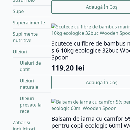
Sosuri bio
Adaugă În Coș
Supe
Superalimente
Suplimente
nutritive
Scutece cu fibre de bambus
s 6-10kg ecologice 32buc W
Uleiuri
Spoon
Uleiuri de
119,20
lei
gatit
Uleiuri
Adaugă În Coș
naturale
Uleiuri
presate la
rece
Balsam de iarna cu camfor 5
Zahar si
pentru copii ecologic 60ml 
indulcitori