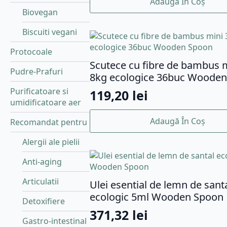
Adaugă În Coș
Biovegan
Biscuiti vegani
Protocoale
Scutece cu fibre de bambus m
Pudre-Prafuri
8kg ecologice 36buc Woode
Purificatoare si
119,20
lei
umidificatoare aer
Adaugă În Coș
Recomandat pentru
Alergii ale pielii
Anti-aging
Articulatii
Ulei esential de lemn de sant
ecologic 5ml Wooden Spoon
Detoxifiere
371,32
lei
Gastro-intestinal