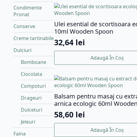
Condimente
Pronat
Ulei esential de scortisoara e
Conserve
10ml Wooden Spoon
Creme tartinabile
32,64
lei
Dulciuri
Adaugă În Coș
Bomboane
Ciocolata
Compoturi
Balsam pentru masaj cu extr
Drageuri
arnica ecologic 60ml Woode
Dulceturi
58,60
lei
Jeleuri
Adaugă În Coș
Faina