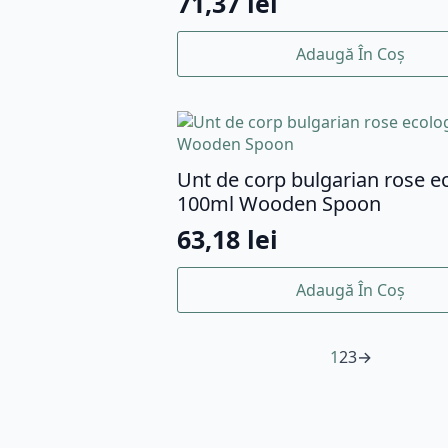
71,37
lei
Adaugă În Coș
Unt de corp bulgarian rose e
100ml Wooden Spoon
63,18
lei
Adaugă În Coș
1
2
3
→