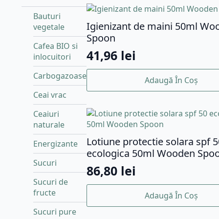
Bauturi
Igienizant de maini 50ml Wo
vegetale
Spoon
Cafea BIO si
41,96
lei
inlocuitori
Carbogazoase
Adaugă În Coș
Ceai vrac
Ceaiuri
naturale
Lotiune protectie solara spf 5
Energizante
ecologica 50ml Wooden Spo
Sucuri
86,80
lei
Sucuri de
fructe
Adaugă În Coș
Sucuri pure