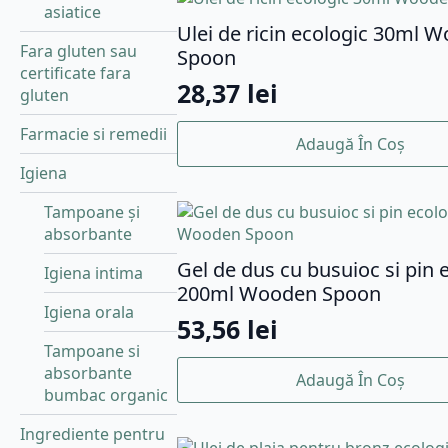
asiatice
Ulei de ricin ecologic 30ml 
Fara gluten sau
Spoon
certificate fara
28,37
lei
gluten
Farmacie si remedii
Adaugă În Coș
Igiena
Tampoane și
absorbante
Gel de dus cu busuioc si pin 
Igiena intima
200ml Wooden Spoon
Igiena orala
53,56
lei
Tampoane si
absorbante
Adaugă În Coș
bumbac organic
Ingrediente pentru