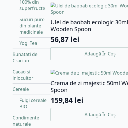
100% din
superfructe
Sucuri pure
Ulei de baobab ecologic 30m
din plante
Wooden Spoon
medicinale
56,87
lei
Yogi Tea
Adaugă În Coș
Bunatati de
Craciun
Cacao si
inlocuitori
Crema de zi majestic 50ml 
Cereale
Spoon
159,84
lei
Fulgi cereale
BIO
Adaugă În Coș
Condimente
naturale