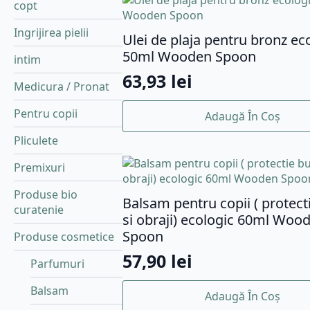
copt
Ingrijirea pielii
Ulei de plaja pentru bronz ec
50ml Wooden Spoon
intim
63,93
lei
Medicura / Pronat
Pentru copii
Adaugă În Coș
Pliculete
Premixuri
Produse bio
Balsam pentru copii ( protect
curatenie
si obraji) ecologic 60ml Woo
Spoon
Produse cosmetice
57,90
lei
Parfumuri
Balsam
Adaugă În Coș