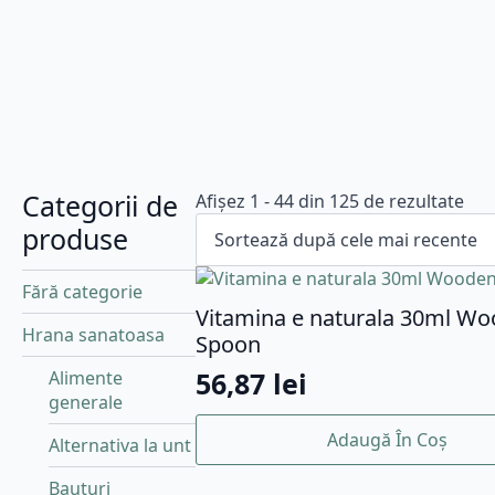
Categorii de
Sor
Afișez 1 - 44 din 125 de rezultate
du
produse
cel
mai
Fără categorie
rec
Vitamina e naturala 30ml W
Hrana sanatoasa
Spoon
56,87
lei
Alimente
generale
Adaugă În Coș
Alternativa la unt
Bauturi