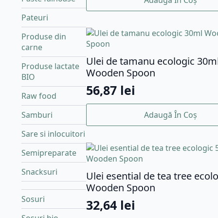
Adaugă În Coș
Pateuri
Produse din
carne
Ulei de tamanu ecologic 30m
Produse lactate
Wooden Spoon
BIO
56,87
lei
Raw food
Adaugă În Coș
Samburi
Sare si inlocuitori
Semipreparate
Snacksuri
Ulei esential de tea tree ecol
Wooden Spoon
Sosuri
32,64
lei