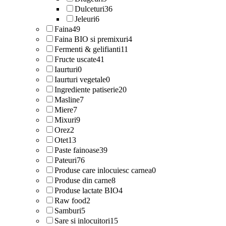
Dulceturi
36
Jeleuri
6
Faina
49
Faina BIO si premixuri
4
Fermenti & gelifianti
11
Fructe uscate
41
Iaurturi
0
Iaurturi vegetale
0
Ingrediente patiserie
20
Masline
7
Miere
7
Mixuri
9
Orez
2
Otet
13
Paste fainoase
39
Pateuri
76
Produse care inlocuiesc carnea
0
Produse din carne
8
Produse lactate BIO
4
Raw food
2
Samburi
5
Sare si inlocuitori
15