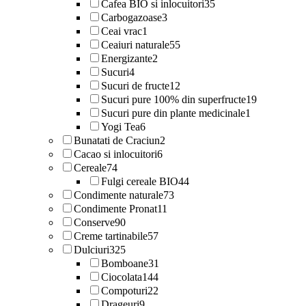
Cafea BIO si inlocuitori
35
Carbogazoase
3
Ceai vrac
1
Ceaiuri naturale
55
Energizante
2
Sucuri
4
Sucuri de fructe
12
Sucuri pure 100% din superfructe
19
Sucuri pure din plante medicinale
1
Yogi Tea
6
Bunatati de Craciun
2
Cacao si inlocuitori
6
Cereale
74
Fulgi cereale BIO
44
Condimente naturale
73
Condimente Pronat
11
Conserve
90
Creme tartinabile
57
Dulciuri
325
Bomboane
31
Ciocolata
144
Compoturi
22
Drageuri
9