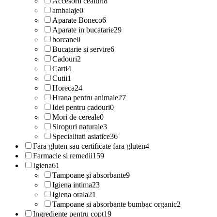
Accesorii ceaiuri
8
ambalaje
0
Aparate Boneco
6
Aparate in bucatarie
29
borcane
0
Bucatarie si servire
6
Cadouri
2
Carti
4
Cutii
1
Horeca
24
Hrana pentru animale
27
Idei pentru cadouri
0
Mori de cereale
0
Siropuri naturale
3
Specialitati asiatice
36
Fara gluten sau certificate fara gluten
4
Farmacie si remedii
159
Igiena
61
Tampoane și absorbante
9
Igiena intima
23
Igiena orala
21
Tampoane si absorbante bumbac organic
2
Ingrediente pentru copt
19