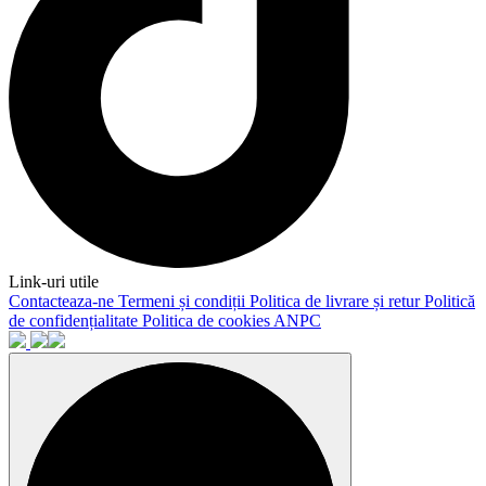
Link-uri utile
Contacteaza-ne
Termeni și condiții
Politica de livrare și retur
Politică
de confidențialitate
Politica de cookies
ANPC