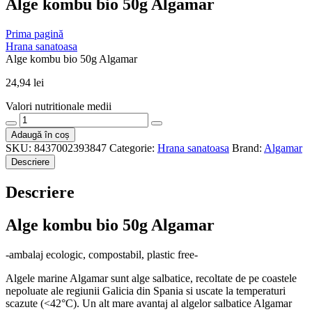
Alge kombu bio 50g Algamar
Prima pagină
Hrana sanatoasa
Alge kombu bio 50g Algamar
24,94
lei
Valori nutritionale medii
Cantitate
Alge
Adaugă în coș
kombu
SKU:
8437002393847
Categorie:
Hrana sanatoasa
Brand:
Algamar
bio
Descriere
50g
Algamar
Descriere
Alge kombu bio 50g Algamar
-ambalaj ecologic, compostabil, plastic free-
Algele marine Algamar sunt alge salbatice, recoltate de pe coastele
nepoluate ale regiunii Galicia din Spania si uscate la temperaturi
scazute (<42°C). Un alt mare avantaj al algelor salbatice Algamar