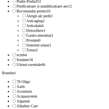
Pudre-Prafuri
51
Purificatoare si umidificatoare aer
12
Recomandat pentru
16
Alergii ale pielii
1
Anti-aging
1
Articulatii
4
Detoxifiere
1
Gastro-intestinal
1
Prostata
0
Sistemul urinar
1
Tonus
2
scrub
4
Seminte
18
Uleiuri esentiale
66
Branduri
78 Oligo
Aarts
Aconitum
Acquasystem
Algamar
Alkaline Care