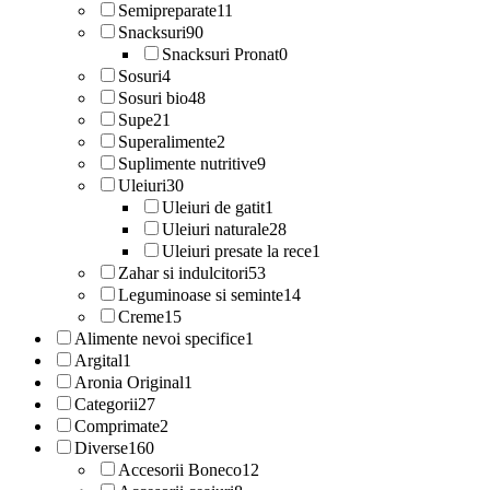
Semipreparate
11
Snacksuri
90
Snacksuri Pronat
0
Sosuri
4
Sosuri bio
48
Supe
21
Superalimente
2
Suplimente nutritive
9
Uleiuri
30
Uleiuri de gatit
1
Uleiuri naturale
28
Uleiuri presate la rece
1
Zahar si indulcitori
53
Leguminoase si seminte
14
Creme
15
Alimente nevoi specifice
1
Argital
1
Aronia Original
1
Categorii
27
Comprimate
2
Diverse
160
Accesorii Boneco
12