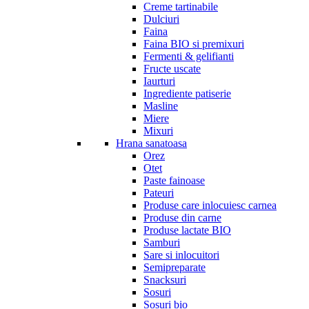
Creme tartinabile
Dulciuri
Faina
Faina BIO si premixuri
Fermenti & gelifianti
Fructe uscate
Iaurturi
Ingrediente patiserie
Masline
Miere
Mixuri
Hrana sanatoasa
Orez
Otet
Paste fainoase
Pateuri
Produse care inlocuiesc carnea
Produse din carne
Produse lactate BIO
Samburi
Sare si inlocuitori
Semipreparate
Snacksuri
Sosuri
Sosuri bio