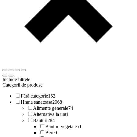
Inchide filtrele
Categorii de produse
Fără categorie
152
Hrana sanatoasa
2068
Alimente generale
74
Alternativa la unt
1
Bauturi
284
Bauturi vegetale
51
Bere
0