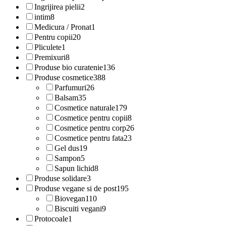
Ingrijirea pielii
2
intim
8
Medicura / Pronat
1
Pentru copii
20
Pliculete
1
Premixuri
8
Produse bio curatenie
136
Produse cosmetice
388
Parfumuri
26
Balsam
35
Cosmetice naturale
179
Cosmetice pentru copii
8
Cosmetice pentru corp
26
Cosmetice pentru fata
23
Gel dus
19
Sampon
5
Sapun lichid
8
Produse solidare
3
Produse vegane si de post
195
Biovegan
110
Biscuiti vegani
9
Protocoale
1