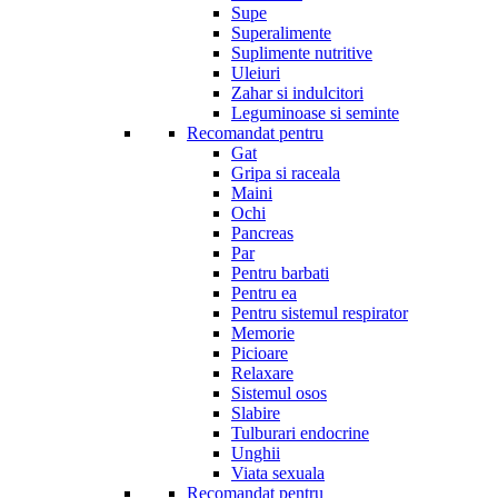
Supe
Superalimente
Suplimente nutritive
Uleiuri
Zahar si indulcitori
Leguminoase si seminte
Recomandat pentru
Gat
Gripa si raceala
Maini
Ochi
Pancreas
Par
Pentru barbati
Pentru ea
Pentru sistemul respirator
Memorie
Picioare
Relaxare
Sistemul osos
Slabire
Tulburari endocrine
Unghii
Viata sexuala
Recomandat pentru