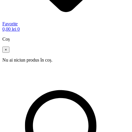
Favorite
0,00
lei
0
Coș
×
Nu ai niciun produs în coș.