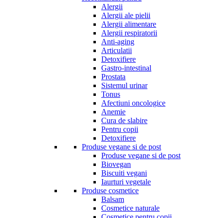
Alergii
Alergii ale pielii
Alergii alimentare
Alergii respiratorii
Anti-aging
Articulatii
Detoxifiere
Gastro-intestinal
Prostata
Sistemul urinar
Tonus
Afectiuni oncologice
Anemie
Cura de slabire
Pentru copii
Detoxifiere
Produse vegane si de post
Produse vegane si de post
Biovegan
Biscuiti vegani
Iaurturi vegetale
Produse cosmetice
Balsam
Cosmetice naturale
Cosmetice pentru copii