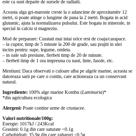
este ca sunt departe de sursele de radiatii.
Aceasta alga gri-maronie creste la o adancime de aproxitamtiv 12
metri, si poate atinge o lungime de pana la 2 metri. Bogata in acid
glutamic, ajuta la normalizarea pulsului. Este bogata in minerale, in
special in calciu si magneziu.
Mod de preparare: Curatati mai intai orice rest de coaja/carapace.
– la cuptor, timp de 5 minute la 200 de grade, sau prajiti in ulei
incins pentru: supe, legume, omleta.
– in oale sub presiune, fierbeti timp de 20 de minute.
– fierbeti timp de 1 ora impreuna cu naut, linte, fasole, etc.
Mentiuni: Daca observati o culoare alba pe algele marine, aceasta se
datoreaza sarii pe care o contin, care actioneaza ca un conservant
natural.
Ingrediente:
100% alge marine Kombu (
Laminaria
)*
*din agricultura ecologica
Alergeni:
Poate contine urme de crustacee.
Valori nutritionale/100g:
Energie: 1017kJ / 243Kcal
Grasimi: 0.1g din care saturate <0.1g
Carbohidrati: 35.9g din care zaharuri <0.5g