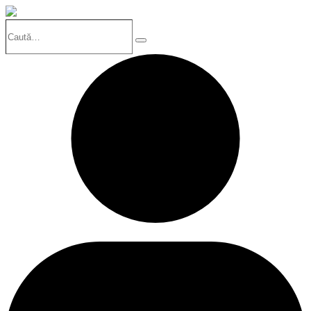
Caută…
Search