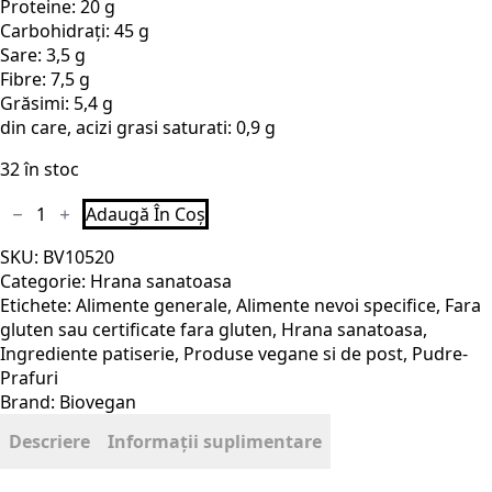
Proteine: 20 g
Carbohidrați: 45 g
Sare: 3,5 g
Fibre: 7,5 g
Grăsimi: 5,4 g
din care, acizi grasi saturati: 0,9 g
32 în stoc
Cantitate
Adaugă În Coș
Alternativa
bio
SKU:
BV10520
la
omleta,
Categorie:
Hrana sanatoasa
43g
Etichete:
Alimente generale
,
Alimente nevoi specifice
,
Fara
Biovegan
gluten sau certificate fara gluten
,
Hrana sanatoasa
,
Ingrediente patiserie
,
Produse vegane si de post
,
Pudre-
Prafuri
Brand:
Biovegan
Descriere
Informații suplimentare