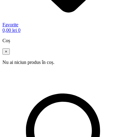
Favorite
0,00
lei
0
Coș
×
Nu ai niciun produs în coș.