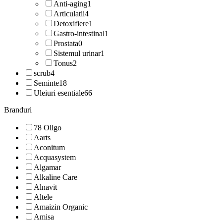
Anti-aging
1
Articulatii
4
Detoxifiere
1
Gastro-intestinal
1
Prostata
0
Sistemul urinar
1
Tonus
2
scrub
4
Seminte
18
Uleiuri esentiale
66
Branduri
78 Oligo
Aarts
Aconitum
Acquasystem
Algamar
Alkaline Care
Alnavit
Altele
Amaizin Organic
Amisa