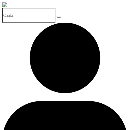
Caută…
Search