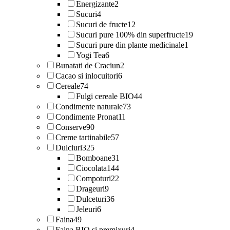
Energizante
2
Sucuri
4
Sucuri de fructe
12
Sucuri pure 100% din superfructe
19
Sucuri pure din plante medicinale
1
Yogi Tea
6
Bunatati de Craciun
2
Cacao si inlocuitori
6
Cereale
74
Fulgi cereale BIO
44
Condimente naturale
73
Condimente Pronat
11
Conserve
90
Creme tartinabile
57
Dulciuri
325
Bomboane
31
Ciocolata
144
Compoturi
22
Drageuri
9
Dulceturi
36
Jeleuri
6
Faina
49
Faina BIO si premixuri
4