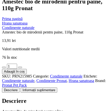
Amestec bio de mirodenii pentru paine,
110g Pronat
Prima pagină
Hrana sanatoasa
Condimente naturale
Amestec bio de mirodenii pentru paine, 110g Pronat
13,91
lei
Valori nutritionale medii
76 în stoc
Cantitate
Amestec
Adaugă în coș
bio
SKU:
PRN215985
Categorie:
Condimente naturale
Etichete:
de
Condimente naturale
,
Condimente Pronat
,
Hrana sanatoasa
Brand:
mirodenii
Pronat Pet Pack
pentru
Descriere
Informații suplimentare
paine,
110g
Descriere
Pronat