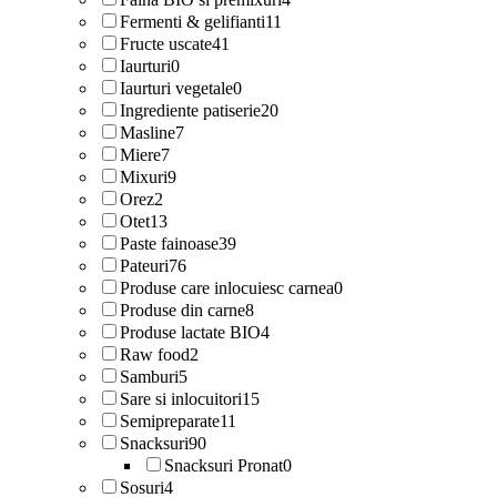
Fermenti & gelifianti
11
Fructe uscate
41
Iaurturi
0
Iaurturi vegetale
0
Ingrediente patiserie
20
Masline
7
Miere
7
Mixuri
9
Orez
2
Otet
13
Paste fainoase
39
Pateuri
76
Produse care inlocuiesc carnea
0
Produse din carne
8
Produse lactate BIO
4
Raw food
2
Samburi
5
Sare si inlocuitori
15
Semipreparate
11
Snacksuri
90
Snacksuri Pronat
0
Sosuri
4