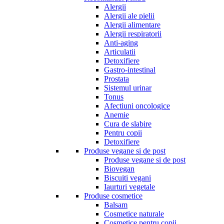
Alergii
Alergii ale pielii
Alergii alimentare
Alergii respiratorii
Anti-aging
Articulatii
Detoxifiere
Gastro-intestinal
Prostata
Sistemul urinar
Tonus
Afectiuni oncologice
Anemie
Cura de slabire
Pentru copii
Detoxifiere
Produse vegane si de post
Produse vegane si de post
Biovegan
Biscuiti vegani
Iaurturi vegetale
Produse cosmetice
Balsam
Cosmetice naturale
Cosmetice pentru copii