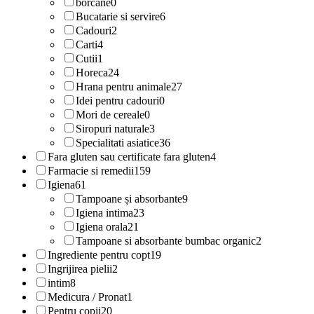
borcane
0
Bucatarie si servire
6
Cadouri
2
Carti
4
Cutii
1
Horeca
24
Hrana pentru animale
27
Idei pentru cadouri
0
Mori de cereale
0
Siropuri naturale
3
Specialitati asiatice
36
Fara gluten sau certificate fara gluten
4
Farmacie si remedii
159
Igiena
61
Tampoane și absorbante
9
Igiena intima
23
Igiena orala
21
Tampoane si absorbante bumbac organic
2
Ingrediente pentru copt
19
Ingrijirea pielii
2
intim
8
Medicura / Pronat
1
Pentru copii
20