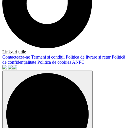
Link-uri utile
Contacteaza-ne
Termeni și condiții
Politica de livrare și retur
Politică
de confidențialitate
Politica de cookies
ANPC