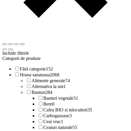
Inchide filtrele
Categorii de produse
Fără categorie
152
Hrana sanatoasa
2068
Alimente generale
74
Alternativa la unt
1
Bauturi
284
Bauturi vegetale
51
Bere
0
Cafea BIO si inlocuitori
35
Carbogazoase
3
Ceai vrac
1
Ceaiuri naturale
55