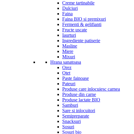
Creme tartinabile
Dulciuri
Faina
Faina BIO si premixuri
Fermenti & gelifianti
Fructe uscate
Iaurturi
Ingrediente patiserie
Masline
Miere
Mixuri
Hrana sanatoasa
Orez
Otet
Paste fainoase
Pateuri
Produse care inlocuiesc carnea
Produse din carne
Produse lactate BIO
Samburi
Sare si inlocuitori
Semipreparate
Snacksuri
Sosuri
Sosuri bio