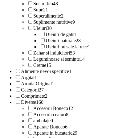
Sosuri bio
48
Supe
21
Superalimente
2
Suplimente nutritive
9
Uleiuri
30
Uleiuri de gatit
1
Uleiuri naturale
28
Uleiuri presate la rece
1
Zahar si indulcitori
53
Leguminoase si seminte
14
Creme
15
Alimente nevoi specifice
1
Argital
1
Aronia Original
1
Categorii
27
Comprimate
2
Diverse
160
Accesorii Boneco
12
Accesorii ceaiuri
8
ambalaje
0
Aparate Boneco
6
Aparate in bucatarie
29