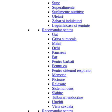
Supe
Superalimente
Suplimente nutritive
Uleiuri
Zahar si indulcitori
Leguminoase si seminte
Recomandat pentru
Gat
Gripa si raceala
Maini
Ochi
Pancreas
Par
Pentru barbati
Pentru ea
Pentru sistemul respirator
Memorie
Picioare
Relaxare
Sistemul osos
Slabire
Tulburari endocrine
Unghii
Viata sexuala
Recomandat pentru