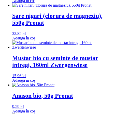
Adaugă în coș
Sare nigari (clorura de magneziu),
550g Pronat
32,85
lei
Adaugă în coș
Mustar bio cu seminte de mustar
intregi, 160ml Zwergenwiese
15,96
lei
Adaugă în coș
Anason bio, 50g Pronat
9,59
lei
Adaugă în coș