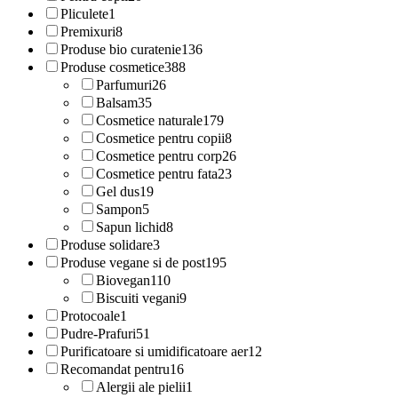
Pliculete
1
Premixuri
8
Produse bio curatenie
136
Produse cosmetice
388
Parfumuri
26
Balsam
35
Cosmetice naturale
179
Cosmetice pentru copii
8
Cosmetice pentru corp
26
Cosmetice pentru fata
23
Gel dus
19
Sampon
5
Sapun lichid
8
Produse solidare
3
Produse vegane si de post
195
Biovegan
110
Biscuiti vegani
9
Protocoale
1
Pudre-Prafuri
51
Purificatoare si umidificatoare aer
12
Recomandat pentru
16
Alergii ale pielii
1