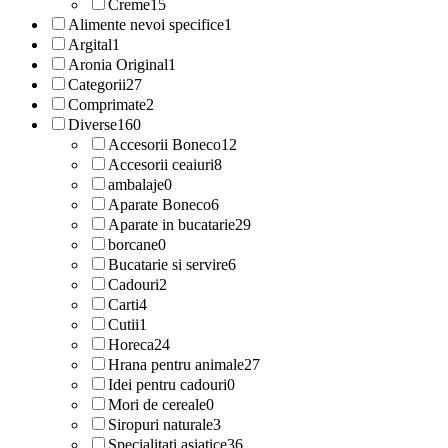
Creme
15
Alimente nevoi specifice
1
Argital
1
Aronia Original
1
Categorii
27
Comprimate
2
Diverse
160
Accesorii Boneco
12
Accesorii ceaiuri
8
ambalaje
0
Aparate Boneco
6
Aparate in bucatarie
29
borcane
0
Bucatarie si servire
6
Cadouri
2
Carti
4
Cutii
1
Horeca
24
Hrana pentru animale
27
Idei pentru cadouri
0
Mori de cereale
0
Siropuri naturale
3
Specialitati asiatice
36