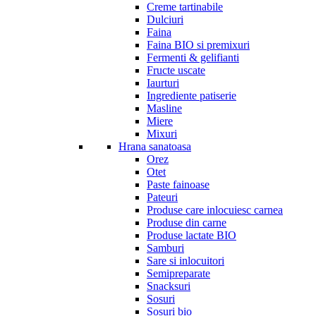
Creme tartinabile
Dulciuri
Faina
Faina BIO si premixuri
Fermenti & gelifianti
Fructe uscate
Iaurturi
Ingrediente patiserie
Masline
Miere
Mixuri
Hrana sanatoasa
Orez
Otet
Paste fainoase
Pateuri
Produse care inlocuiesc carnea
Produse din carne
Produse lactate BIO
Samburi
Sare si inlocuitori
Semipreparate
Snacksuri
Sosuri
Sosuri bio