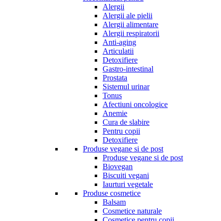
Alergii
Alergii ale pielii
Alergii alimentare
Alergii respiratorii
Anti-aging
Articulatii
Detoxifiere
Gastro-intestinal
Prostata
Sistemul urinar
Tonus
Afectiuni oncologice
Anemie
Cura de slabire
Pentru copii
Detoxifiere
Produse vegane si de post
Produse vegane si de post
Biovegan
Biscuiti vegani
Iaurturi vegetale
Produse cosmetice
Balsam
Cosmetice naturale
Cosmetice pentru copii