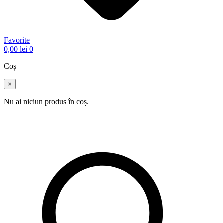
Favorite
0,00
lei
0
Coș
×
Nu ai niciun produs în coș.