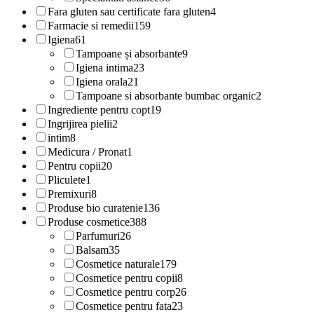
Fara gluten sau certificate fara gluten
4
Farmacie si remedii
159
Igiena
61
Tampoane și absorbante
9
Igiena intima
23
Igiena orala
21
Tampoane si absorbante bumbac organic
2
Ingrediente pentru copt
19
Ingrijirea pielii
2
intim
8
Medicura / Pronat
1
Pentru copii
20
Pliculete
1
Premixuri
8
Produse bio curatenie
136
Produse cosmetice
388
Parfumuri
26
Balsam
35
Cosmetice naturale
179
Cosmetice pentru copii
8
Cosmetice pentru corp
26
Cosmetice pentru fata
23