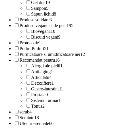
Gel dus
19
Sampon
5
Sapun lichid
8
Produse solidare
3
Produse vegane si de post
195
Biovegan
110
Biscuiti vegani
9
Protocoale
1
Pudre-Prafuri
51
Purificatoare si umidificatoare aer
12
Recomandat pentru
16
Alergii ale pielii
1
Anti-aging
1
Articulatii
4
Detoxifiere
1
Gastro-intestinal
1
Prostata
0
Sistemul urinar
1
Tonus
2
scrub
4
Seminte
18
Uleiuri esentiale
66