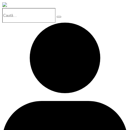
Caută…
Search