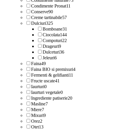
Condimente naturale
73
Condimente Pronat
11
Conserve
90
Creme tartinabile
57
Dulciuri
325
Bomboane
31
Ciocolata
144
Compoturi
22
Drageuri
9
Dulceturi
36
Jeleuri
6
Faina
49
Faina BIO si premixuri
4
Fermenti & gelifianti
11
Fructe uscate
41
Iaurturi
0
Iaurturi vegetale
0
Ingrediente patiserie
20
Masline
7
Miere
7
Mixuri
9
Orez
2
Otet
13