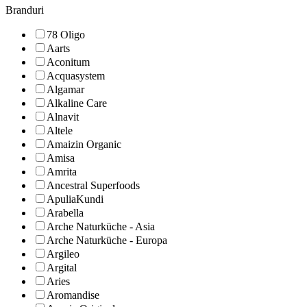
Branduri
78 Oligo
Aarts
Aconitum
Acquasystem
Algamar
Alkaline Care
Alnavit
Altele
Amaizin Organic
Amisa
Amrita
Ancestral Superfoods
ApuliaKundi
Arabella
Arche Naturküche - Asia
Arche Naturküche - Europa
Argileo
Argital
Aries
Aromandise