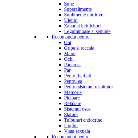
Supe
Superalimente
Suplimente nutritive
Uleiuri
Zahar si indulcitori
Leguminoase si seminte
Recomandat pentru
Gat
Gripa si raceala
Maini
Ochi
Pancreas
Par
Pentru barbati
Pentru ea
Pentru sistemul respirator
Memorie
Picioare
Relaxare
Sistemul osos
Slabire
Tulburari endocrine
Unghii
Viata sexuala
Recomandat pentru