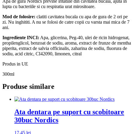
Apa de gura Nordics previne iritatiile din cavitatea bucala, ajuta in
lupta cu bacteriile si cu respiratia urat mirositoare.
Mod de folosire:
clatiti cavitatea bucala cu apa de gura de 2 ori pe
zi. Nu inghititi. A nu se folosi de catre copii cu varsta mai mica de 7
ani.
Ingrediente INCI:
Apa, glicerina, Peg-40, ulei de ricin hidrogenat,
propilenglicol, benzoat de sodiu, aroma, extract de frunze de mentha
piperita, extract de salvia officinalis, zaharina de sodiu, fluorura de
sodiu, acid citric, CI42090, limonen, citral
Produs in UE
300ml
Produse similare
Ata dentara pe suport cu scobitoare
30buc Nordics
17,45
lei