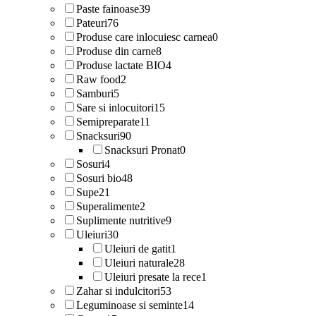
Paste fainoase
39
Pateuri
76
Produse care inlocuiesc carnea
0
Produse din carne
8
Produse lactate BIO
4
Raw food
2
Samburi
5
Sare si inlocuitori
15
Semipreparate
11
Snacksuri
90
Snacksuri Pronat
0
Sosuri
4
Sosuri bio
48
Supe
21
Superalimente
2
Suplimente nutritive
9
Uleiuri
30
Uleiuri de gatit
1
Uleiuri naturale
28
Uleiuri presate la rece
1
Zahar si indulcitori
53
Leguminoase si seminte
14