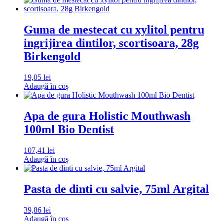
Guma de mestecat cu xylitol pentru
ingrijirea dintilor, scortisoara, 28g
Birkengold
19,05
lei
Adaugă în coș
Apa de gura Holistic Mouthwash
100ml Bio Dentist
107,41
lei
Adaugă în coș
Pasta de dinti cu salvie, 75ml Argital
39,86
lei
Adaugă în coș