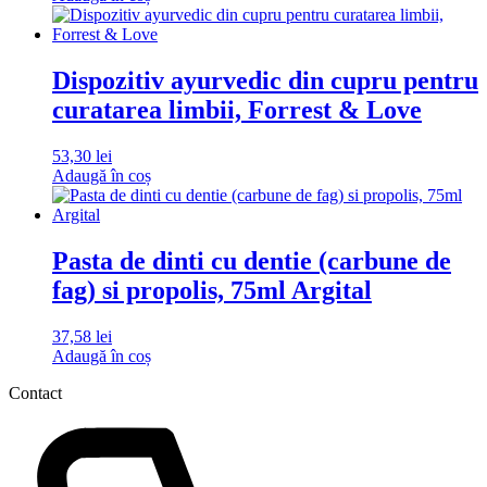
Dispozitiv ayurvedic din cupru pentru
curatarea limbii, Forrest & Love
53,30
lei
Adaugă în coș
Pasta de dinti cu dentie (carbune de
fag) si propolis, 75ml Argital
37,58
lei
Adaugă în coș
Contact