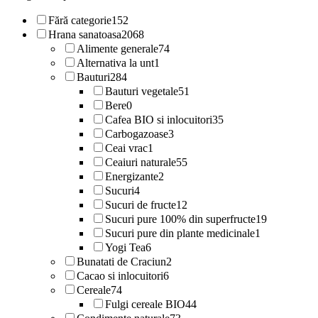
Fără categorie
152
Hrana sanatoasa
2068
Alimente generale
74
Alternativa la unt
1
Bauturi
284
Bauturi vegetale
51
Bere
0
Cafea BIO si inlocuitori
35
Carbogazoase
3
Ceai vrac
1
Ceaiuri naturale
55
Energizante
2
Sucuri
4
Sucuri de fructe
12
Sucuri pure 100% din superfructe
19
Sucuri pure din plante medicinale
1
Yogi Tea
6
Bunatati de Craciun
2
Cacao si inlocuitori
6
Cereale
74
Fulgi cereale BIO
44