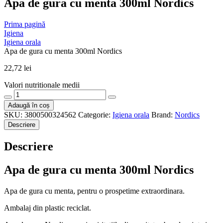
Apa de gura cu menta 300ml Nordics
Prima pagină
Igiena
Igiena orala
Apa de gura cu menta 300ml Nordics
22,72
lei
Valori nutritionale medii
Cantitate
Apa
Adaugă în coș
de
SKU:
3800500324562
Categorie:
Igiena orala
Brand:
Nordics
gura
Descriere
cu
menta
Descriere
300ml
Nordics
Apa de gura cu menta 300ml Nordics
Apa de gura cu menta, pentru o prospetime extraordinara.
Ambalaj din plastic reciclat.