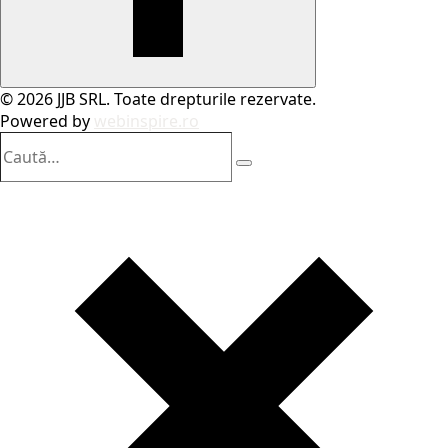
© 2026 JJB SRL. Toate drepturile rezervate.
Powered by
webinspire.ro
Caută…
Search