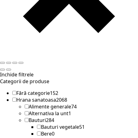
Inchide filtrele
Categorii de produse
Fără categorie
152
Hrana sanatoasa
2068
Alimente generale
74
Alternativa la unt
1
Bauturi
284
Bauturi vegetale
51
Bere
0