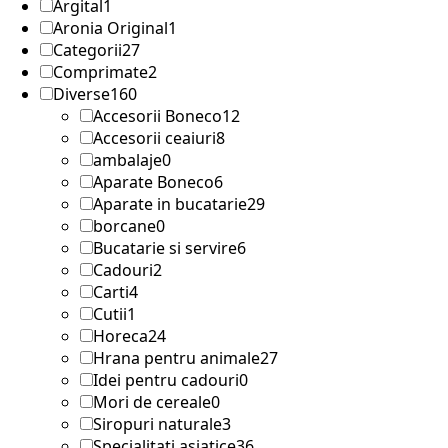
Argital
1
Aronia Original
1
Categorii
27
Comprimate
2
Diverse
160
Accesorii Boneco
12
Accesorii ceaiuri
8
ambalaje
0
Aparate Boneco
6
Aparate in bucatarie
29
borcane
0
Bucatarie si servire
6
Cadouri
2
Carti
4
Cutii
1
Horeca
24
Hrana pentru animale
27
Idei pentru cadouri
0
Mori de cereale
0
Siropuri naturale
3
Specialitati asiatice
36