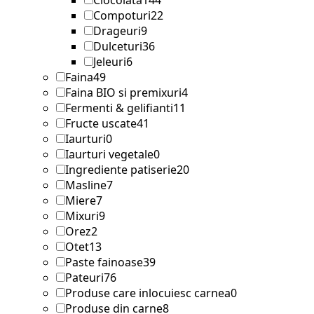
Compoturi
22
Drageuri
9
Dulceturi
36
Jeleuri
6
Faina
49
Faina BIO si premixuri
4
Fermenti & gelifianti
11
Fructe uscate
41
Iaurturi
0
Iaurturi vegetale
0
Ingrediente patiserie
20
Masline
7
Miere
7
Mixuri
9
Orez
2
Otet
13
Paste fainoase
39
Pateuri
76
Produse care inlocuiesc carnea
0
Produse din carne
8