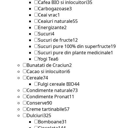
Cafea BIO si inlocuitori
35
Carbogazoase
3
Ceai vrac
1
Ceaiuri naturale
55
Energizante
2
Sucuri
4
Sucuri de fructe
12
Sucuri pure 100% din superfructe
19
Sucuri pure din plante medicinale
1
Yogi Tea
6
Bunatati de Craciun
2
Cacao si inlocuitori
6
Cereale
74
Fulgi cereale BIO
44
Condimente naturale
73
Condimente Pronat
11
Conserve
90
Creme tartinabile
57
Dulciuri
325
Bomboane
31
Ciocolata
144