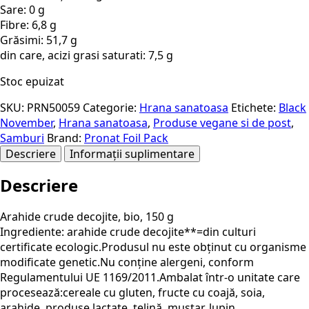
Sare: 0 g
Fibre: 6,8 g
Grăsimi: 51,7 g
din care, acizi grasi saturati: 7,5 g
Stoc epuizat
SKU:
PRN50059
Categorie:
Hrana sanatoasa
Etichete:
Black
November
,
Hrana sanatoasa
,
Produse vegane si de post
,
Samburi
Brand:
Pronat Foil Pack
Descriere
Informații suplimentare
Descriere
Arahide crude decojite, bio, 150 g
Ingrediente: arahide crude decojite**=din culturi
certificate ecologic.Produsul nu este obţinut cu organisme
modificate genetic.Nu conține alergeni, conform
Regulamentului UE 1169/2011.Ambalat într-o unitate care
procesează:cereale cu gluten, fructe cu coajă, soia,
arahide, produse lactate, țelină, muștar, lupin.