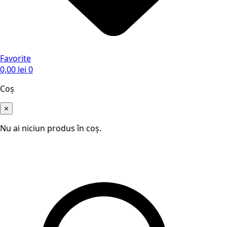
Favorite
0,00
lei
0
Coș
×
Nu ai niciun produs în coș.