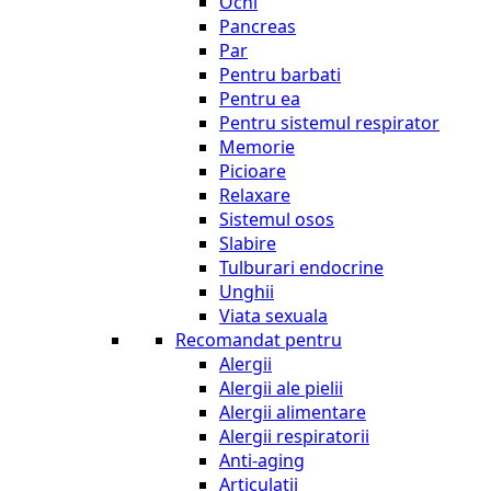
Ochi
Pancreas
Par
Pentru barbati
Pentru ea
Pentru sistemul respirator
Memorie
Picioare
Relaxare
Sistemul osos
Slabire
Tulburari endocrine
Unghii
Viata sexuala
Recomandat pentru
Alergii
Alergii ale pielii
Alergii alimentare
Alergii respiratorii
Anti-aging
Articulatii