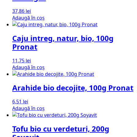
37,86
lei
Adaugă în coș
Caju intreg, natur, bio, 100g
Pronat
11,75
lei
Adaugă în coș
Arahide bio decojite, 100g Pronat
6,51
lei
Adaugă în coș
Tofu bio cu verdeturi, 200g