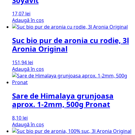
Soyavit
17,07
lei
Adaugă în coș
Suc bio pur de aronia cu rodie, 3l
Aronia Original
151,94
lei
Adaugă în coș
Sare de Himalaya grunjoasa
aprox. 1-2mm, 500g Pronat
8,10
lei
Adaugă în coș