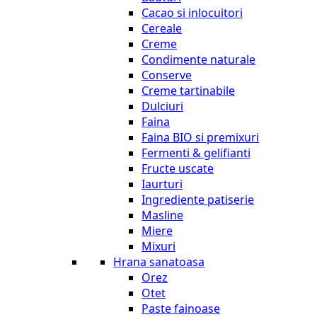
Cacao si inlocuitori
Cereale
Creme
Condimente naturale
Conserve
Creme tartinabile
Dulciuri
Faina
Faina BIO si premixuri
Fermenti & gelifianti
Fructe uscate
Iaurturi
Ingrediente patiserie
Masline
Miere
Mixuri
Hrana sanatoasa
Orez
Otet
Paste fainoase