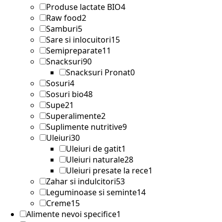
Produse lactate BIO
4
Raw food
2
Samburi
5
Sare si inlocuitori
15
Semipreparate
11
Snacksuri
90
Snacksuri Pronat
0
Sosuri
4
Sosuri bio
48
Supe
21
Superalimente
2
Suplimente nutritive
9
Uleiuri
30
Uleiuri de gatit
1
Uleiuri naturale
28
Uleiuri presate la rece
1
Zahar si indulcitori
53
Leguminoase si seminte
14
Creme
15
Alimente nevoi specifice
1