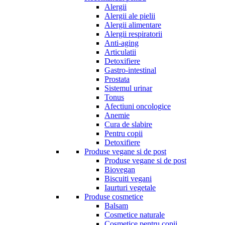
Alergii
Alergii ale pielii
Alergii alimentare
Alergii respiratorii
Anti-aging
Articulatii
Detoxifiere
Gastro-intestinal
Prostata
Sistemul urinar
Tonus
Afectiuni oncologice
Anemie
Cura de slabire
Pentru copii
Detoxifiere
Produse vegane si de post
Produse vegane si de post
Biovegan
Biscuiti vegani
Iaurturi vegetale
Produse cosmetice
Balsam
Cosmetice naturale
Cosmetice pentru copii