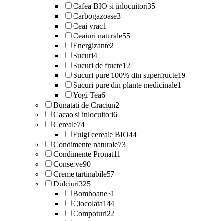
Cafea BIO si inlocuitori
35
Carbogazoase
3
Ceai vrac
1
Ceaiuri naturale
55
Energizante
2
Sucuri
4
Sucuri de fructe
12
Sucuri pure 100% din superfructe
19
Sucuri pure din plante medicinale
1
Yogi Tea
6
Bunatati de Craciun
2
Cacao si inlocuitori
6
Cereale
74
Fulgi cereale BIO
44
Condimente naturale
73
Condimente Pronat
11
Conserve
90
Creme tartinabile
57
Dulciuri
325
Bomboane
31
Ciocolata
144
Compoturi
22