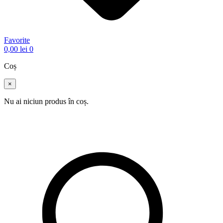
Favorite
0,00
lei
0
Coș
×
Nu ai niciun produs în coș.