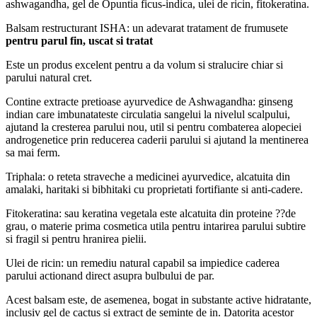
ashwagandha, gel de Opuntia ficus-indica, ulei de ricin, fitokeratina.
Balsam restructurant ISHA: un adevarat tratament de frumusete
pentru parul fin, uscat si tratat
Este un produs excelent pentru a da volum si stralucire chiar si
parului natural cret.
Contine extracte pretioase ayurvedice de Ashwagandha: ginseng
indian care imbunatateste circulatia sangelui la nivelul scalpului,
ajutand la cresterea parului nou, util si pentru combaterea alopeciei
androgenetice prin reducerea caderii parului si ajutand la mentinerea
sa mai ferm.
Triphala: o reteta straveche a medicinei ayurvedice, alcatuita din
amalaki, haritaki si bibhitaki cu proprietati fortifiante si anti-cadere.
Fitokeratina: sau keratina vegetala este alcatuita din proteine ??de
grau, o materie prima cosmetica utila pentru intarirea parului subtire
si fragil si pentru hranirea pielii.
Ulei de ricin: un remediu natural capabil sa impiedice caderea
parului actionand direct asupra bulbului de par.
Acest balsam este, de asemenea, bogat in substante active hidratante,
inclusiv gel de cactus si extract de seminte de in. Datorita acestor