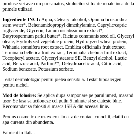
produse vei avea un par sanatos, stralucitor si foarte moale inca de la
primele utilizari.
Ingrediente INCI:
Aqua, Cetearyl alcohol, Opuntia ficus-indica
stem water*, Behenamidopropyl dimethylamine, Caprylic/capric
triglyceride, Glycerin, Linum usitatissimum extract*,
Butyrospermum parkii butter*, Ricinus communis seed oil, Glyceryl
oleate, Hydrolyzed vegetable protein, Hydrolyzed wheat protein,
Withania somnifera root extract, Emblica officinalis fruit extract,
Terminalia bellerica fruit extract, Terminalia chebula fruit extract,
Tocopheryl acetate, Glyceryl stearate SE, Benzyl alcohol, Lactic
acid, Benzoic acid, Parfum**, Dehydroacetic acid, Citric acid,
Sodium benzoate, Potassium sorbate.
Testat dermatologic pentru pielea sensibila. Testat hipoalergen
pentru nichel.
Mod de folosire:
Se aplica dupa samponare pe parul umed, masand
usor. Se lasa sa actioneze cel putin 5 minute si se clateste bine.
Recomandat sa folositi si masca ISHA din aceeasi linie.
Produs cosmetic de uz extern. In caz de contact cu ochii, clatiti cu
apa curenta din abundenta.
Fabricat in Italia.