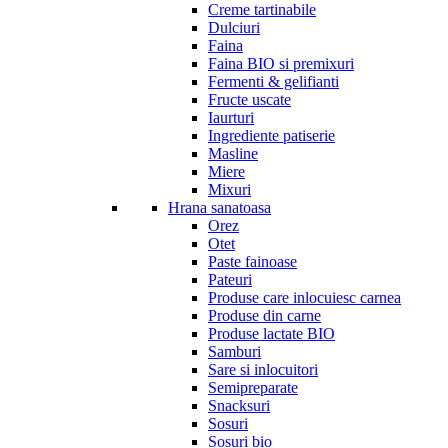
Creme tartinabile
Dulciuri
Faina
Faina BIO si premixuri
Fermenti & gelifianti
Fructe uscate
Iaurturi
Ingrediente patiserie
Masline
Miere
Mixuri
Hrana sanatoasa
Orez
Otet
Paste fainoase
Pateuri
Produse care inlocuiesc carnea
Produse din carne
Produse lactate BIO
Samburi
Sare si inlocuitori
Semipreparate
Snacksuri
Sosuri
Sosuri bio