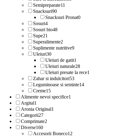
Semipreparate
11
Snacksuri
90
Snacksuri Pronat
0
Sosuri
4
Sosuri bio
48
Supe
21
Superalimente
2
Suplimente nutritive
9
Uleiuri
30
Uleiuri de gatit
1
Uleiuri naturale
28
Uleiuri presate la rece
1
Zahar si indulcitori
53
Leguminoase si seminte
14
Creme
15
Alimente nevoi specifice
1
Argital
1
Aronia Original
1
Categorii
27
Comprimate
2
Diverse
160
Accesorii Boneco
12