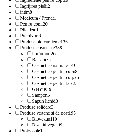
Ingrediente pentru copt
19
Ingrijirea pielii
2
intim
8
Medicura / Pronat
1
Pentru copii
20
Pliculete
1
Premixuri
8
Produse bio curatenie
136
Produse cosmetice
388
Parfumuri
26
Balsam
35
Cosmetice naturale
179
Cosmetice pentru copii
8
Cosmetice pentru corp
26
Cosmetice pentru fata
23
Gel dus
19
Sampon
5
Sapun lichid
8
Produse solidare
3
Produse vegane si de post
195
Biovegan
110
Biscuiti vegani
9
Protocoale
1