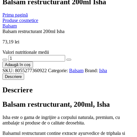
Balsam restructurant 200ml Isha
Prima pagină
Produse cosmetice
Balsam
Balsam restructurant 200ml Isha
73,19
lei
Valori nutritionale medii
Cantitate
Balsam
Adaugă în coș
restructurant
SKU:
8055277360922
Categorie:
Balsam
Brand:
Isha
200ml
Descriere
Isha
Descriere
Balsam restructurant, 200ml, Isha
Isha este o gama de ingrijire a corpului naturala, premium, cu
ambalaje si produse de o calitate deosebita.
Balsamul restructurant contine extracte ayurvedice de triphala si