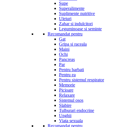
Supe
Superalimente
Suplimente nutritive
Uleiuri
Zahar si indulcitori
Leguminoase si seminte
Recomandat pentru
Gat
Gripa si raceala
Maini
Ochi
Pancreas
Par
Pentru barbati
Pentru ea
Pentru sistemul respirator
Memorie
Picioare
Relaxare
Sistemul osos
Slabire
Tulburari endocrine
Unghii
Viata sexuala
Recomandat pentru