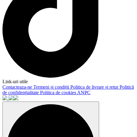
Link-uri utile
Contacteaza-ne
Termeni și condiții
Politica de livrare și retur
Politică
de confidențialitate
Politica de cookies
ANPC