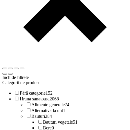
Inchide filtrele
Categorii de produse
Fără categorie
152
Hrana sanatoasa
2068
Alimente generale
74
Alternativa la unt
1
Bauturi
284
Bauturi vegetale
51
Bere
0