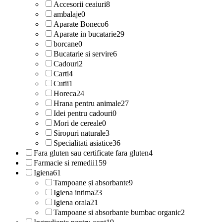
Accesorii ceaiuri
8
ambalaje
0
Aparate Boneco
6
Aparate in bucatarie
29
borcane
0
Bucatarie si servire
6
Cadouri
2
Carti
4
Cutii
1
Horeca
24
Hrana pentru animale
27
Idei pentru cadouri
0
Mori de cereale
0
Siropuri naturale
3
Specialitati asiatice
36
Fara gluten sau certificate fara gluten
4
Farmacie si remedii
159
Igiena
61
Tampoane și absorbante
9
Igiena intima
23
Igiena orala
21
Tampoane si absorbante bumbac organic
2