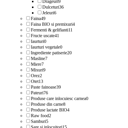
Drageuri
9
Dulceturi
36
Jeleuri
6
Faina
49
Faina BIO si premixuri
4
Fermenti & gelifianti
11
Fructe uscate
41
Iaurturi
0
Iaurturi vegetale
0
Ingrediente patiserie
20
Masline
7
Miere
7
Mixuri
9
Orez
2
Otet
13
Paste fainoase
39
Pateuri
76
Produse care inlocuiesc carnea
0
Produse din carne
8
Produse lactate BIO
4
Raw food
2
Samburi
5
Sare si inlocuitori
15