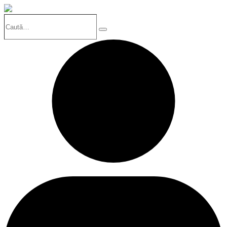
Caută…
Search