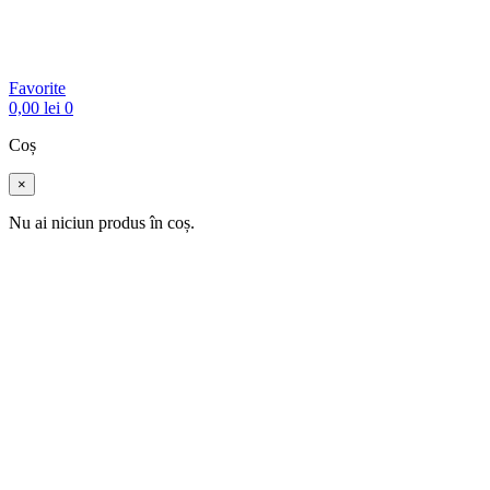
Favorite
0,00
lei
0
Coș
×
Nu ai niciun produs în coș.