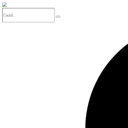
Caută…
Search