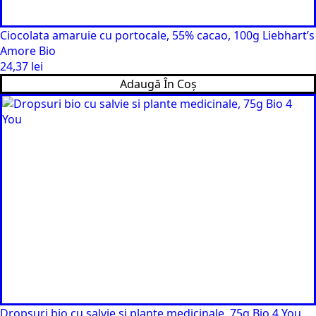
Ciocolata amaruie cu portocale, 55% cacao, 100g Liebhart’s
Amore Bio
24,37
lei
Adaugă În Coș
Dropsuri bio cu salvie si plante medicinale, 75g Bio 4 You