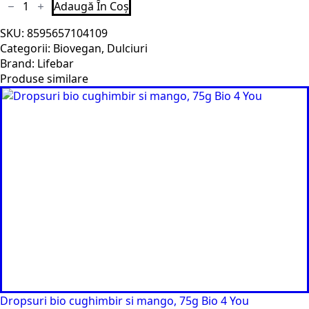
Cantitate
Adaugă În Coș
Baton
cu
SKU:
8595657104109
chia
si
Categorii:
Biovegan
,
Dulciuri
fistic
Brand:
Lifebar
bio
40g
Produse similare
Lifebar
Dropsuri bio cughimbir si mango, 75g Bio 4 You