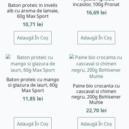
incasilor, 100g Pronat
Baton proteic in invelis
alb cu aroma de lamaie,
16,69
lei
60g Max Sport
10,71
lei
Adaugă În Coș
Adaugă În Coș
Baton proteic cu mango
si glazura de iaurt, 60g
Paine bio crocanta cu
Max Sport
cascaval si chimen
negru, 200g Bohlsener
11,85
lei
Muhle
22,70
lei
Adaugă În Coș
Adaugă În Coș