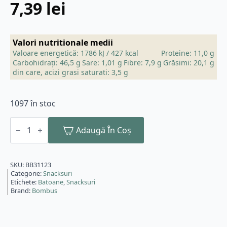
7,39
lei
Valori nutritionale medii
Valoare energetică: 1786 kJ / 427 kcal
Proteine: 11,0 g
Carbohidrați: 46,5 g
Sare: 1,01 g
Fibre: 7,9 g
Grăsimi: 20,1 g
din care, acizi grasi saturati: 3,5 g
1097 în stoc
Cantitate
Baton
Adaugă În Coș
energizant
Raw
Energy
cu
SKU:
BB31123
caramel
Categorie:
Snacksuri
sarat
Etichete:
Batoane
,
Snacksuri
si
Brand:
Bombus
arahide,
50g
Bombus