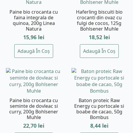
Paine bio crocanta cu
Haferling biscuiti bio
faina integrala de
crocanti din ovaz cu
quinoa, 200g Linea
fulgi de cocos, 125g
Natura
Bohlsener Muhle
15,96
lei
18,52
lei
Adaugă În Coș
Adaugă În Coș
Paine bio crocanta cu
Baton proteic Raw
seminte de dovleac si
Energy cu portocale si
curry, 200g Bohlsener
boabe de cacao, 50g
Muhle
Bombus
22,70
lei
8,44
lei