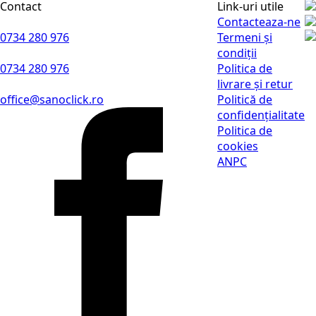
Contact
Link-uri utile
Contacteaza-ne
0734 280 976
Termeni și
condiții
0734 280 976
Politica de
livrare și retur
office@sanoclick.ro
Politică de
confidențialitate
Politica de
cookies
ANPC