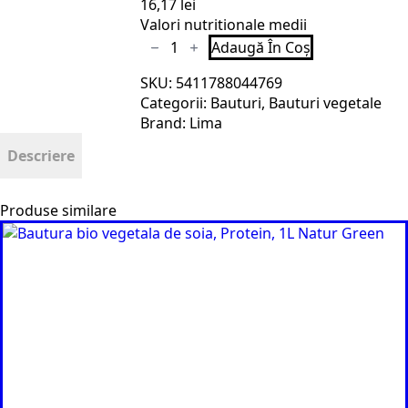
16,17
lei
Valori nutritionale medii
Cantitate
Adaugă În Coș
Bautura
vegetala
SKU:
5411788044769
de
orez
Categorii:
Bauturi
,
Bauturi vegetale
cu
Brand:
Lima
vanilie
bio
Descriere
1
l
Lima
Produse similare