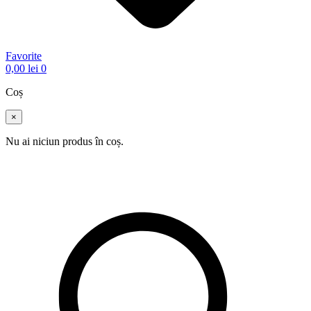
Favorite
0,00
lei
0
Coș
×
Nu ai niciun produs în coș.