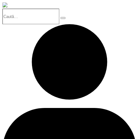
Caută…
Search