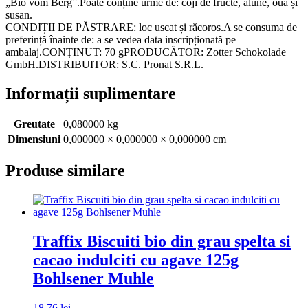
„Bio vom Berg”.Poate conține urme de: coji de fructe, alune, ouă și
susan.
CONDIȚII DE PĂSTRARE: loc uscat și răcoros.A se consuma de
preferință înainte de: a se vedea data inscripționată pe
ambalaj.CONȚINUT: 70 gPRODUCĂTOR: Zotter Schokolade
GmbH.DISTRIBUITOR: S.C. Pronat S.R.L.
Informații suplimentare
Greutate
0,080000 kg
Dimensiuni
0,000000 × 0,000000 × 0,000000 cm
Produse similare
Traffix Biscuiti bio din grau spelta si
cacao indulciti cu agave 125g
Bohlsener Muhle
18,76
lei