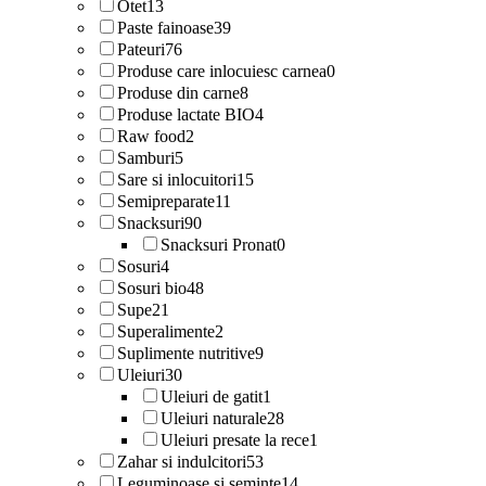
Otet
13
Paste fainoase
39
Pateuri
76
Produse care inlocuiesc carnea
0
Produse din carne
8
Produse lactate BIO
4
Raw food
2
Samburi
5
Sare si inlocuitori
15
Semipreparate
11
Snacksuri
90
Snacksuri Pronat
0
Sosuri
4
Sosuri bio
48
Supe
21
Superalimente
2
Suplimente nutritive
9
Uleiuri
30
Uleiuri de gatit
1
Uleiuri naturale
28
Uleiuri presate la rece
1
Zahar si indulcitori
53
Leguminoase si seminte
14