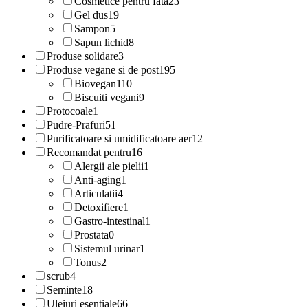
Cosmetice pentru fata
23
Gel dus
19
Sampon
5
Sapun lichid
8
Produse solidare
3
Produse vegane si de post
195
Biovegan
110
Biscuiti vegani
9
Protocoale
1
Pudre-Prafuri
51
Purificatoare si umidificatoare aer
12
Recomandat pentru
16
Alergii ale pielii
1
Anti-aging
1
Articulatii
4
Detoxifiere
1
Gastro-intestinal
1
Prostata
0
Sistemul urinar
1
Tonus
2
scrub
4
Seminte
18
Uleiuri esentiale
66