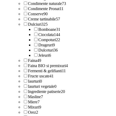
Condimente naturale
73
Condimente Pronat
11
Conserve
90
Creme tartinabile
57
Dulciuri
325
Bomboane
31
Ciocolata
144
Compoturi
22
Drageuri
9
Dulceturi
36
Jeleuri
6
Faina
49
Faina BIO si premixuri
4
Fermenti & gelifianti
11
Fructe uscate
41
Iaurturi
0
Iaurturi vegetale
0
Ingrediente patiserie
20
Masline
7
Miere
7
Mixuri
9
Orez
2