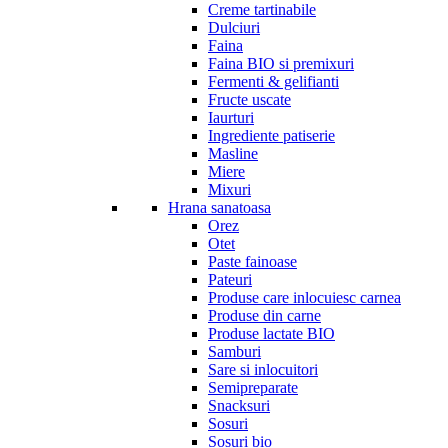
Creme tartinabile
Dulciuri
Faina
Faina BIO si premixuri
Fermenti & gelifianti
Fructe uscate
Iaurturi
Ingrediente patiserie
Masline
Miere
Mixuri
Hrana sanatoasa
Orez
Otet
Paste fainoase
Pateuri
Produse care inlocuiesc carnea
Produse din carne
Produse lactate BIO
Samburi
Sare si inlocuitori
Semipreparate
Snacksuri
Sosuri
Sosuri bio