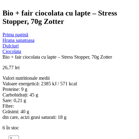
Bio + fair ciocolata cu lapte – Stress
Stopper, 70g Zotter
Prima pagină
Hrana sanatoasa
Dulciuri
Ciocolata
Bio + fair ciocolata cu lapte – Stress Stopper, 70g Zotter
26,77
lei
Valori nutritionale medii
Valoare energetică: 2385 kJ / 571 kcal
Proteine: 9 g
Carbohidrați: 45 g
Sare: 0,21 g
Fibre:
Grăsimi: 40 g
din care, acizi grasi saturati: 18 g
6 în stoc
Cantitate