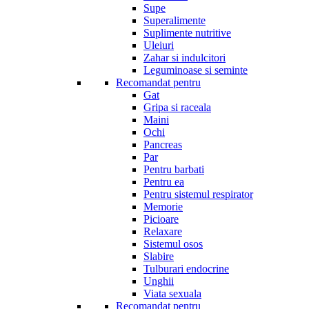
Supe
Superalimente
Suplimente nutritive
Uleiuri
Zahar si indulcitori
Leguminoase si seminte
Recomandat pentru
Gat
Gripa si raceala
Maini
Ochi
Pancreas
Par
Pentru barbati
Pentru ea
Pentru sistemul respirator
Memorie
Picioare
Relaxare
Sistemul osos
Slabire
Tulburari endocrine
Unghii
Viata sexuala
Recomandat pentru