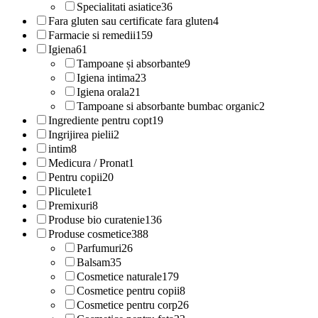
Specialitati asiatice
36
Fara gluten sau certificate fara gluten
4
Farmacie si remedii
159
Igiena
61
Tampoane și absorbante
9
Igiena intima
23
Igiena orala
21
Tampoane si absorbante bumbac organic
2
Ingrediente pentru copt
19
Ingrijirea pielii
2
intim
8
Medicura / Pronat
1
Pentru copii
20
Pliculete
1
Premixuri
8
Produse bio curatenie
136
Produse cosmetice
388
Parfumuri
26
Balsam
35
Cosmetice naturale
179
Cosmetice pentru copii
8
Cosmetice pentru corp
26