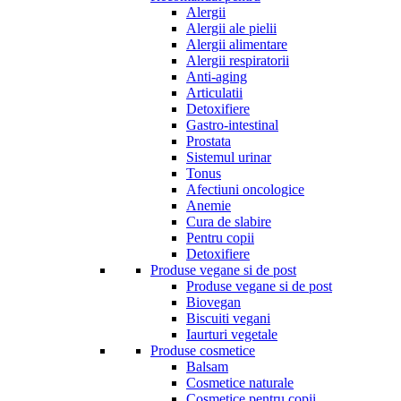
Alergii
Alergii ale pielii
Alergii alimentare
Alergii respiratorii
Anti-aging
Articulatii
Detoxifiere
Gastro-intestinal
Prostata
Sistemul urinar
Tonus
Afectiuni oncologice
Anemie
Cura de slabire
Pentru copii
Detoxifiere
Produse vegane si de post
Produse vegane si de post
Biovegan
Biscuiti vegani
Iaurturi vegetale
Produse cosmetice
Balsam
Cosmetice naturale
Cosmetice pentru copii