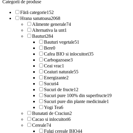
Categorii de produse
Fără categorie
152
Hrana sanatoasa
2068
Alimente generale
74
Alternativa la unt
1
Bauturi
284
Bauturi vegetale
51
Bere
0
Cafea BIO si inlocuitori
35
Carbogazoase
3
Ceai vrac
1
Ceaiuri naturale
55
Energizante
2
Sucuri
4
Sucuri de fructe
12
Sucuri pure 100% din superfructe
19
Sucuri pure din plante medicinale
1
Yogi Tea
6
Bunatati de Craciun
2
Cacao si inlocuitori
6
Cereale
74
Fulgi cereale BIO
44