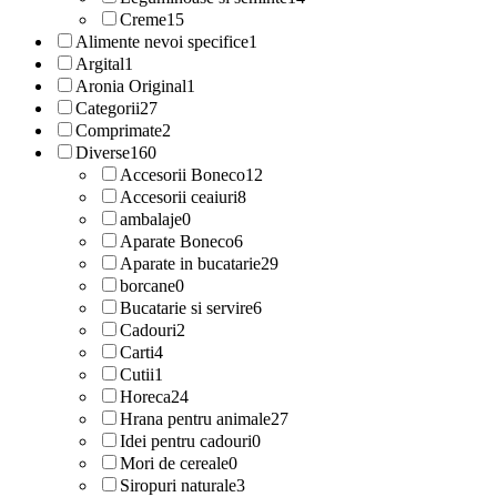
Creme
15
Alimente nevoi specifice
1
Argital
1
Aronia Original
1
Categorii
27
Comprimate
2
Diverse
160
Accesorii Boneco
12
Accesorii ceaiuri
8
ambalaje
0
Aparate Boneco
6
Aparate in bucatarie
29
borcane
0
Bucatarie si servire
6
Cadouri
2
Carti
4
Cutii
1
Horeca
24
Hrana pentru animale
27
Idei pentru cadouri
0
Mori de cereale
0
Siropuri naturale
3