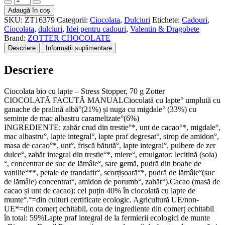
Bio
Adaugă în coș
+
SKU:
ZT16379
Categorii:
Ciocolata
,
Dulciuri
Etichete:
Cadouri
,
fair
Ciocolata
,
dulciuri
,
Idei pentru cadouri
,
Valentin & Dragobete
ciocolata
Brand:
ZOTTER CHOCOLATE
cu
Descriere
Informații suplimentare
lapte
-
Descriere
Stress
Stopper,
70g
Ciocolata bio cu lapte – Stress Stopper, 70 g Zotter
Zotter
CIOCOLATĂ FACUTĂ MANUALCiocolată cu lapte° umplută cu
ganache de pralină albă°(21%) și nuga cu migdale° (33%) cu
semințe de mac albastru caramelizate°(6%)
INGREDIENTE: zahăr crud din trestie°*, unt de cacao°*, migdale°,
mac albastru°, lapte integral°, lapte praf degresat°, sirop de amidon°,
masa de cacao°*, unt°, frișcă bătută°, lapte integral°, pulbere de zer
dulce°, zahăr integral din trestie°*, miere°, emulgator: lecitină (soia)
°, concentrat de suc de lămâie°, sare gemă, pudră din boabe de
vanilie°**, petale de trandafir°, scorțișoară°*, pudră de lămâie°(suc
de lămâie) concentrat°, amidon de porumb°, zahăr°).Cacao (masă de
cacao și unt de cacao): cel puțin 40% în ciocolată cu lapte de
munte°.°=din culturi certificate ecologic. Agricultură UE/non-
UE*=din comerț echitabil, cota de ingrediente din comerț echitabil
în total: 59%Lapte praf integral de la fermierii ecologici de munte