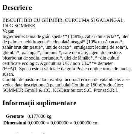
Descriere
BISCUITI BIO CU GHIMBIR, CURCUMA SI GALANGAL,
150G SOMMER
Vegan
Ingrediente: făină de grâu spelta**1 (48%), zahăr din sfeclă**, ulei
de palmier nehidrogenat*, ciocolată neagră* (10% masă cacao*,
zahăr brut din trestie*, unt de cacao*, emulgator: lecitină de soia*),
ghimbir*, galangal*, curcuma*, sare de mare, agent de creștere:
bicarbonat de sodiu, coriandru*, ulei de lămâie*. *=din culturi
certificate ecologic. Agricultură UE / non-UE.**= demeter
(69%)1=Spelta este o varietate de grâu.Poate conține urme de nuci și
susan.
Condiții de păstrare: loc uscat și răcoros.Termen de valabilitate: a se
vedea data inscripționată pe ambalaj.Conținut: 150 gProducător:
SOMMER GmbH & CO. KGDistribuitor: S.C. Pronat S.R.L.
Informații suplimentare
Greutate
0,177000 kg
Dimensiuni
0,000000 × 0,000000 × 0,000000 cm