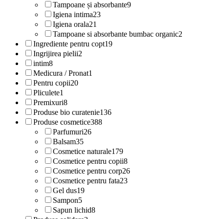
Tampoane și absorbante
9
Igiena intima
23
Igiena orala
21
Tampoane si absorbante bumbac organic
2
Ingrediente pentru copt
19
Ingrijirea pielii
2
intim
8
Medicura / Pronat
1
Pentru copii
20
Pliculete
1
Premixuri
8
Produse bio curatenie
136
Produse cosmetice
388
Parfumuri
26
Balsam
35
Cosmetice naturale
179
Cosmetice pentru copii
8
Cosmetice pentru corp
26
Cosmetice pentru fata
23
Gel dus
19
Sampon
5
Sapun lichid
8