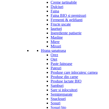
Creme tartinabile
Dulciuri
Faina
Faina BIO si premixuri
Fermenti & gelifianti
Fructe uscate
Iaurturi
Ingrediente patiserie
Masline
Miere
Mixuri
Hrana sanatoasa
Orez
Otet
Paste fainoase
Pateuri
Produse care inlocuiesc carnea
Produse din carne
Produse lactate BIO
Samburi
Sare si inlocuitori
Semipreparate
Snacksuri
Sosuri
Sosuri bio