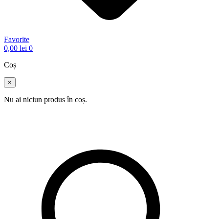
Favorite
0,00
lei
0
Coș
×
Nu ai niciun produs în coș.