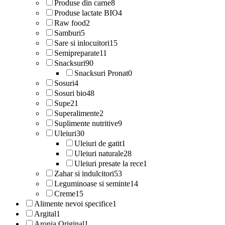
Produse din carne
8
Produse lactate BIO
4
Raw food
2
Samburi
5
Sare si inlocuitori
15
Semipreparate
11
Snacksuri
90
Snacksuri Pronat
0
Sosuri
4
Sosuri bio
48
Supe
21
Superalimente
2
Suplimente nutritive
9
Uleiuri
30
Uleiuri de gatit
1
Uleiuri naturale
28
Uleiuri presate la rece
1
Zahar si indulcitori
53
Leguminoase si seminte
14
Creme
15
Alimente nevoi specifice
1
Argital
1
Aronia Original
1