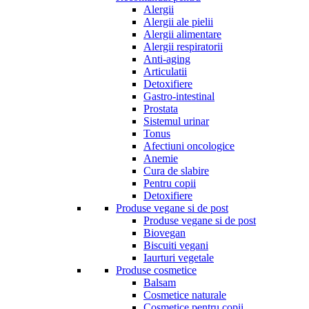
Alergii
Alergii ale pielii
Alergii alimentare
Alergii respiratorii
Anti-aging
Articulatii
Detoxifiere
Gastro-intestinal
Prostata
Sistemul urinar
Tonus
Afectiuni oncologice
Anemie
Cura de slabire
Pentru copii
Detoxifiere
Produse vegane si de post
Produse vegane si de post
Biovegan
Biscuiti vegani
Iaurturi vegetale
Produse cosmetice
Balsam
Cosmetice naturale
Cosmetice pentru copii