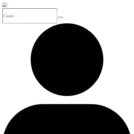
Caută…
Search