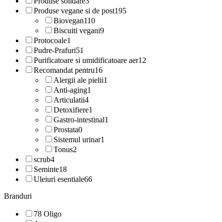
Produse solidare
3
Produse vegane si de post
195
Biovegan
110
Biscuiti vegani
9
Protocoale
1
Pudre-Prafuri
51
Purificatoare si umidificatoare aer
12
Recomandat pentru
16
Alergii ale pielii
1
Anti-aging
1
Articulatii
4
Detoxifiere
1
Gastro-intestinal
1
Prostata
0
Sistemul urinar
1
Tonus
2
scrub
4
Seminte
18
Uleiuri esentiale
66
Branduri
78 Oligo