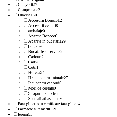
Categorii
27
Comprimate
2
Diverse
160
Accesorii Boneco
12
Accesorii ceaiuri
8
ambalaje
0
Aparate Boneco
6
Aparate in bucatarie
29
borcane
0
Bucatarie si servire
6
Cadouri
2
Carti
4
Cutii
1
Horeca
24
Hrana pentru animale
27
Idei pentru cadouri
0
Mori de cereale
0
Siropuri naturale
3
Specialitati asiatice
36
Fara gluten sau certificate fara gluten
4
Farmacie si remedii
159
Igiena
61