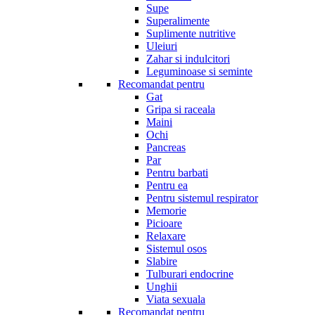
Supe
Superalimente
Suplimente nutritive
Uleiuri
Zahar si indulcitori
Leguminoase si seminte
Recomandat pentru
Gat
Gripa si raceala
Maini
Ochi
Pancreas
Par
Pentru barbati
Pentru ea
Pentru sistemul respirator
Memorie
Picioare
Relaxare
Sistemul osos
Slabire
Tulburari endocrine
Unghii
Viata sexuala
Recomandat pentru