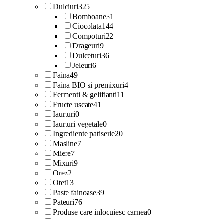
Dulciuri
325
Bomboane
31
Ciocolata
144
Compoturi
22
Drageuri
9
Dulceturi
36
Jeleuri
6
Faina
49
Faina BIO si premixuri
4
Fermenti & gelifianti
11
Fructe uscate
41
Iaurturi
0
Iaurturi vegetale
0
Ingrediente patiserie
20
Masline
7
Miere
7
Mixuri
9
Orez
2
Otet
13
Paste fainoase
39
Pateuri
76
Produse care inlocuiesc carnea
0