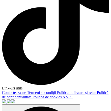
Link-uri utile
Contacteaza-ne
Termeni și condiții
Politica de livrare și retur
Politică
de confidențialitate
Politica de cookies
ANPC