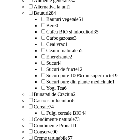
Alimente generale
74
Alternativa la unt
1
Bauturi
284
Bauturi vegetale
51
Bere
0
Cafea BIO si inlocuitori
35
Carbogazoase
3
Ceai vrac
1
Ceaiuri naturale
55
Energizante
2
Sucuri
4
Sucuri de fructe
12
Sucuri pure 100% din superfructe
19
Sucuri pure din plante medicinale
1
Yogi Tea
6
Bunatati de Craciun
2
Cacao si inlocuitori
6
Cereale
74
Fulgi cereale BIO
44
Condimente naturale
73
Condimente Pronat
11
Conserve
90
Creme tartinabile
57