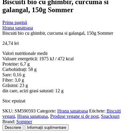
Biscuiti bio cu ghimbir, curcuma si
galangal, 150g Sommer
Prima pagină
Hrana sanatoasa
Biscuiti bio cu ghimbir, curcuma si galangal, 150g Sommer
24,74
lei
Valori nutritionale medii
Valoare energetică: 1975 kJ / 472 kcal
Proteine: 6,7 g
Carbohidrați: 58 g
Sare: 0,16 g
Fibre: 3,0 g
Grăsimi: 23 g
din care, acizi grasi saturati: 12 g
Stoc epuizat
SKU:
SM590593
Categorie:
Hrana sanatoasa
Etichete:
Biscuiti
vegani
,
Hrana sanatoasa
,
Produse vegane si de post
,
Snacksuri
Brand:
Sommer
Descriere
Informații suplimentare