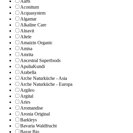
Aarts
Aconitum
Acquasystem
Algamar
Alkaline Care
Alnavit
Altele
Amaizin Organic
Amisa
Amrita
Ancestral Superfoods
ApuliaKundi
Arabella
Arche Naturküche - Asia
Arche Naturküche - Europa
Argileo
Argital
Aries
Aromandise
Aronia Original
Barkleys
Bavaria Waldfrucht
Bazar Bio