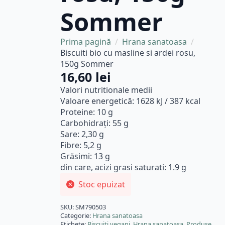
Sommer
Prima pagină
Hrana sanatoasa
Biscuiti bio cu masline si ardei rosu,
150g Sommer
16,60
lei
Valori nutritionale medii
Valoare energetică: 1628 kJ / 387 kcal
Proteine: 10 g
Carbohidrați: 55 g
Sare: 2,30 g
Fibre: 5,2 g
Grăsimi: 13 g
din care, acizi grasi saturati: 1.9 g
Stoc epuizat
SKU:
SM790503
Categorie:
Hrana sanatoasa
Etichete:
Biscuiti vegani
,
Hrana sanatoasa
,
Produse