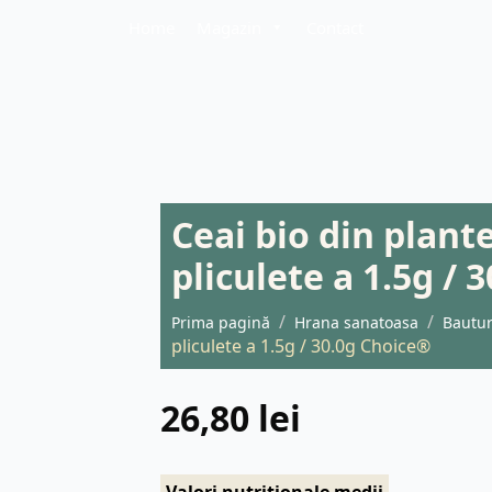
Home
Magazin
Contact
Ceai bio din plant
pliculete a 1.5g /
Prima pagină
Hrana sanatoasa
Bautur
pliculete a 1.5g / 30.0g Choice®
26,80
lei