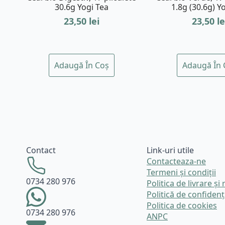
30.6g Yogi Tea
1.8g (30.6g) Y
23,50
lei
23,50
le
Adaugă În Coș
Adaugă În 
Contact
Link-uri utile
Contacteaza-ne
Termeni și condiții
0734 280 976
Politica de livrare și 
Politică de confidenț
Politica de cookies
0734 280 976
ANPC