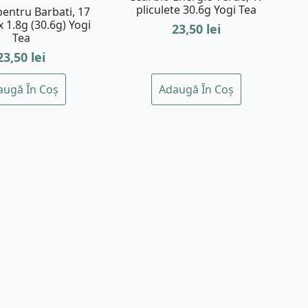
pliculete 30.6g Yogi Tea
pentru Barbati, 17
x 1.8g (30.6g) Yogi
23,50
lei
Tea
23,50
lei
augă În Coș
Adaugă În Coș