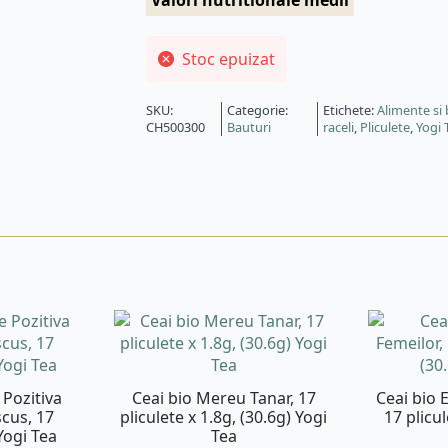
Valori nutritionale medii
Stoc epuizat
SKU:
Categorie:
Etichete:
Alimente si
CH500300
Bauturi
raceli
,
Pliculete
,
Yogi 
 Pozitiva
Ceai bio Mereu Tanar, 17
Ceai bio E
scus, 17
pliculete x 1.8g, (30.6g) Yogi
17 plicul
Yogi Tea
Tea