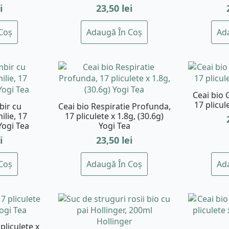
i
23,50
lei
Coș
Adaugă În Coș
Ad
Ceai bio 
17 plicul
bir cu
Ceai bio Respiratie Profunda,
ilie, 17
17 pliculete x 1.8g, (30.6g)
Yogi Tea
Yogi Tea
i
23,50
lei
Coș
Adaugă În Coș
Ad
pliculete x