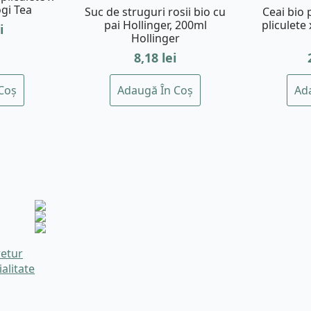
ogi Tea
Suc de struguri rosii bio cu
Ceai bio 
pai Hollinger, 200ml
pliculete 
i
Hollinger
8,18
lei
Coș
Adaugă În Coș
Ad
retur
ialitate