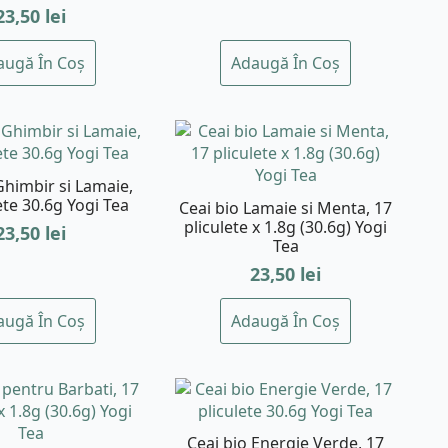
23,50
lei
augă În Coș
Adaugă În Coș
Ghimbir si Lamaie,
ete 30.6g Yogi Tea
Ceai bio Lamaie si Menta, 17
pliculete x 1.8g (30.6g) Yogi
23,50
lei
Tea
23,50
lei
augă În Coș
Adaugă În Coș
Ceai bio Energie Verde, 17