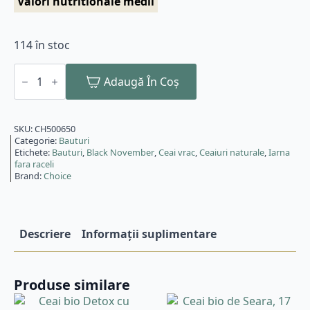
Valori nutritionale medii
114 în stoc
Cantitate
Ceai
Adaugă În Coș
negru
bio
Darjeeling,
75g
SKU:
CH500650
Choice®
Categorie:
Bauturi
Etichete:
Bauturi
,
Black November
,
Ceai vrac
,
Ceaiuri naturale
,
Iarna
fara raceli
Brand:
Choice
Descriere
Informații suplimentare
Produse similare