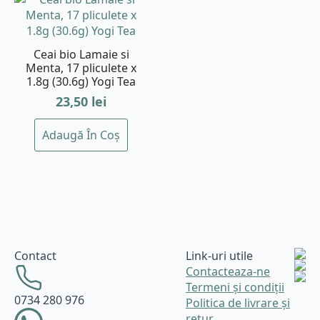
Ceai bio Lamaie si
Menta, 17 pliculete x
1.8g (30.6g) Yogi Tea
23,50
lei
Adaugă În Coș
Contact
Link-uri utile
Contacteaza-ne
Termeni și condiții
0734 280 976
Politica de livrare și
retur