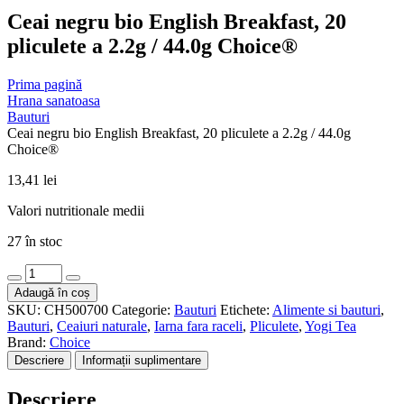
Ceai negru bio English Breakfast, 20
pliculete a 2.2g / 44.0g Choice®
Prima pagină
Hrana sanatoasa
Bauturi
Ceai negru bio English Breakfast, 20 pliculete a 2.2g / 44.0g
Choice®
13,41
lei
Valori nutritionale medii
27 în stoc
Cantitate
Ceai
Adaugă în coș
negru
SKU:
CH500700
Categorie:
Bauturi
Etichete:
Alimente si bauturi
,
bio
Bauturi
,
Ceaiuri naturale
,
Iarna fara raceli
,
Pliculete
,
Yogi Tea
English
Brand:
Choice
Breakfast,
Descriere
Informații suplimentare
20
pliculete
Descriere
a