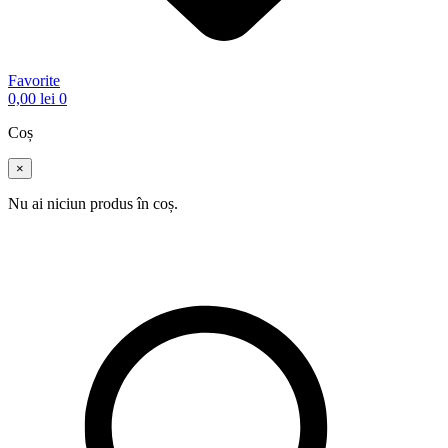
Favorite
0,00
lei
0
Coș
×
Nu ai niciun produs în coș.