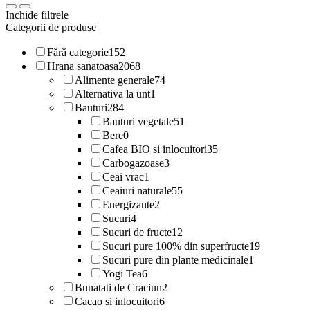
Inchide filtrele
Categorii de produse
Fără categorie
152
Hrana sanatoasa
2068
Alimente generale
74
Alternativa la unt
1
Bauturi
284
Bauturi vegetale
51
Bere
0
Cafea BIO si inlocuitori
35
Carbogazoase
3
Ceai vrac
1
Ceaiuri naturale
55
Energizante
2
Sucuri
4
Sucuri de fructe
12
Sucuri pure 100% din superfructe
19
Sucuri pure din plante medicinale
1
Yogi Tea
6
Bunatati de Craciun
2
Cacao si inlocuitori
6