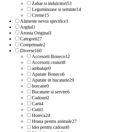
Zahar si indulcitori
53
Leguminoase si seminte
14
Creme
15
Alimente nevoi specifice
1
Argital
1
Aronia Original
1
Categorii
27
Comprimate
2
Diverse
160
Accesorii Boneco
12
Accesorii ceaiuri
8
ambalaje
0
Aparate Boneco
6
Aparate in bucatarie
29
borcane
0
Bucatarie si servire
6
Cadouri
2
Carti
4
Cutii
1
Horeca
24
Hrana pentru animale
27
Idei pentru cadouri
0