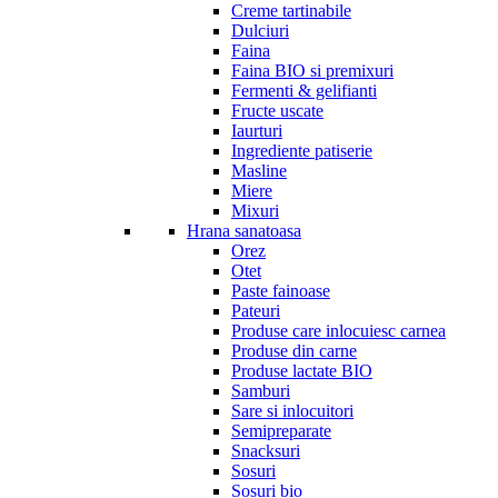
Creme tartinabile
Dulciuri
Faina
Faina BIO si premixuri
Fermenti & gelifianti
Fructe uscate
Iaurturi
Ingrediente patiserie
Masline
Miere
Mixuri
Hrana sanatoasa
Orez
Otet
Paste fainoase
Pateuri
Produse care inlocuiesc carnea
Produse din carne
Produse lactate BIO
Samburi
Sare si inlocuitori
Semipreparate
Snacksuri
Sosuri
Sosuri bio