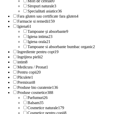
Mori de cereale
0
Siropuri naturale
3
Specialitati asiatice
36
Fara gluten sau certificate fara gluten
4
Farmacie si remedii
159
Igiena
61
Tampoane și absorbante
9
Igiena intima
23
Igiena orala
21
Tampoane si absorbante bumbac organic
2
Ingrediente pentru copt
19
Ingrijirea pielii
2
intim
8
Medicura / Pronat
1
Pentru copii
20
Pliculete
1
Premixuri
8
Produse bio curatenie
136
Produse cosmetice
388
Parfumuri
26
Balsam
35
Cosmetice naturale
179
Cosmetice pentru copii
8