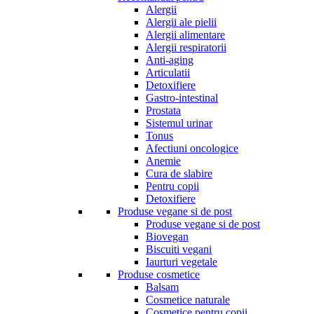
Alergii
Alergii ale pielii
Alergii alimentare
Alergii respiratorii
Anti-aging
Articulatii
Detoxifiere
Gastro-intestinal
Prostata
Sistemul urinar
Tonus
Afectiuni oncologice
Anemie
Cura de slabire
Pentru copii
Detoxifiere
Produse vegane si de post
Produse vegane si de post
Biovegan
Biscuiti vegani
Iaurturi vegetale
Produse cosmetice
Balsam
Cosmetice naturale
Cosmetice pentru copii