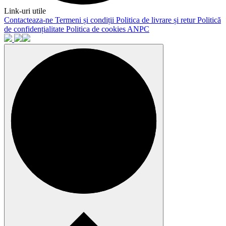
Link-uri utile
Contacteaza-ne
Termeni și condiții
Politica de livrare și retur
Politică
de confidențialitate
Politica de cookies
ANPC