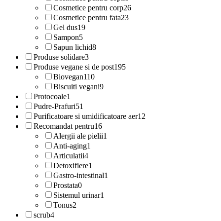
Cosmetice pentru corp
26
Cosmetice pentru fata
23
Gel dus
19
Sampon
5
Sapun lichid
8
Produse solidare
3
Produse vegane si de post
195
Biovegan
110
Biscuiti vegani
9
Protocoale
1
Pudre-Prafuri
51
Purificatoare si umidificatoare aer
12
Recomandat pentru
16
Alergii ale pielii
1
Anti-aging
1
Articulatii
4
Detoxifiere
1
Gastro-intestinal
1
Prostata
0
Sistemul urinar
1
Tonus
2
scrub
4