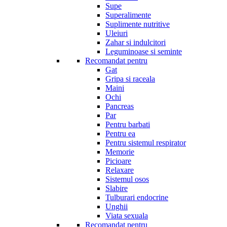
Supe
Superalimente
Suplimente nutritive
Uleiuri
Zahar si indulcitori
Leguminoase si seminte
Recomandat pentru
Gat
Gripa si raceala
Maini
Ochi
Pancreas
Par
Pentru barbati
Pentru ea
Pentru sistemul respirator
Memorie
Picioare
Relaxare
Sistemul osos
Slabire
Tulburari endocrine
Unghii
Viata sexuala
Recomandat pentru