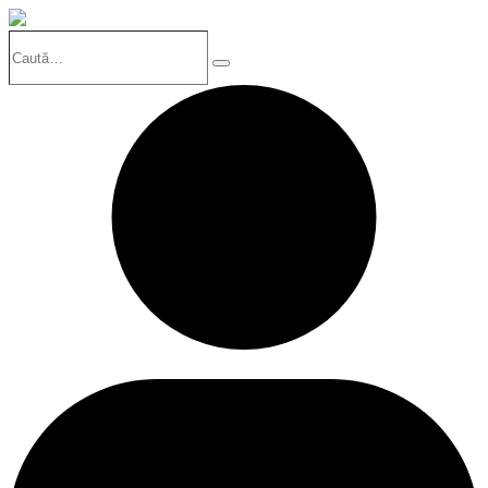
Caută…
Search