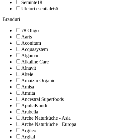
Seminte
18
Uleiuri esentiale
66
Branduri
78 Oligo
Aarts
Aconitum
Acquasystem
Algamar
Alkaline Care
Alnavit
Altele
Amaizin Organic
Amisa
Amrita
Ancestral Superfoods
ApuliaKundi
Arabella
Arche Naturküche - Asia
Arche Naturküche - Europa
Argileo
Argital