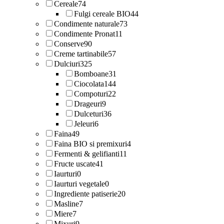
Cereale
74
Fulgi cereale BIO
44
Condimente naturale
73
Condimente Pronat
11
Conserve
90
Creme tartinabile
57
Dulciuri
325
Bomboane
31
Ciocolata
144
Compoturi
22
Drageuri
9
Dulceturi
36
Jeleuri
6
Faina
49
Faina BIO si premixuri
4
Fermenti & gelifianti
11
Fructe uscate
41
Iaurturi
0
Iaurturi vegetale
0
Ingrediente patiserie
20
Masline
7
Miere
7
Mixuri
9