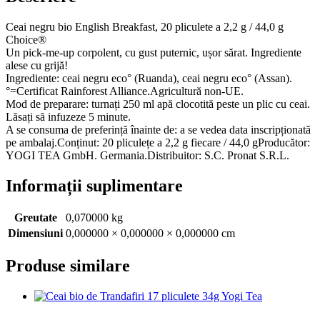
2.2g
/
Ceai negru bio English Breakfast, 20 pliculete a 2,2 g / 44,0 g
44.0g
Choice®
Choice®
Un pick-me-up corpolent, cu gust puternic, ușor sărat. Ingrediente
alese cu grijă!
Ingrediente: ceai negru eco° (Ruanda), ceai negru eco° (Assan).
°=Certificat Rainforest Alliance.Agricultură non-UE.
Mod de preparare: turnați 250 ml apă clocotită peste un plic cu ceai.
Lăsați să infuzeze 5 minute.
A se consuma de preferință înainte de: a se vedea data inscripționată
pe ambalaj.Conținut: 20 pliculețe a 2,2 g fiecare / 44,0 gProducător:
YOGI TEA GmbH. Germania.Distribuitor: S.C. Pronat S.R.L.
Informații suplimentare
Greutate
0,070000 kg
Dimensiuni
0,000000 × 0,000000 × 0,000000 cm
Produse similare