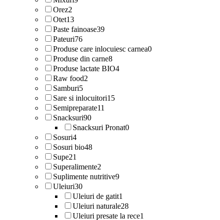
Orez
2
Otet
13
Paste fainoase
39
Pateuri
76
Produse care inlocuiesc carnea
0
Produse din carne
8
Produse lactate BIO
4
Raw food
2
Samburi
5
Sare si inlocuitori
15
Semipreparate
11
Snacksuri
90
Snacksuri Pronat
0
Sosuri
4
Sosuri bio
48
Supe
21
Superalimente
2
Suplimente nutritive
9
Uleiuri
30
Uleiuri de gatit
1
Uleiuri naturale
28
Uleiuri presate la rece
1