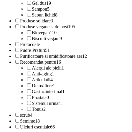
Gel dus
19
Sampon
5
Sapun lichid
8
Produse solidare
3
Produse vegane si de post
195
Biovegan
110
Biscuiti vegani
9
Protocoale
1
Pudre-Prafuri
51
Purificatoare si umidificatoare aer
12
Recomandat pentru
16
Alergii ale pielii
1
Anti-aging
1
Articulatii
4
Detoxifiere
1
Gastro-intestinal
1
Prostata
0
Sistemul urinar
1
Tonus
2
scrub
4
Seminte
18
Uleiuri esentiale
66