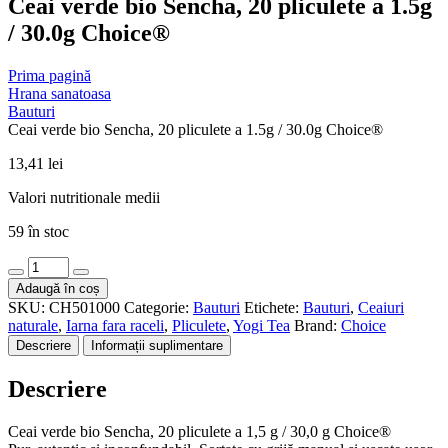
Ceai verde bio Sencha, 20 pliculete a 1.5g
/ 30.0g Choice®
Prima pagină
Hrana sanatoasa
Bauturi
Ceai verde bio Sencha, 20 pliculete a 1.5g / 30.0g Choice®
13,41
lei
Valori nutritionale medii
59 în stoc
Cantitate
Ceai
Adaugă în coș
verde
SKU:
CH501000
Categorie:
Bauturi
Etichete:
Bauturi
,
Ceaiuri
bio
naturale
,
Iarna fara raceli
,
Pliculete
,
Yogi Tea
Brand:
Choice
Sencha,
Descriere
Informații suplimentare
20
pliculete
Descriere
a
1.5g
/
Ceai verde bio Sencha, 20 pliculete a 1,5 g / 30,0 g Choice®
30.0g