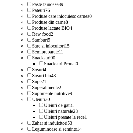
Paste fainoase
39
Pateuri
76
Produse care inlocuiesc carnea
0
Produse din carne
8
Produse lactate BIO
4
Raw food
2
Samburi
5
Sare si inlocuitori
15
Semipreparate
11
Snacksuri
90
Snacksuri Pronat
0
Sosuri
4
Sosuri bio
48
Supe
21
Superalimente
2
Suplimente nutritive
9
Uleiuri
30
Uleiuri de gatit
1
Uleiuri naturale
28
Uleiuri presate la rece
1
Zahar si indulcitori
53
Leguminoase si seminte
14