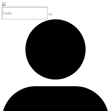
Caută…
Search