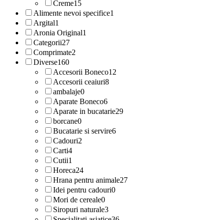
Creme
15
Alimente nevoi specifice
1
Argital
1
Aronia Original
1
Categorii
27
Comprimate
2
Diverse
160
Accesorii Boneco
12
Accesorii ceaiuri
8
ambalaje
0
Aparate Boneco
6
Aparate in bucatarie
29
borcane
0
Bucatarie si servire
6
Cadouri
2
Carti
4
Cutii
1
Horeca
24
Hrana pentru animale
27
Idei pentru cadouri
0
Mori de cereale
0
Siropuri naturale
3
Specialitati asiatice
36