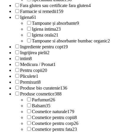
Fara gluten sau certificate fara gluten
4
Farmacie si remedii
159
Igiena
61
Tampoane și absorbante
9
Igiena intima
23
Igiena orala
21
Tampoane si absorbante bumbac organic
2
Ingrediente pentru copt
19
Ingrijirea pielii
2
intim
8
Medicura / Pronat
1
Pentru copii
20
Pliculete
1
Premixuri
8
Produse bio curatenie
136
Produse cosmetice
388
Parfumuri
26
Balsam
35
Cosmetice naturale
179
Cosmetice pentru copii
8
Cosmetice pentru corp
26
Cosmetice pentru fata
23