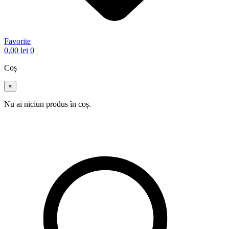
Favorite
0,00
lei
0
Coș
×
Nu ai niciun produs în coș.