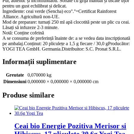
Pur, autentic și inconfundabil. Sortate cu grijă manual și uscate ușor
Choice®
pentru un gust echilibrat și delicat.
Ingrediente: ceai verde (Sencha) eco°.°=Certificat Rainforest
Alliance. Agricultură non-UE.
Mod de preparare: turnați 250 ml apă clocotită peste un plic cu ceai.
Lăsați să infuzeze 2-3 minute.
Notă: Conține cofeină
A se consuma de preferință înainte de: a se vedea data inscripționată
pe ambalaj.Conținut: 20 pliculețe a 1,5 g fiecare / 30,0 gProducător:
YOGI TEA GmbH. Germania.Distribuitor: S.C. Pronat S.R.L.
Informații suplimentare
Greutate
0,070000 kg
Dimensiuni
0,000000 × 0,000000 × 0,000000 cm
Produse similare
Ceai bio Energie Pozitiva Merisor si