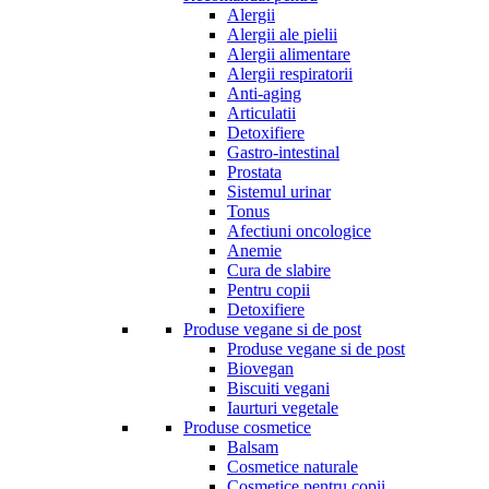
Alergii
Alergii ale pielii
Alergii alimentare
Alergii respiratorii
Anti-aging
Articulatii
Detoxifiere
Gastro-intestinal
Prostata
Sistemul urinar
Tonus
Afectiuni oncologice
Anemie
Cura de slabire
Pentru copii
Detoxifiere
Produse vegane si de post
Produse vegane si de post
Biovegan
Biscuiti vegani
Iaurturi vegetale
Produse cosmetice
Balsam
Cosmetice naturale
Cosmetice pentru copii