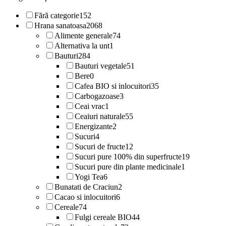
Fără categorie
152
Hrana sanatoasa
2068
Alimente generale
74
Alternativa la unt
1
Bauturi
284
Bauturi vegetale
51
Bere
0
Cafea BIO si inlocuitori
35
Carbogazoase
3
Ceai vrac
1
Ceaiuri naturale
55
Energizante
2
Sucuri
4
Sucuri de fructe
12
Sucuri pure 100% din superfructe
19
Sucuri pure din plante medicinale
1
Yogi Tea
6
Bunatati de Craciun
2
Cacao si inlocuitori
6
Cereale
74
Fulgi cereale BIO
44