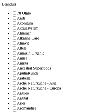
Branduri
78 Oligo
Aarts
Aconitum
Acquasystem
Algamar
Alkaline Care
Alnavit
Altele
Amaizin Organic
Amisa
Amrita
Ancestral Superfoods
ApuliaKundi
Arabella
Arche Naturküche - Asia
Arche Naturküche - Europa
Argileo
Argital
Aries
Aromandise