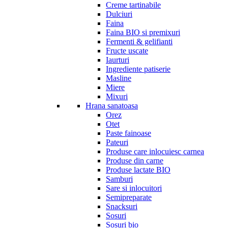
Creme tartinabile
Dulciuri
Faina
Faina BIO si premixuri
Fermenti & gelifianti
Fructe uscate
Iaurturi
Ingrediente patiserie
Masline
Miere
Mixuri
Hrana sanatoasa
Orez
Otet
Paste fainoase
Pateuri
Produse care inlocuiesc carnea
Produse din carne
Produse lactate BIO
Samburi
Sare si inlocuitori
Semipreparate
Snacksuri
Sosuri
Sosuri bio