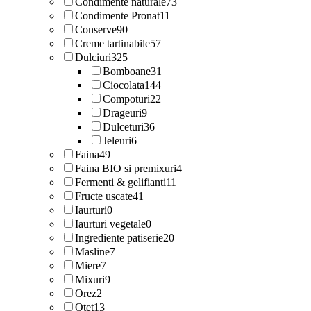
Condimente naturale
73
Condimente Pronat
11
Conserve
90
Creme tartinabile
57
Dulciuri
325
Bomboane
31
Ciocolata
144
Compoturi
22
Drageuri
9
Dulceturi
36
Jeleuri
6
Faina
49
Faina BIO si premixuri
4
Fermenti & gelifianti
11
Fructe uscate
41
Iaurturi
0
Iaurturi vegetale
0
Ingrediente patiserie
20
Masline
7
Miere
7
Mixuri
9
Orez
2
Otet
13