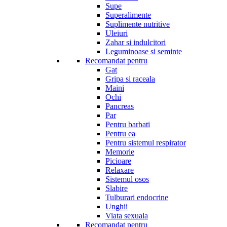
Supe
Superalimente
Suplimente nutritive
Uleiuri
Zahar si indulcitori
Leguminoase si seminte
Recomandat pentru
Gat
Gripa si raceala
Maini
Ochi
Pancreas
Par
Pentru barbati
Pentru ea
Pentru sistemul respirator
Memorie
Picioare
Relaxare
Sistemul osos
Slabire
Tulburari endocrine
Unghii
Viata sexuala
Recomandat pentru