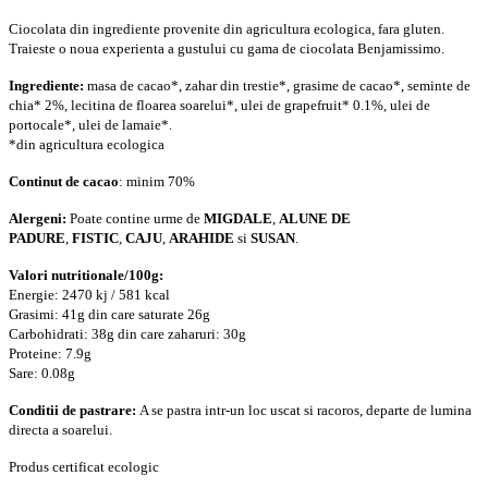
Ciocolata din ingrediente provenite din agricultura ecologica, fara gluten.
Traieste o noua experienta a gustului cu gama de ciocolata Benjamissimo.
Ingrediente:
masa de cacao*, zahar din trestie*, grasime de cacao*, seminte de
chia* 2%, lecitina de floarea soarelui*, ulei de grapefruit* 0.1%, ulei de
portocale*, ulei de lamaie*.
*din agricultura ecologica
Continut de cacao
: minim 70%
Alergeni:
Poate contine urme de
MIGDALE
,
ALUNE DE
PADURE
,
FISTIC
,
CAJU
,
ARAHIDE
si
SUSAN
.
Valori nutritionale/100g:
Energie: 2470 kj / 581 kcal
Grasimi: 41g din care saturate 26g
Carbohidrati: 38g din care zaharuri: 30g
Proteine: 7.9g
Sare: 0.08g
Conditii de pastrare:
A se pastra intr-un loc uscat si racoros, departe de lumina
directa a soarelui.
Produs certificat ecologic