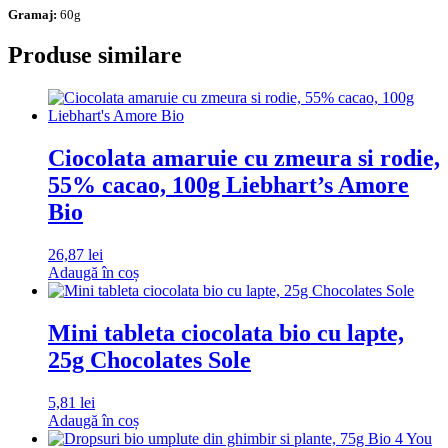
Gramaj:
60g
Produse similare
Ciocolata amaruie cu zmeura si rodie,
55% cacao, 100g Liebhart’s Amore
Bio
26,87
lei
Adaugă în coș
Mini tableta ciocolata bio cu lapte,
25g Chocolates Sole
5,81
lei
Adaugă în coș