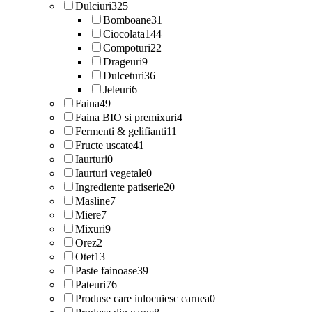
Dulciuri
325
Bomboane
31
Ciocolata
144
Compoturi
22
Drageuri
9
Dulceturi
36
Jeleuri
6
Faina
49
Faina BIO si premixuri
4
Fermenti & gelifianti
11
Fructe uscate
41
Iaurturi
0
Iaurturi vegetale
0
Ingrediente patiserie
20
Masline
7
Miere
7
Mixuri
9
Orez
2
Otet
13
Paste fainoase
39
Pateuri
76
Produse care inlocuiesc carnea
0