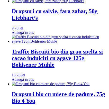
Dropsuri cu salvie, fara zahar, 50g
Liebhart’s
9,70
lei
Adaugă în coș
Traffix Biscuiti bio din grau spelta si
cacao indulciti cu agave 125g
Bohlsener Muhle
18,76
lei
Adaugă în coș
Dropsuri bio cu miere de padure, 75g
Bio 4 You