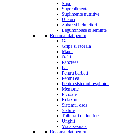
Supe
Superalimente
Suplimente nutritive
Uleiuri
Zahar si indulcitori
Leguminoase si seminte
Recomandat pentru
Gat
Gripa si raceala
Maini
Ochi
Pancreas
Par
Pentru barbati
Pentru ea
Pentru sistemul respirator
Memorie
Picioare
Relaxare
Sistemul osos
Slabire
Tulburari endocrine
Unghii
Viata sexuala
Recomandat pentru