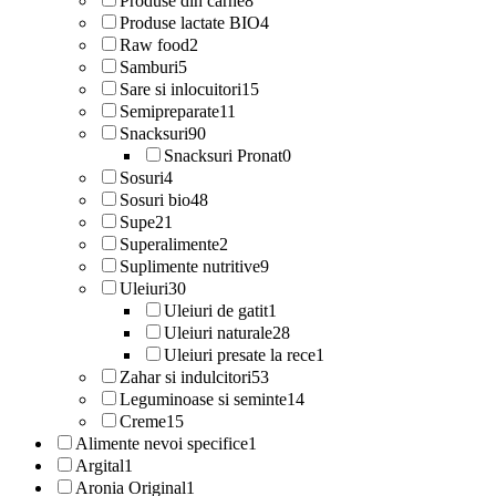
Produse din carne
8
Produse lactate BIO
4
Raw food
2
Samburi
5
Sare si inlocuitori
15
Semipreparate
11
Snacksuri
90
Snacksuri Pronat
0
Sosuri
4
Sosuri bio
48
Supe
21
Superalimente
2
Suplimente nutritive
9
Uleiuri
30
Uleiuri de gatit
1
Uleiuri naturale
28
Uleiuri presate la rece
1
Zahar si indulcitori
53
Leguminoase si seminte
14
Creme
15
Alimente nevoi specifice
1
Argital
1
Aronia Original
1