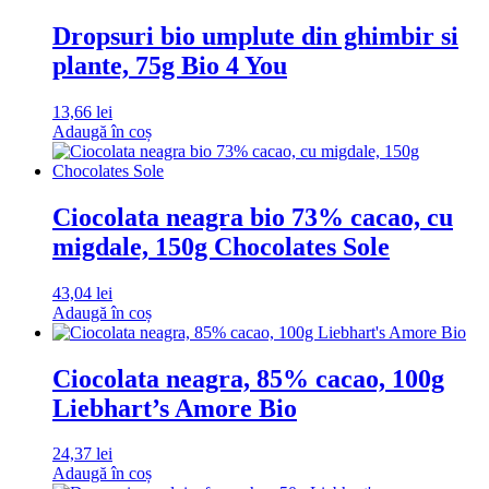
Dropsuri bio umplute din ghimbir si
plante, 75g Bio 4 You
13,66
lei
Adaugă în coș
Ciocolata neagra bio 73% cacao, cu
migdale, 150g Chocolates Sole
43,04
lei
Adaugă în coș
Ciocolata neagra, 85% cacao, 100g
Liebhart’s Amore Bio
24,37
lei
Adaugă în coș