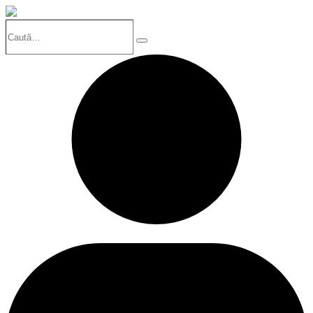
Caută…
Search