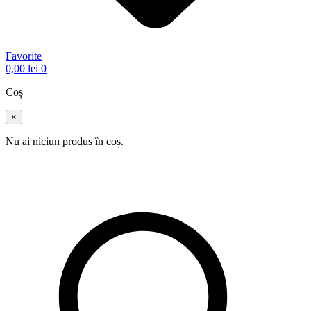
Favorite
0,00
lei
0
Coș
×
Nu ai niciun produs în coș.