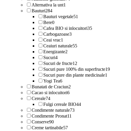
Alternativa la unt
1
Bauturi
284
Bauturi vegetale
51
Bere
0
Cafea BIO si inlocuitori
35
Carbogazoase
3
Ceai vrac
1
Ceaiuri naturale
55
Energizante
2
Sucuri
4
Sucuri de fructe
12
Sucuri pure 100% din superfructe
19
Sucuri pure din plante medicinale
1
Yogi Tea
6
Bunatati de Craciun
2
Cacao si inlocuitori
6
Cereale
74
Fulgi cereale BIO
44
Condimente naturale
73
Condimente Pronat
11
Conserve
90
Creme tartinabile
57