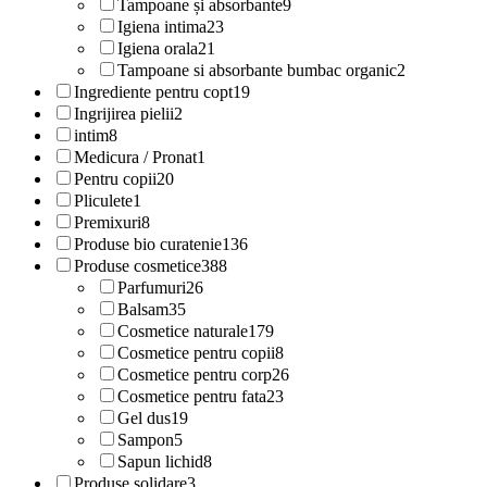
Tampoane și absorbante
9
Igiena intima
23
Igiena orala
21
Tampoane si absorbante bumbac organic
2
Ingrediente pentru copt
19
Ingrijirea pielii
2
intim
8
Medicura / Pronat
1
Pentru copii
20
Pliculete
1
Premixuri
8
Produse bio curatenie
136
Produse cosmetice
388
Parfumuri
26
Balsam
35
Cosmetice naturale
179
Cosmetice pentru copii
8
Cosmetice pentru corp
26
Cosmetice pentru fata
23
Gel dus
19
Sampon
5
Sapun lichid
8
Produse solidare
3