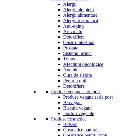
Alergii
Alergii ale pielii
Alergii alimentare
Alergii respiratorii
Anti-aging
Articulatii
Detoxifiere
Gastro-intestinal
Prostata
Sistemul urinar
Tonus
Afectiuni oncologice
Anemie
Cura de slabire
Pentru copii
Detoxifiere
Produse vegane si de post
Produse vegane si de post
Biovegan
Biscuiti vegani
Iaurturi vegetale
Produse cosmetice
Balsam
Cosmetice naturale
Cosmetice pentru copii