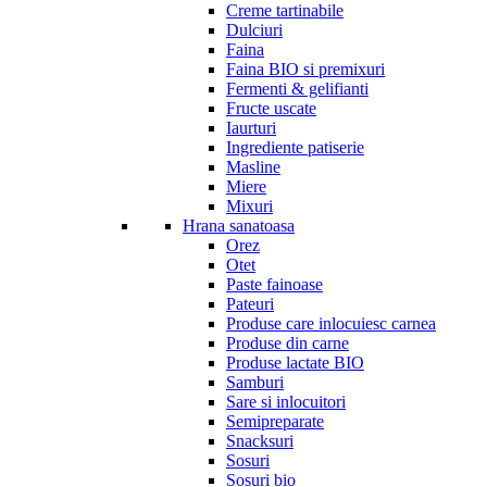
Creme tartinabile
Dulciuri
Faina
Faina BIO si premixuri
Fermenti & gelifianti
Fructe uscate
Iaurturi
Ingrediente patiserie
Masline
Miere
Mixuri
Hrana sanatoasa
Orez
Otet
Paste fainoase
Pateuri
Produse care inlocuiesc carnea
Produse din carne
Produse lactate BIO
Samburi
Sare si inlocuitori
Semipreparate
Snacksuri
Sosuri
Sosuri bio