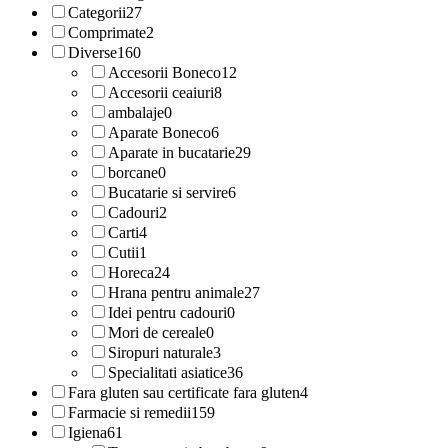
Categorii
27
Comprimate
2
Diverse
160
Accesorii Boneco
12
Accesorii ceaiuri
8
ambalaje
0
Aparate Boneco
6
Aparate in bucatarie
29
borcane
0
Bucatarie si servire
6
Cadouri
2
Carti
4
Cutii
1
Horeca
24
Hrana pentru animale
27
Idei pentru cadouri
0
Mori de cereale
0
Siropuri naturale
3
Specialitati asiatice
36
Fara gluten sau certificate fara gluten
4
Farmacie si remedii
159
Igiena
61