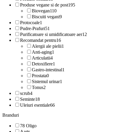
Produse vegane si de post
195
Biovegan
110
Biscuiti vegani
9
Protocoale
1
Pudre-Prafuri
51
Purificatoare si umidificatoare aer
12
Recomandat pentru
16
Alergii ale pielii
1
Anti-aging
1
Articulatii
4
Detoxifiere
1
Gastro-intestinal
1
Prostata
0
Sistemul urinar
1
Tonus
2
scrub
4
Seminte
18
Uleiuri esentiale
66
Branduri
78 Oligo
Aarts