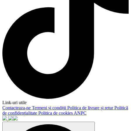
Link-uri utile
Contacteaza-ne
Termeni și condiții
Politica de livrare și retur
Politică
de confidențialitate
Politica de cookies
ANPC