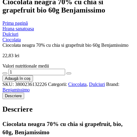
Ciocolata neagra 70% cu chia si
grapefruit bio 60g Benjamissimo
Prima pagină
Hrana sanatoasa
Dulciuri
Ciocolata
Ciocolata neagra 70% cu chia si grapefruit bio 60g Benjamissimo
22,83
lei
Valori nutritionale medii
Cantitate
Ciocolata
Adaugă în coș
neagra
SKU:
3800236132226
Categorii:
Ciocolata
,
Dulciuri
Brand:
70%
Benjamissimo
cu
Descriere
chia
si
Descriere
grapefruit
bio
60g
Ciocolata neagra 70% cu chia si grapefruit, bio,
Benjamissimo
60g, Benjamissimo