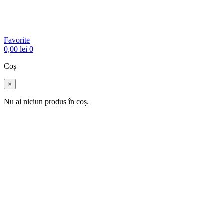
Favorite
0,00
lei
0
Coș
×
Nu ai niciun produs în coș.