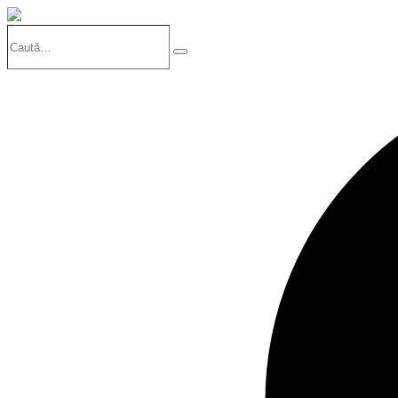
Caută…
Search