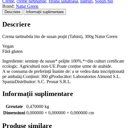
Creme
,
creme tartinabile
,
Hrana sanatoasa
,
pateuri
,
Sosuri bio
de
Brand:
Natur Green
susan
Descriere
Informații suplimentare
prajit
(Tahini),
Descriere
300g
Natur
Green
Crema tartinabila bio de susan prajit (Tahini), 300g Natur Green
Vegan
Fără gluten
Ingrediente: semințe de susan* prăjite 100%.*=din culturi certificate
ecologic. Agricultură non-UE.Poate conține urme de arahide.
A se consuma de preferință înainte de: a se vedea data inscripționată
pe ambalaj.Conținut: 300 gProducător: Laboratorios Almond S.L.
SpaniaDistribuitor: S.C. Pronat S.R.L.
Informații suplimentare
Greutate
0,470000 kg
Dimensiuni
0,000000 × 0,000000 × 0,000000 cm
Produse similare