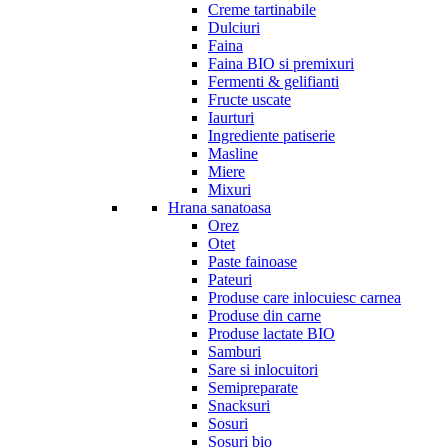
Creme tartinabile
Dulciuri
Faina
Faina BIO si premixuri
Fermenti & gelifianti
Fructe uscate
Iaurturi
Ingrediente patiserie
Masline
Miere
Mixuri
Hrana sanatoasa
Orez
Otet
Paste fainoase
Pateuri
Produse care inlocuiesc carnea
Produse din carne
Produse lactate BIO
Samburi
Sare si inlocuitori
Semipreparate
Snacksuri
Sosuri
Sosuri bio