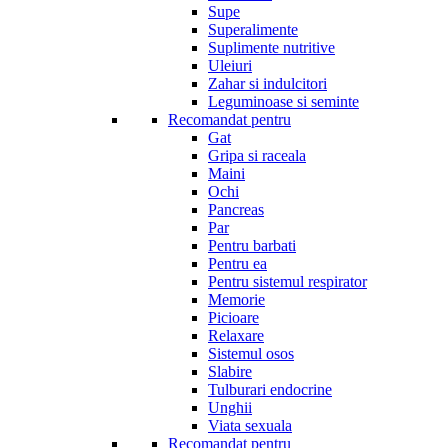
Supe
Superalimente
Suplimente nutritive
Uleiuri
Zahar si indulcitori
Leguminoase si seminte
Recomandat pentru
Gat
Gripa si raceala
Maini
Ochi
Pancreas
Par
Pentru barbati
Pentru ea
Pentru sistemul respirator
Memorie
Picioare
Relaxare
Sistemul osos
Slabire
Tulburari endocrine
Unghii
Viata sexuala
Recomandat pentru