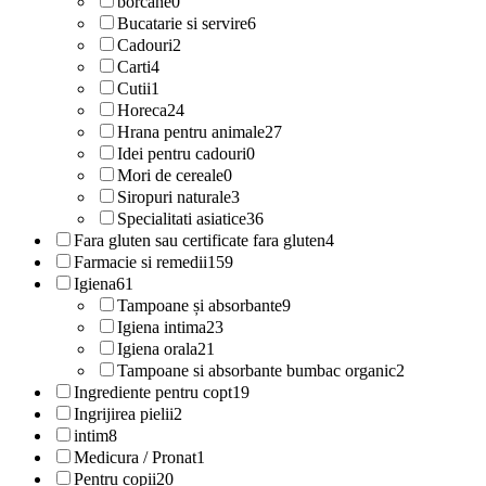
borcane
0
Bucatarie si servire
6
Cadouri
2
Carti
4
Cutii
1
Horeca
24
Hrana pentru animale
27
Idei pentru cadouri
0
Mori de cereale
0
Siropuri naturale
3
Specialitati asiatice
36
Fara gluten sau certificate fara gluten
4
Farmacie si remedii
159
Igiena
61
Tampoane și absorbante
9
Igiena intima
23
Igiena orala
21
Tampoane si absorbante bumbac organic
2
Ingrediente pentru copt
19
Ingrijirea pielii
2
intim
8
Medicura / Pronat
1
Pentru copii
20