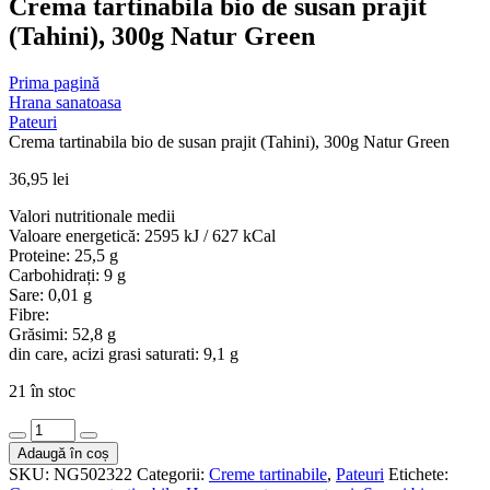
Crema tartinabila bio de susan prajit
(Tahini), 300g Natur Green
Prima pagină
Hrana sanatoasa
Pateuri
Crema tartinabila bio de susan prajit (Tahini), 300g Natur Green
36,95
lei
Valori nutritionale medii
Valoare energetică: 2595 kJ / 627 kCal
Proteine: 25,5 g
Carbohidrați: 9 g
Sare: 0,01 g
Fibre:
Grăsimi: 52,8 g
din care, acizi grasi saturati: 9,1 g
21 în stoc
Cantitate
Crema
Adaugă în coș
tartinabila
SKU:
NG502322
Categorii:
Creme tartinabile
,
Pateuri
Etichete:
bio