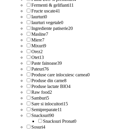
Fermenti & gelifianti
11
Fructe uscate
41
Iaurturi
0
Iaurturi vegetale
0
Ingrediente patiserie
20
Masline
7
Miere
7
Mixuri
9
Orez
2
Otet
13
Paste fainoase
39
Pateuri
76
Produse care inlocuiesc carnea
0
Produse din carne
8
Produse lactate BIO
4
Raw food
2
Samburi
5
Sare si inlocuitori
15
Semipreparate
11
Snacksuri
90
Snacksuri Pronat
0
Sosuri
4