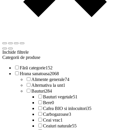
Inchide filtrele
Categorii de produse
Fără categorie
152
Hrana sanatoasa
2068
Alimente generale
74
Alternativa la unt
1
Bauturi
284
Bauturi vegetale
51
Bere
0
Cafea BIO si inlocuitori
35
Carbogazoase
3
Ceai vrac
1
Ceaiuri naturale
55