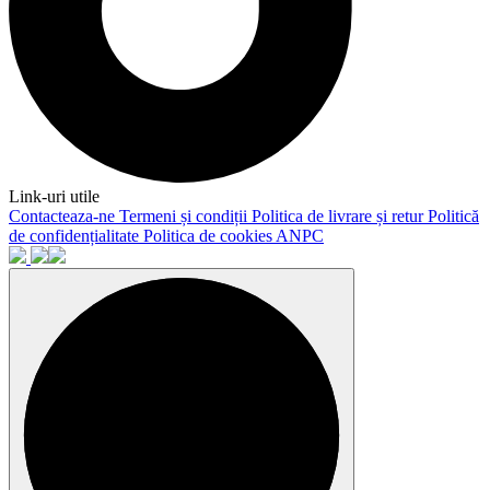
Link-uri utile
Contacteaza-ne
Termeni și condiții
Politica de livrare și retur
Politică
de confidențialitate
Politica de cookies
ANPC