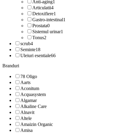
Anti-aging
1
Articulatii
4
Detoxifiere
1
Gastro-intestinal
1
Prostata
0
Sistemul urinar
1
Tonus
2
scrub
4
Seminte
18
Uleiuri esentiale
66
Branduri
78 Oligo
Aarts
Aconitum
Acquasystem
Algamar
Alkaline Care
Alnavit
Altele
Amaizin Organic
Amisa