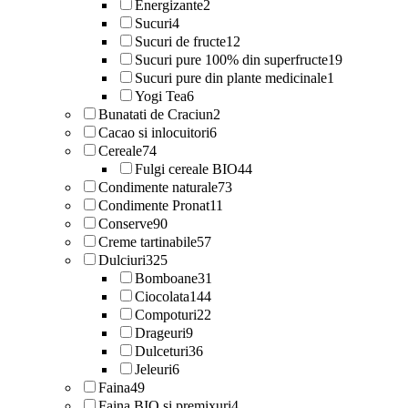
Energizante
2
Sucuri
4
Sucuri de fructe
12
Sucuri pure 100% din superfructe
19
Sucuri pure din plante medicinale
1
Yogi Tea
6
Bunatati de Craciun
2
Cacao si inlocuitori
6
Cereale
74
Fulgi cereale BIO
44
Condimente naturale
73
Condimente Pronat
11
Conserve
90
Creme tartinabile
57
Dulciuri
325
Bomboane
31
Ciocolata
144
Compoturi
22
Drageuri
9
Dulceturi
36
Jeleuri
6
Faina
49
Faina BIO si premixuri
4