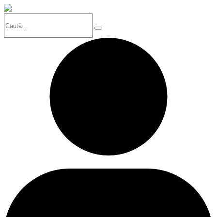
Caută…
Search