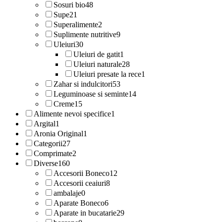
Sosuri bio
48
Supe
21
Superalimente
2
Suplimente nutritive
9
Uleiuri
30
Uleiuri de gatit
1
Uleiuri naturale
28
Uleiuri presate la rece
1
Zahar si indulcitori
53
Leguminoase si seminte
14
Creme
15
Alimente nevoi specifice
1
Argital
1
Aronia Original
1
Categorii
27
Comprimate
2
Diverse
160
Accesorii Boneco
12
Accesorii ceaiuri
8
ambalaje
0
Aparate Boneco
6
Aparate in bucatarie
29