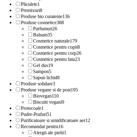
Pliculete
1
Premixuri
8
Produse bio curatenie
136
Produse cosmetice
388
Parfumuri
26
Balsam
35
Cosmetice naturale
179
Cosmetice pentru copii
8
Cosmetice pentru corp
26
Cosmetice pentru fata
23
Gel dus
19
Sampon
5
Sapun lichid
8
Produse solidare
3
Produse vegane si de post
195
Biovegan
110
Biscuiti vegani
9
Protocoale
1
Pudre-Prafuri
51
Purificatoare si umidificatoare aer
12
Recomandat pentru
16
Alergii ale pielii
1