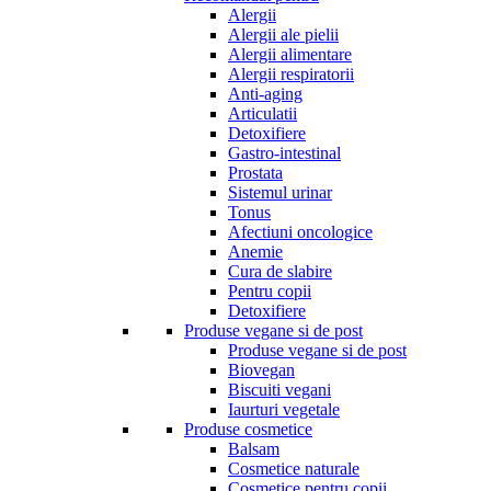
Alergii
Alergii ale pielii
Alergii alimentare
Alergii respiratorii
Anti-aging
Articulatii
Detoxifiere
Gastro-intestinal
Prostata
Sistemul urinar
Tonus
Afectiuni oncologice
Anemie
Cura de slabire
Pentru copii
Detoxifiere
Produse vegane si de post
Produse vegane si de post
Biovegan
Biscuiti vegani
Iaurturi vegetale
Produse cosmetice
Balsam
Cosmetice naturale
Cosmetice pentru copii