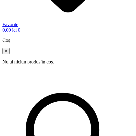
Favorite
0,00
lei
0
Coș
×
Nu ai niciun produs în coș.