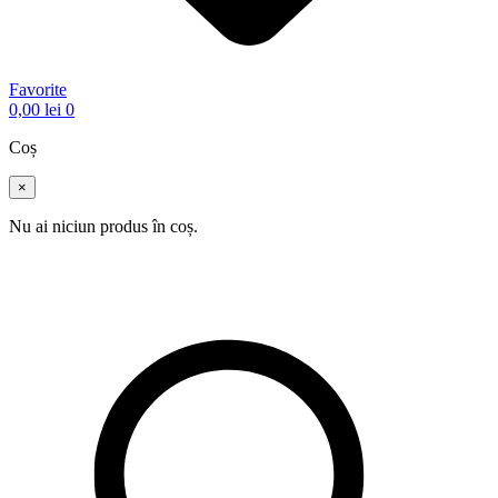
Favorite
0,00
lei
0
Coș
×
Nu ai niciun produs în coș.