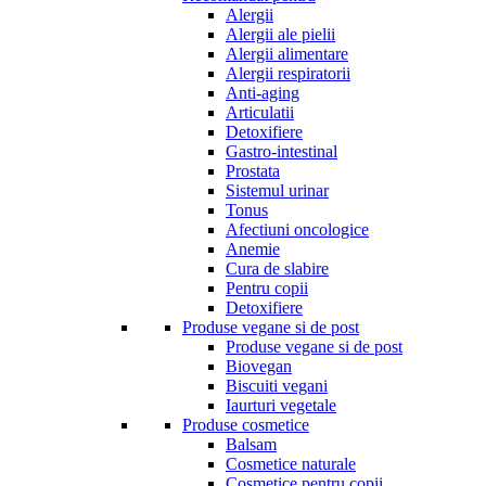
Alergii
Alergii ale pielii
Alergii alimentare
Alergii respiratorii
Anti-aging
Articulatii
Detoxifiere
Gastro-intestinal
Prostata
Sistemul urinar
Tonus
Afectiuni oncologice
Anemie
Cura de slabire
Pentru copii
Detoxifiere
Produse vegane si de post
Produse vegane si de post
Biovegan
Biscuiti vegani
Iaurturi vegetale
Produse cosmetice
Balsam
Cosmetice naturale
Cosmetice pentru copii