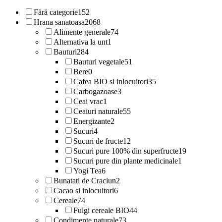
Fără categorie
152
Hrana sanatoasa
2068
Alimente generale
74
Alternativa la unt
1
Bauturi
284
Bauturi vegetale
51
Bere
0
Cafea BIO si inlocuitori
35
Carbogazoase
3
Ceai vrac
1
Ceaiuri naturale
55
Energizante
2
Sucuri
4
Sucuri de fructe
12
Sucuri pure 100% din superfructe
19
Sucuri pure din plante medicinale
1
Yogi Tea
6
Bunatati de Craciun
2
Cacao si inlocuitori
6
Cereale
74
Fulgi cereale BIO
44
Condimente naturale
73