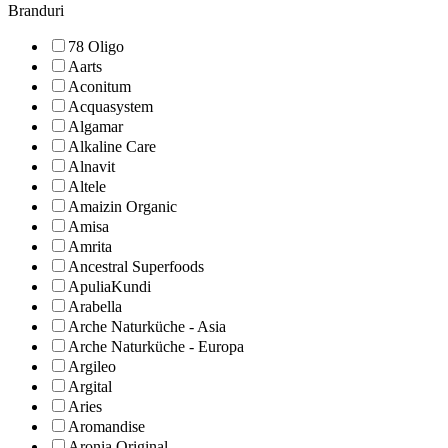
Branduri
78 Oligo
Aarts
Aconitum
Acquasystem
Algamar
Alkaline Care
Alnavit
Altele
Amaizin Organic
Amisa
Amrita
Ancestral Superfoods
ApuliaKundi
Arabella
Arche Naturküche - Asia
Arche Naturküche - Europa
Argileo
Argital
Aries
Aromandise
Aronia Original