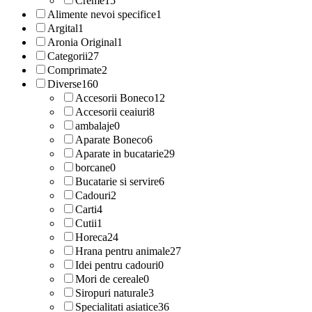
Creme
15
Alimente nevoi specifice
1
Argital
1
Aronia Original
1
Categorii
27
Comprimate
2
Diverse
160
Accesorii Boneco
12
Accesorii ceaiuri
8
ambalaje
0
Aparate Boneco
6
Aparate in bucatarie
29
borcane
0
Bucatarie si servire
6
Cadouri
2
Carti
4
Cutii
1
Horeca
24
Hrana pentru animale
27
Idei pentru cadouri
0
Mori de cereale
0
Siropuri naturale
3
Specialitati asiatice
36