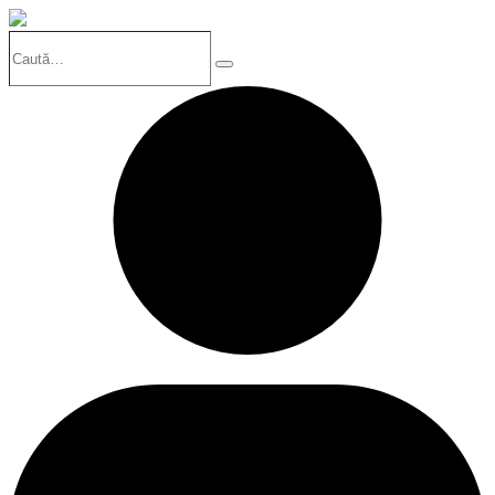
Caută…
Search