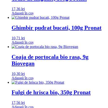
17,36
lei
Adaugă în coș
Ghimbir pudrat bucati, 100g Pronat
10,71
lei
Adaugă în coș
Coaja de portocala bio rasa, 9g
Biovegan
10,30
lei
Adaugă în coș
Fulgi de hrisca bio, 350g Pronat
17,56
lei
Adaugă în coș