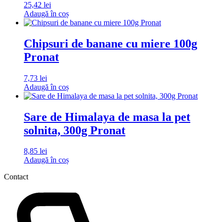
25,42
lei
Adaugă în coș
Chipsuri de banane cu miere 100g
Pronat
7,73
lei
Adaugă în coș
Sare de Himalaya de masa la pet
solnita, 300g Pronat
8,85
lei
Adaugă în coș
Contact