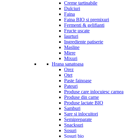
Creme tartinabile
Dulciuri
Faina
Faina BIO si premixuri
Fermenti & gelifianti
Fructe uscate
Iaurturi
Ingrediente patiserie
Masline
Miere
Mixuri
Hrana sanatoasa
Orez
Otet
Paste fainoase
Pateuri
Produse care inlocuiesc carnea
Produse din carne
Produse lactate BIO
Samburi
Sare si inlocuitori
Semipreparate
Snacksuri
Sosuri
Sosuri bio