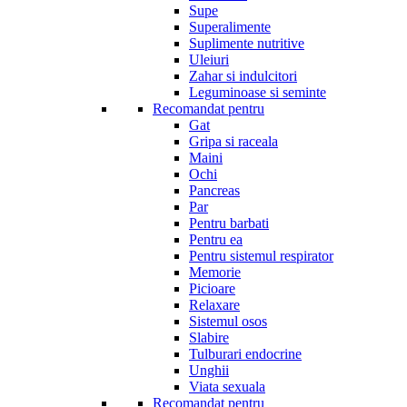
Supe
Superalimente
Suplimente nutritive
Uleiuri
Zahar si indulcitori
Leguminoase si seminte
Recomandat pentru
Gat
Gripa si raceala
Maini
Ochi
Pancreas
Par
Pentru barbati
Pentru ea
Pentru sistemul respirator
Memorie
Picioare
Relaxare
Sistemul osos
Slabire
Tulburari endocrine
Unghii
Viata sexuala
Recomandat pentru