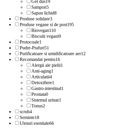
Gel dus
19
Sampon
5
Sapun lichid
8
Produse solidare
3
Produse vegane si de post
195
Biovegan
110
Biscuiti vegani
9
Protocoale
1
Pudre-Prafuri
51
Purificatoare si umidificatoare aer
12
Recomandat pentru
16
Alergii ale pielii
1
Anti-aging
1
Articulatii
4
Detoxifiere
1
Gastro-intestinal
1
Prostata
0
Sistemul urinar
1
Tonus
2
scrub
4
Seminte
18
Uleiuri esentiale
66