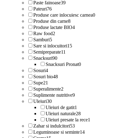
Paste fainoase
39
Pateuri
76
Produse care inlocuiesc carnea
0
Produse din carne
8
Produse lactate BIO
4
Raw food
2
Samburi
5
Sare si inlocuitori
15
Semipreparate
11
Snacksuri
90
Snacksuri Pronat
0
Sosuri
4
Sosuri bio
48
Supe
21
Superalimente
2
Suplimente nutritive
9
Uleiuri
30
Uleiuri de gatit
1
Uleiuri naturale
28
Uleiuri presate la rece
1
Zahar si indulcitori
53
Leguminoase si seminte
14