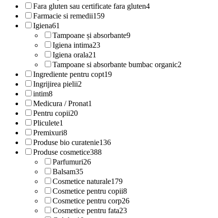
Fara gluten sau certificate fara gluten
4
Farmacie si remedii
159
Igiena
61
Tampoane și absorbante
9
Igiena intima
23
Igiena orala
21
Tampoane si absorbante bumbac organic
2
Ingrediente pentru copt
19
Ingrijirea pielii
2
intim
8
Medicura / Pronat
1
Pentru copii
20
Pliculete
1
Premixuri
8
Produse bio curatenie
136
Produse cosmetice
388
Parfumuri
26
Balsam
35
Cosmetice naturale
179
Cosmetice pentru copii
8
Cosmetice pentru corp
26
Cosmetice pentru fata
23