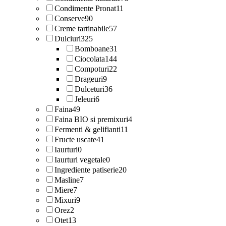
Condimente Pronat
11
Conserve
90
Creme tartinabile
57
Dulciuri
325
Bomboane
31
Ciocolata
144
Compoturi
22
Drageuri
9
Dulceturi
36
Jeleuri
6
Faina
49
Faina BIO si premixuri
4
Fermenti & gelifianti
11
Fructe uscate
41
Iaurturi
0
Iaurturi vegetale
0
Ingrediente patiserie
20
Masline
7
Miere
7
Mixuri
9
Orez
2
Otet
13