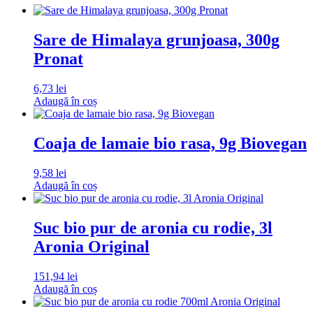
Sare de Himalaya grunjoasa, 300g
Pronat
6,73
lei
Adaugă în coș
Coaja de lamaie bio rasa, 9g Biovegan
9,58
lei
Adaugă în coș
Suc bio pur de aronia cu rodie, 3l
Aronia Original
151,94
lei
Adaugă în coș