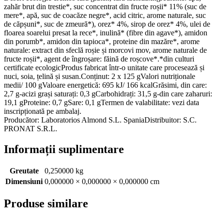
zahăr brut din trestie*, suc concentrat din fructe roșii* 11% (suc de
mere*, apă, suc de coacăze negre*, acid citric, arome naturale, suc
de căpșuni*, suc de zmeură*), orez* 4%, sirop de orez* 4%, ulei de
floarea soarelui presat la rece*, inulină* (fibre din agave*), amidon
din porumb*, amidon din tapioca*, proteine din mazăre*, arome
naturale: extract din sfeclă roșie și morcovi mov, arome naturale de
fructe roșii*, agent de îngroșare: făină de roșcove*.*din culturi
certificate ecologicProdus fabricat într-o unitate care procesează și
nuci, soia, țelină și susan.Conținut: 2 x 125 gValori nutriționale
medii/ 100 gValoare energetică: 695 kJ/ 166 kcalGrăsimi, din care:
2,7 g-acizi grași saturați: 0,3 gCarbohidrați: 31,5 g-din care zaharuri:
19,1 gProteine: 0,7 gSare: 0,1 gTermen de valabilitate: vezi data
inscripționată pe ambalaj.
Producător: Laboratorios Almond S.L. SpaniaDistribuitor: S.C.
PRONAT S.R.L.
Informații suplimentare
Greutate
0,250000 kg
Dimensiuni
0,000000 × 0,000000 × 0,000000 cm
Produse similare