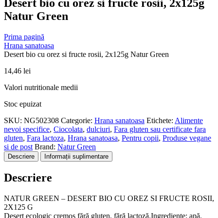
Desert bio cu orez si fructe rosii, 2x125g
Natur Green
Prima pagină
Hrana sanatoasa
Desert bio cu orez si fructe rosii, 2x125g Natur Green
14,46
lei
Valori nutritionale medii
Stoc epuizat
SKU:
NG502308
Categorie:
Hrana sanatoasa
Etichete:
Alimente
nevoi specifice
,
Ciocolata
,
dulciuri
,
Fara gluten sau certificate fara
gluten
,
Fara lactoza
,
Hrana sanatoasa
,
Pentru copii
,
Produse vegane
si de post
Brand:
Natur Green
Descriere
Informații suplimentare
Descriere
NATUR GREEN – DESERT BIO CU OREZ SI FRUCTE ROSII,
2X125 G
Desert ecologic cremos fără gluten, fără lactoză.Ingrediente: apă,