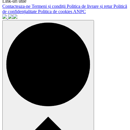
Link-uri utile
Contacteaza-ne
Termeni și condiții
Politica de livrare și retur
Politică
de confidențialitate
Politica de cookies
ANPC