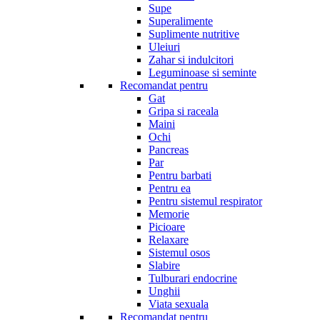
Supe
Superalimente
Suplimente nutritive
Uleiuri
Zahar si indulcitori
Leguminoase si seminte
Recomandat pentru
Gat
Gripa si raceala
Maini
Ochi
Pancreas
Par
Pentru barbati
Pentru ea
Pentru sistemul respirator
Memorie
Picioare
Relaxare
Sistemul osos
Slabire
Tulburari endocrine
Unghii
Viata sexuala
Recomandat pentru