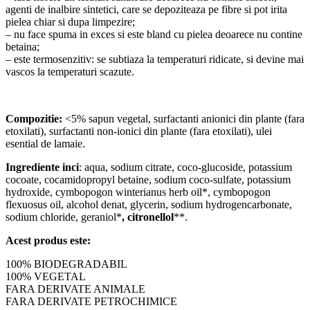
agenti de inalbire sintetici, care se depoziteaza pe fibre si pot irita
pielea chiar si dupa limpezire;
– nu face spuma in exces si este bland cu pielea deoarece nu contine
betaina;
– este termosenzitiv: se subtiaza la temperaturi ridicate, si devine mai
vascos la temperaturi scazute.
Compozitie:
<5% sapun vegetal, surfactanti anionici din plante (fara
etoxilati), surfactanti non-ionici din plante (fara etoxilati), ulei
esential de lamaie.
Ingrediente inci
: aqua, sodium citrate, coco-glucoside, potassium
cocoate, cocamidopropyl betaine, sodium coco-sulfate, potassium
hydroxide, cymbopogon winterianus herb oil*, cymbopogon
flexuosus oil, alcohol denat, glycerin, sodium hydrogencarbonate,
sodium chloride, geraniol*
, citronellol
**.
Acest produs este:
100% BIODEGRADABIL
100% VEGETAL
FARA DERIVATE ANIMALE
FARA DERIVATE PETROCHIMICE