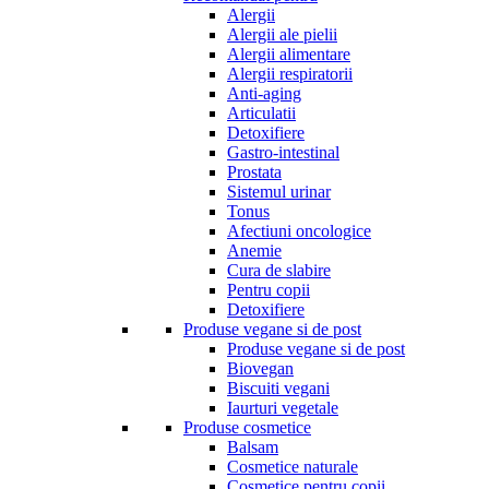
Alergii
Alergii ale pielii
Alergii alimentare
Alergii respiratorii
Anti-aging
Articulatii
Detoxifiere
Gastro-intestinal
Prostata
Sistemul urinar
Tonus
Afectiuni oncologice
Anemie
Cura de slabire
Pentru copii
Detoxifiere
Produse vegane si de post
Produse vegane si de post
Biovegan
Biscuiti vegani
Iaurturi vegetale
Produse cosmetice
Balsam
Cosmetice naturale
Cosmetice pentru copii