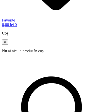
Favorite
0,00
lei
0
Coș
×
Nu ai niciun produs în coș.