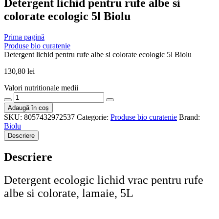
Detergent lichid pentru rufe albe si
colorate ecologic 5l Biolu
Prima pagină
Produse bio curatenie
Detergent lichid pentru rufe albe si colorate ecologic 5l Biolu
130,80
lei
Valori nutritionale medii
Cantitate
Detergent
Adaugă în coș
lichid
SKU:
8057432972537
Categorie:
Produse bio curatenie
Brand:
pentru
Biolu
rufe
Descriere
albe
si
Descriere
colorate
ecologic
5l
Detergent ecologic lichid vrac pentru rufe
Biolu
albe si colorate, lamaie, 5L