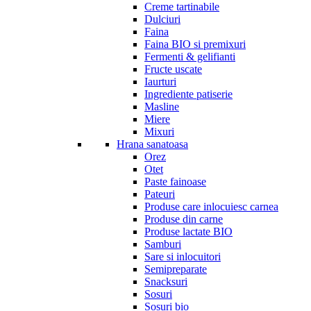
Creme tartinabile
Dulciuri
Faina
Faina BIO si premixuri
Fermenti & gelifianti
Fructe uscate
Iaurturi
Ingrediente patiserie
Masline
Miere
Mixuri
Hrana sanatoasa
Orez
Otet
Paste fainoase
Pateuri
Produse care inlocuiesc carnea
Produse din carne
Produse lactate BIO
Samburi
Sare si inlocuitori
Semipreparate
Snacksuri
Sosuri
Sosuri bio