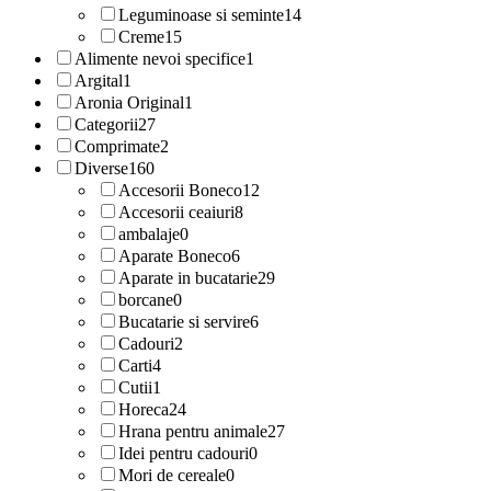
Leguminoase si seminte
14
Creme
15
Alimente nevoi specifice
1
Argital
1
Aronia Original
1
Categorii
27
Comprimate
2
Diverse
160
Accesorii Boneco
12
Accesorii ceaiuri
8
ambalaje
0
Aparate Boneco
6
Aparate in bucatarie
29
borcane
0
Bucatarie si servire
6
Cadouri
2
Carti
4
Cutii
1
Horeca
24
Hrana pentru animale
27
Idei pentru cadouri
0
Mori de cereale
0