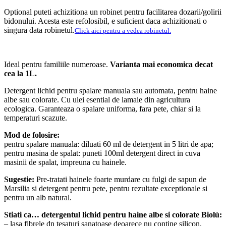
Optional puteti achizitiona un robinet pentru facilitarea dozarii/golirii
bidonului. Acesta este refolosibil, e suficient daca achizitionati o
singura data robinetul.
Click aici pentru a vedea robinetul.
Ideal pentru familiile numeroase.
Varianta mai economica decat
cea la 1L.
Detergent lichid pentru spalare manuala sau automata, pentru haine
albe sau colorate. Cu ulei esential de lamaie din agricultura
ecologica. Garanteaza o spalare uniforma, fara pete, chiar si la
temperaturi scazute.
Mod de folosire:
pentru spalare manuala: diluati 60 ml de detergent in 5 litri de apa;
pentru masina de spalat: puneti 100ml detergent direct in cuva
masinii de spalat, impreuna cu hainele.
Sugestie:
Pre-tratati hainele foarte murdare cu fulgi de sapun de
Marsilia si detergent pentru pete, pentru rezultate exceptionale si
pentru un alb natural.
Stiati ca… detergentul lichid pentru haine albe si colorate Biolù:
– lasa fibrele dn tesaturi sanatoase deoarece nu contine silicon,