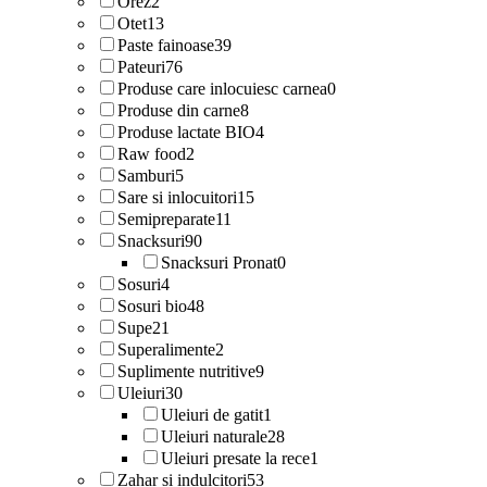
Orez
2
Otet
13
Paste fainoase
39
Pateuri
76
Produse care inlocuiesc carnea
0
Produse din carne
8
Produse lactate BIO
4
Raw food
2
Samburi
5
Sare si inlocuitori
15
Semipreparate
11
Snacksuri
90
Snacksuri Pronat
0
Sosuri
4
Sosuri bio
48
Supe
21
Superalimente
2
Suplimente nutritive
9
Uleiuri
30
Uleiuri de gatit
1
Uleiuri naturale
28
Uleiuri presate la rece
1
Zahar si indulcitori
53