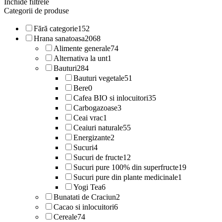
Inchide filtrele
Categorii de produse
Fără categorie
152
Hrana sanatoasa
2068
Alimente generale
74
Alternativa la unt
1
Bauturi
284
Bauturi vegetale
51
Bere
0
Cafea BIO si inlocuitori
35
Carbogazoase
3
Ceai vrac
1
Ceaiuri naturale
55
Energizante
2
Sucuri
4
Sucuri de fructe
12
Sucuri pure 100% din superfructe
19
Sucuri pure din plante medicinale
1
Yogi Tea
6
Bunatati de Craciun
2
Cacao si inlocuitori
6
Cereale
74