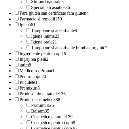
Siropuri naturale
3
Specialitati asiatice
36
Fara gluten sau certificate fara gluten
4
Farmacie si remedii
159
Igiena
61
Tampoane și absorbante
9
Igiena intima
23
Igiena orala
21
Tampoane si absorbante bumbac organic
2
Ingrediente pentru copt
19
Ingrijirea pielii
2
intim
8
Medicura / Pronat
1
Pentru copii
20
Pliculete
1
Premixuri
8
Produse bio curatenie
136
Produse cosmetice
388
Parfumuri
26
Balsam
35
Cosmetice naturale
179
Cosmetice pentru copii
8
Cosmetice pentru corp
26