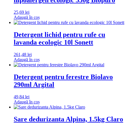
hipoalergen ecologic 550g Biopuro
25,69
lei
Adaugă în coș
Detergent lichid pentru rufe cu
lavanda ecologic 10l Sonett
261,48
lei
Adaugă în coș
Detergent pentru ferestre Biolavo
290ml Argital
49,84
lei
Adaugă în coș
Sare dedurizanta Alpina, 1.5kg Claro