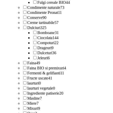
Fulgi cereale BIO
44
Condimente naturale
73
Condimente Pronat
11
Conserve
90
Creme tartinabile
57
Dulciuri
325
Bomboane
31
Ciocolata
144
Compoturi
22
Drageuri
9
Dulceturi
36
Jeleuri
6
Faina
49
Faina BIO si premixuri
4
Fermenti & gelifianti
11
Fructe uscate
41
Iaurturi
0
Iaurturi vegetale
0
Ingrediente patiserie
20
Masline
7
Miere
7
Mixuri
9