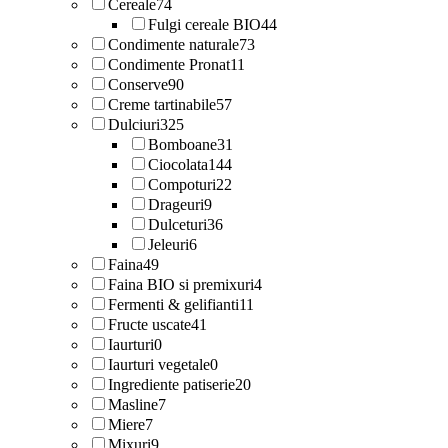
Cereale
74
Fulgi cereale BIO
44
Condimente naturale
73
Condimente Pronat
11
Conserve
90
Creme tartinabile
57
Dulciuri
325
Bomboane
31
Ciocolata
144
Compoturi
22
Drageuri
9
Dulceturi
36
Jeleuri
6
Faina
49
Faina BIO si premixuri
4
Fermenti & gelifianti
11
Fructe uscate
41
Iaurturi
0
Iaurturi vegetale
0
Ingrediente patiserie
20
Masline
7
Miere
7
Mixuri
9