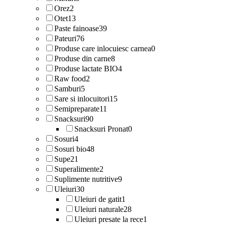
Orez
2
Otet
13
Paste fainoase
39
Pateuri
76
Produse care inlocuiesc carnea
0
Produse din carne
8
Produse lactate BIO
4
Raw food
2
Samburi
5
Sare si inlocuitori
15
Semipreparate
11
Snacksuri
90
Snacksuri Pronat
0
Sosuri
4
Sosuri bio
48
Supe
21
Superalimente
2
Suplimente nutritive
9
Uleiuri
30
Uleiuri de gatit
1
Uleiuri naturale
28
Uleiuri presate la rece
1