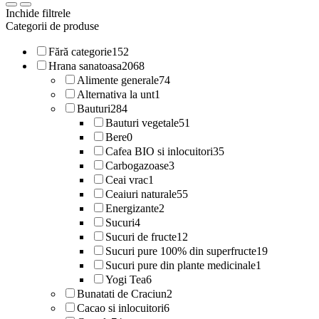
Inchide filtrele
Categorii de produse
Fără categorie
152
Hrana sanatoasa
2068
Alimente generale
74
Alternativa la unt
1
Bauturi
284
Bauturi vegetale
51
Bere
0
Cafea BIO si inlocuitori
35
Carbogazoase
3
Ceai vrac
1
Ceaiuri naturale
55
Energizante
2
Sucuri
4
Sucuri de fructe
12
Sucuri pure 100% din superfructe
19
Sucuri pure din plante medicinale
1
Yogi Tea
6
Bunatati de Craciun
2
Cacao si inlocuitori
6