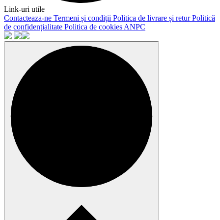
Link-uri utile
Contacteaza-ne
Termeni și condiții
Politica de livrare și retur
Politică
de confidențialitate
Politica de cookies
ANPC