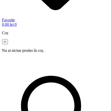
Favorite
0,00
lei
0
Coș
×
Nu ai niciun produs în coș.