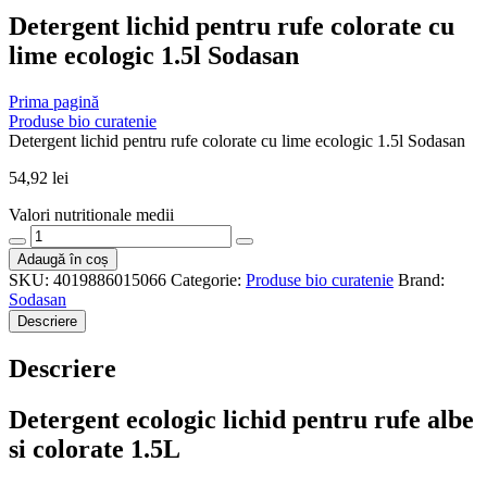
Detergent lichid pentru rufe colorate cu
lime ecologic 1.5l Sodasan
Prima pagină
Produse bio curatenie
Detergent lichid pentru rufe colorate cu lime ecologic 1.5l Sodasan
54,92
lei
Valori nutritionale medii
Cantitate
Detergent
Adaugă în coș
lichid
SKU:
4019886015066
Categorie:
Produse bio curatenie
Brand:
pentru
Sodasan
rufe
Descriere
colorate
cu
Descriere
lime
ecologic
1.5l
Detergent ecologic lichid pentru rufe albe
Sodasan
si colorate 1.5L