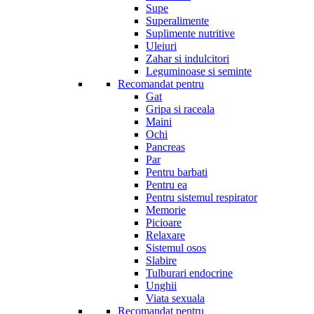
Supe
Superalimente
Suplimente nutritive
Uleiuri
Zahar si indulcitori
Leguminoase si seminte
Recomandat pentru
Gat
Gripa si raceala
Maini
Ochi
Pancreas
Par
Pentru barbati
Pentru ea
Pentru sistemul respirator
Memorie
Picioare
Relaxare
Sistemul osos
Slabire
Tulburari endocrine
Unghii
Viata sexuala
Recomandat pentru