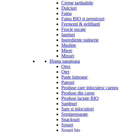
Creme tartinabile
Dulciuri
Faina
Faina BIO si premixuri
Fermenti & gelifianti
Fructe uscate
Iaurturi
Ingrediente patiserie
Masline
Miere
Mixuri
Hrana sanatoasa
Orez
Otet
Paste fainoase
Pateuri
Produse care inlocuiesc carnea
Produse din carne
Produse lactate BIO
Samburi
Sare si inlocuitori
Semipreparate
Snacksuri
Sosuri
Sosuri bio