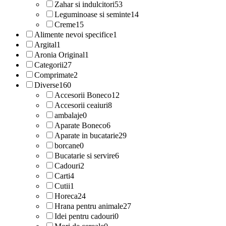
Zahar si indulcitori
53
Leguminoase si seminte
14
Creme
15
Alimente nevoi specifice
1
Argital
1
Aronia Original
1
Categorii
27
Comprimate
2
Diverse
160
Accesorii Boneco
12
Accesorii ceaiuri
8
ambalaje
0
Aparate Boneco
6
Aparate in bucatarie
29
borcane
0
Bucatarie si servire
6
Cadouri
2
Carti
4
Cutii
1
Horeca
24
Hrana pentru animale
27
Idei pentru cadouri
0