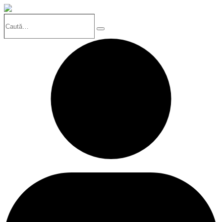
Caută…
Search