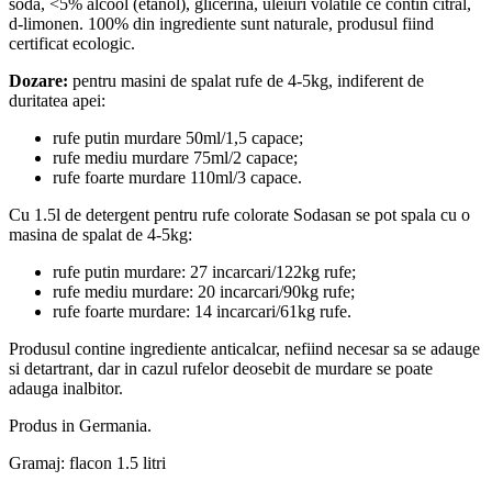
soda,
<
5%
alcool (etanol), glicerina, uleiuri volatile ce contin citral,
d-limonen. 100% din ingrediente sunt naturale, produsul fiind
certificat ecologic.
Dozare:
pentru masini de spalat rufe de 4-5kg, indiferent de
duritatea apei:
rufe putin murdare 50ml/1,5 capace;
rufe mediu murdare 75ml/2 capace;
rufe foarte murdare 110ml/3 capace.
Cu 1.5l de detergent pentru rufe colorate Sodasan se pot spala cu o
masina de spalat de 4-5kg:
rufe putin murdare: 27 incarcari/122kg rufe;
rufe mediu murdare: 20 incarcari/90kg rufe;
rufe foarte murdare: 14 incarcari/61kg rufe.
Produsul contine ingrediente anticalcar, nefiind necesar sa se adauge
si detartrant, dar in cazul rufelor deosebit de murdare se poate
adauga inalbitor.
Produs in Germania.
Gramaj: flacon 1.5 litri