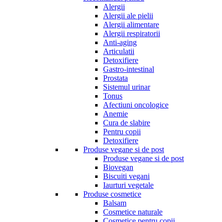
Alergii
Alergii ale pielii
Alergii alimentare
Alergii respiratorii
Anti-aging
Articulatii
Detoxifiere
Gastro-intestinal
Prostata
Sistemul urinar
Tonus
Afectiuni oncologice
Anemie
Cura de slabire
Pentru copii
Detoxifiere
Produse vegane si de post
Produse vegane si de post
Biovegan
Biscuiti vegani
Iaurturi vegetale
Produse cosmetice
Balsam
Cosmetice naturale
Cosmetice pentru copii