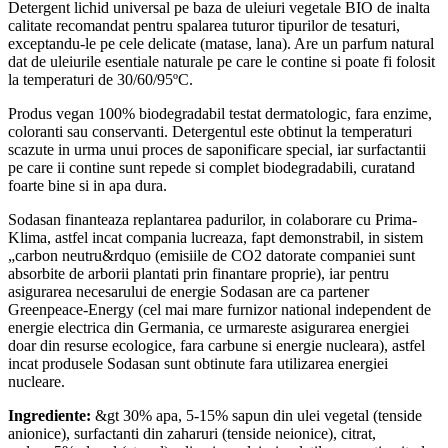
Detergent lichid universal pe baza de uleiuri vegetale BIO de inalta
calitate recomandat pentru spalarea tuturor tipurilor de tesaturi,
exceptandu-le pe cele delicate (matase, lana). Are un parfum natural
dat de uleiurile esentiale naturale pe care le contine si poate fi folosit
la temperaturi de 30/60/95
º
C.
Produs vegan 100% biodegradabil testat dermatologic, fara enzime,
coloranti sau conservanti. Detergentul este obtinut la temperaturi
scazute in urma unui proces de saponificare special, iar surfactantii
pe care ii contine sunt repede si complet biodegradabili, curatand
foarte bine si in apa dura.
Sodasan finanteaza replantarea padurilor, in colaborare cu Prima-
Klima, astfel incat compania lucreaza, fapt demonstrabil, in sistem
„carbon neutru&rdquo (emisiile de CO
2
datorate companiei sunt
absorbite de arborii plantati prin finantare proprie), iar pentru
asigurarea necesarului de energie Sodasan are ca partener
Greenpeace-Energy (cel mai mare furnizor national independent de
energie electrica din Germania, ce urmareste asigurarea energiei
doar din resurse ecologice, fara carbune si energie nucleara), astfel
incat produsele Sodasan sunt obtinute fara utilizarea energiei
nucleare.
Ingrediente:
&gt 30% apa, 5-15% sapun din ulei vegetal (tenside
anionice), surfactanti din zaharuri (tenside neionice), citrat,