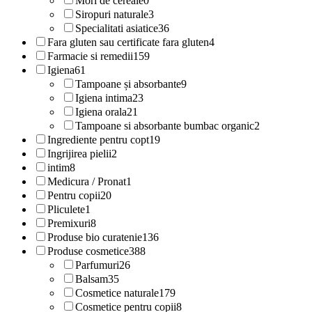
Mori de cereale
0
Siropuri naturale
3
Specialitati asiatice
36
Fara gluten sau certificate fara gluten
4
Farmacie si remedii
159
Igiena
61
Tampoane și absorbante
9
Igiena intima
23
Igiena orala
21
Tampoane si absorbante bumbac organic
2
Ingrediente pentru copt
19
Ingrijirea pielii
2
intim
8
Medicura / Pronat
1
Pentru copii
20
Pliculete
1
Premixuri
8
Produse bio curatenie
136
Produse cosmetice
388
Parfumuri
26
Balsam
35
Cosmetice naturale
179
Cosmetice pentru copii
8