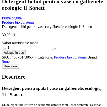
Detergent lichid pentru vase cu galbenele
ecologic 1l Sonett
Prima pagină
Produse bio curatenie
Detergent lichid pentru vase cu galbenele ecologic 1l Sonett
30,08
lei
Valori nutritionale medii
Cantitate
Detergent
Adaugă în coș
lichid
SKU:
4007547306547
Categorie:
Produse bio curatenie
Brand:
pentru
Sonett
vase
Descriere
cu
galbenele
Descriere
ecologic
1l
Sonett
Detergent pentru spalat vase cu galbenele, ecologic,
1L, Sonett
Un detergent bio extrem de economic datorita formulei concentrate. Destinat