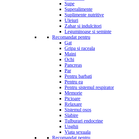
Supe
Superalimente
Suplimente nutritive
Uleiuri
Zahar si indulcitori
Leguminoase si seminte
Recomandat pentru
Gat
Gripa si raceala
Maini
Ochi
Pancreas
Par
Pentru barbati
Pentru ea
Pentru sistemul respirator
Memorie
Picioare
Relaxare
Sistemul osos
Slabire
Tulburari endocrine
Unghii
Viata sexuala
Recomandat pentru