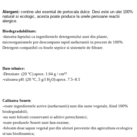
Alergeni:
contine ulei esential de portocala dulce. Desi este un ulei 100%
natural si ecologic, acesta poate produce la unele persoane reactii
alergice.
Biodegradabilitate:
-datorita faptului ca ingredientele detergentului sunt din plante,
microorganismele pot descompune rapid surfactantii in procent de 100%.
Detergent compatibil cu fosele septice si sistemele de filtrare.
Date tehnice:
-Densitate: (20 °C) aprox. 1.04 g / cm³?
-valoarea pH: (20 °C, 5 g/l H
O) aprox. 7.5–8.5
2
Calitatea Sonett:
–
toate ingredientele active (surfactantii) sunt din surse vegetale, fiind 100%
biodegradabili;
-nu sunt folositi conservanti si aditivi petrochimici;
-toate produsele Sonett sunt fara enzime;
-folosim doar sapun vegetal pur din uleiuri provenite din agricultura ecologica
si/sau biodinamica;