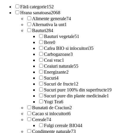
Fără categorie
152
Hrana sanatoasa
2068
Alimente generale
74
Alternativa la unt
1
Bauturi
284
Bauturi vegetale
51
Bere
0
Cafea BIO si inlocuitori
35
Carbogazoase
3
Ceai vrac
1
Ceaiuri naturale
55
Energizante
2
Sucuri
4
Sucuri de fructe
12
Sucuri pure 100% din superfructe
19
Sucuri pure din plante medicinale
1
Yogi Tea
6
Bunatati de Craciun
2
Cacao si inlocuitori
6
Cereale
74
Fulgi cereale BIO
44
Condimente naturale
73