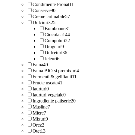
Condimente Pronat
11
Conserve
90
Creme tartinabile
57
Dulciuri
325
Bomboane
31
Ciocolata
144
Compoturi
22
Drageuri
9
Dulceturi
36
Jeleuri
6
Faina
49
Faina BIO si premixuri
4
Fermenti & gelifianti
11
Fructe uscate
41
Iaurturi
0
Iaurturi vegetale
0
Ingrediente patiserie
20
Masline
7
Miere
7
Mixuri
9
Orez
2
Otet
13