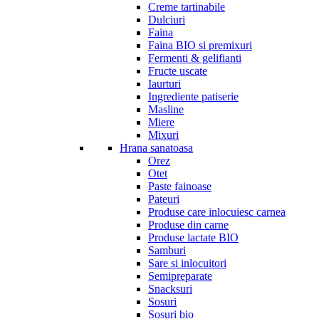
Creme tartinabile
Dulciuri
Faina
Faina BIO si premixuri
Fermenti & gelifianti
Fructe uscate
Iaurturi
Ingrediente patiserie
Masline
Miere
Mixuri
Hrana sanatoasa
Orez
Otet
Paste fainoase
Pateuri
Produse care inlocuiesc carnea
Produse din carne
Produse lactate BIO
Samburi
Sare si inlocuitori
Semipreparate
Snacksuri
Sosuri
Sosuri bio