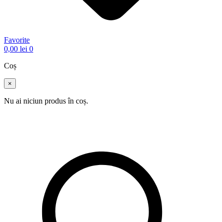
Favorite
0,00
lei
0
Coș
×
Nu ai niciun produs în coș.