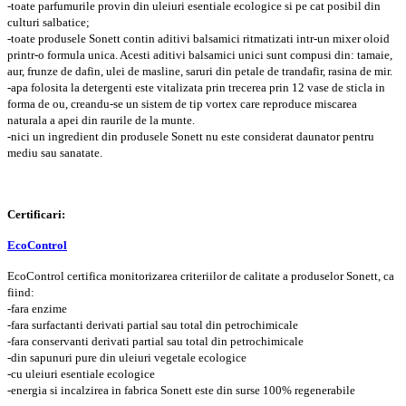
-toate parfumurile provin din uleiuri esentiale ecologice si pe cat posibil din
culturi salbatice;
-toate produsele Sonett contin aditivi balsamici ritmatizati intr-un mixer oloid
printr-o formula unica. Acesti aditivi balsamici unici sunt compusi din: tamaie,
aur, frunze de dafin, ulei de masline, saruri din petale de trandafir, rasina de mir.
-apa folosita la detergenti este vitalizata prin trecerea prin 12 vase de sticla in
forma de ou, creandu-se un sistem de tip vortex care reproduce miscarea
naturala a apei din raurile de la munte.
-nici un ingredient din produsele Sonett nu este considerat daunator pentru
mediu sau sanatate.
Certificari:
EcoControl
EcoControl certifica monitorizarea criteriilor de calitate a produselor Sonett, ca
fiind:
-fara enzime
-fara surfactanti derivati partial sau total din petrochimicale
-fara conservanti derivati partial sau total din petrochimicale
-din sapunuri pure din uleiuri vegetale ecologice
-cu uleiuri esentiale ecologice
-energia si incalzirea in fabrica Sonett este din surse 100% regenerabile