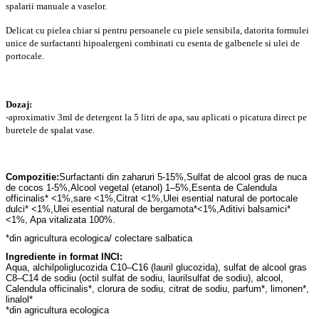
spalarii manuale a vaselor.
Delicat cu pielea chiar si pentru persoanele cu piele sensibila, datorita formulei
unice de surfactanti hipoalergeni combinati cu esenta de galbenele si ulei de
portocale.
Dozaj:
-aproximativ 3ml de detergent la 5 litri de apa, sau aplicati o picatura direct pe
buretele de spalat vase.
Compozitie:
Surfactanti din zaharuri
5-15%,
Sulfat de alcool gras de nuca
de cocos 1-5%,
Alcool vegetal (etanol) 1–5%,
Esenta de Calendula
officinalis* <1%,
sare <1%,
Citrat <1%,
Ulei esential natural de portocale
dulci* <1%,
Ulei esential natural de bergamota*<1%,
Aditivi balsamici*
<1%, Apa vitalizata 100%.
*din agricultura ecologica/ colectare salbatica
Ingrediente in format INCI:
Aqua, alchilpoliglucozida C10–C16 (lauril glucozida), sulfat de alcool gras
C8–C14 de sodiu (octil sulfat de sodiu, laurilsulfat de sodiu), alcool,
Calendula officinalis*, clorura de sodiu, citrat de sodiu, parfum*, limonen*,
linalol*
*din agricultura ecologica