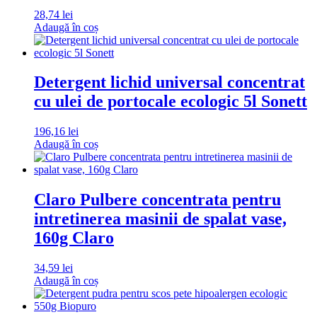
28,74
lei
Adaugă în coș
Detergent lichid universal concentrat
cu ulei de portocale ecologic 5l Sonett
196,16
lei
Adaugă în coș
Claro Pulbere concentrata pentru
intretinerea masinii de spalat vase,
160g Claro
34,59
lei
Adaugă în coș