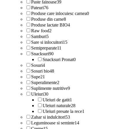
Paste fainoase
39
Pateuri
76
Produse care inlocuiesc carnea
0
Produse din carne
8
Produse lactate BIO
4
Raw food
2
Samburi
5
Sare si inlocuitori
15
Semipreparate
11
Snacksuri
90
Snacksuri Pronat
0
Sosuri
4
Sosuri bio
48
Supe
21
Superalimente
2
Suplimente nutritive
9
Uleiuri
30
Uleiuri de gatit
1
Uleiuri naturale
28
Uleiuri presate la rece
1
Zahar si indulcitori
53
Leguminoase si seminte
14
Creme
15