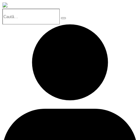
Caută…
Search