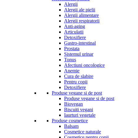
Alergii
Alergii ale pielii
Alergii alimentare
Alergii respiratorii
Anti-aging
Articulatii
Detoxifiere
Gastro-intestinal
Prostata
Sistemul urinar
Tonus
Afectiuni oncologice
Anemie
Cura de slabire
Pentru copii
Detoxifiere
Produse vegane si de post
Produse vegane si de post
Biovegan
Biscuiti vegani
Iaurturi vegetale
Produse cosmetice
Balsam
Cosmetice naturale
Cosmetice pentru copii