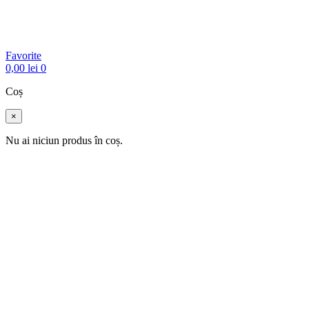
Favorite
0,00
lei
0
Coș
×
Nu ai niciun produs în coș.