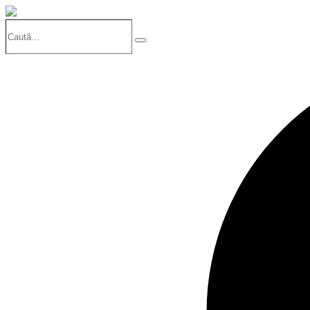
Caută…
Search