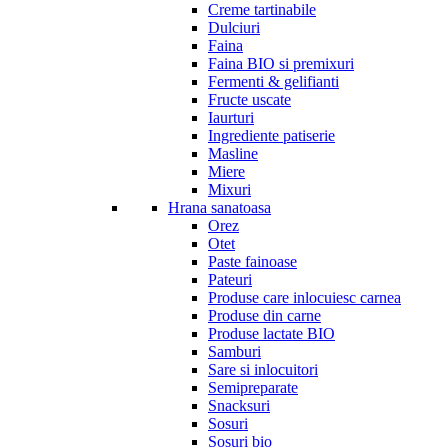
Creme tartinabile
Dulciuri
Faina
Faina BIO si premixuri
Fermenti & gelifianti
Fructe uscate
Iaurturi
Ingrediente patiserie
Masline
Miere
Mixuri
Hrana sanatoasa
Orez
Otet
Paste fainoase
Pateuri
Produse care inlocuiesc carnea
Produse din carne
Produse lactate BIO
Samburi
Sare si inlocuitori
Semipreparate
Snacksuri
Sosuri
Sosuri bio