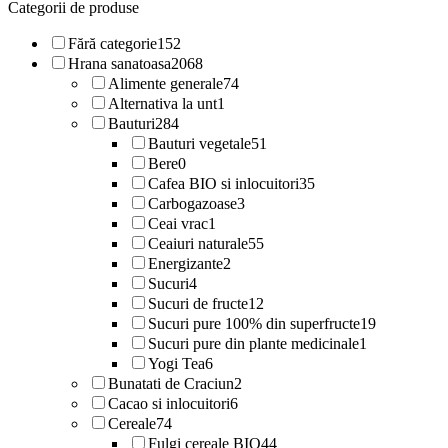
Categorii de produse
Fără categorie
152
Hrana sanatoasa
2068
Alimente generale
74
Alternativa la unt
1
Bauturi
284
Bauturi vegetale
51
Bere
0
Cafea BIO si inlocuitori
35
Carbogazoase
3
Ceai vrac
1
Ceaiuri naturale
55
Energizante
2
Sucuri
4
Sucuri de fructe
12
Sucuri pure 100% din superfructe
19
Sucuri pure din plante medicinale
1
Yogi Tea
6
Bunatati de Craciun
2
Cacao si inlocuitori
6
Cereale
74
Fulgi cereale BIO
44