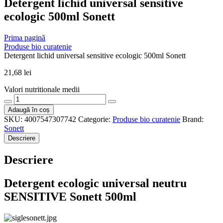
Detergent lichid universal sensitive
ecologic 500ml Sonett
Prima pagină
Produse bio curatenie
Detergent lichid universal sensitive ecologic 500ml Sonett
21,68
lei
Valori nutritionale medii
Cantitate
Detergent
Adaugă în coș
lichid
SKU:
4007547307742
Categorie:
Produse bio curatenie
Brand:
universal
Sonett
sensitive
Descriere
ecologic
500ml
Descriere
Sonett
Detergent ecologic universal neutru
SENSITIVE Sonett 500ml