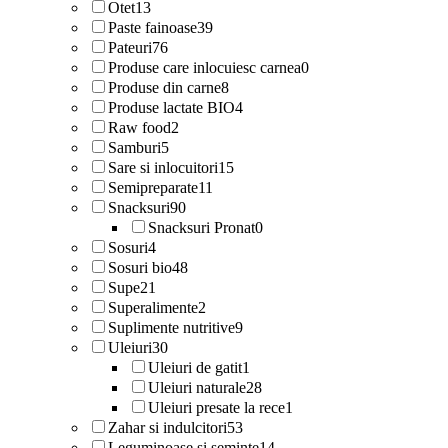
Otet
13
Paste fainoase
39
Pateuri
76
Produse care inlocuiesc carnea
0
Produse din carne
8
Produse lactate BIO
4
Raw food
2
Samburi
5
Sare si inlocuitori
15
Semipreparate
11
Snacksuri
90
Snacksuri Pronat
0
Sosuri
4
Sosuri bio
48
Supe
21
Superalimente
2
Suplimente nutritive
9
Uleiuri
30
Uleiuri de gatit
1
Uleiuri naturale
28
Uleiuri presate la rece
1
Zahar si indulcitori
53
Leguminoase si seminte
14