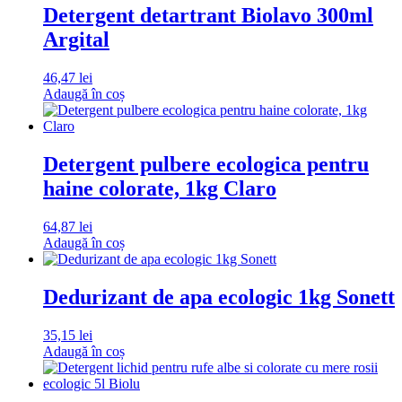
Detergent detartrant Biolavo 300ml
Argital
46,47
lei
Adaugă în coș
Detergent pulbere ecologica pentru
haine colorate, 1kg Claro
64,87
lei
Adaugă în coș
Dedurizant de apa ecologic 1kg Sonett
35,15
lei
Adaugă în coș