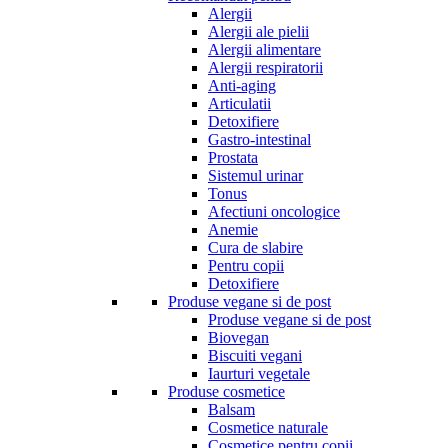
Alergii
Alergii ale pielii
Alergii alimentare
Alergii respiratorii
Anti-aging
Articulatii
Detoxifiere
Gastro-intestinal
Prostata
Sistemul urinar
Tonus
Afectiuni oncologice
Anemie
Cura de slabire
Pentru copii
Detoxifiere
Produse vegane si de post
Produse vegane si de post
Biovegan
Biscuiti vegani
Iaurturi vegetale
Produse cosmetice
Balsam
Cosmetice naturale
Cosmetice pentru copii