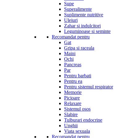
Supe
Superalimente
Suplimente nutritive
Uleiuri
Zahar si indulcitori
Leguminoase si seminte
Recomandat pentru
Gat
Gripa si raceala
Maini
Ochi
Pancreas
Par
Pentru barbati
Pentru ea
Pentru sistemul respirator
Memorie
Picioare
Relaxare
Sistemul osos
Slabire
Tulburari endocrine
Unghii
Viata sexuala
Recomandat pentru