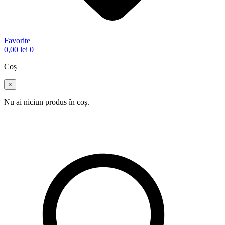
Favorite
0,00
lei
0
Coș
×
Nu ai niciun produs în coș.