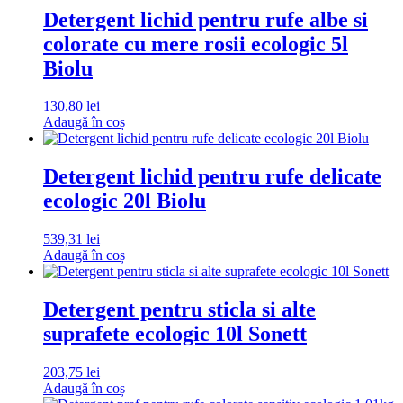
Detergent lichid pentru rufe albe si
colorate cu mere rosii ecologic 5l
Biolu
130,80
lei
Adaugă în coș
Detergent lichid pentru rufe delicate
ecologic 20l Biolu
539,31
lei
Adaugă în coș
Detergent pentru sticla si alte
suprafete ecologic 10l Sonett
203,75
lei
Adaugă în coș