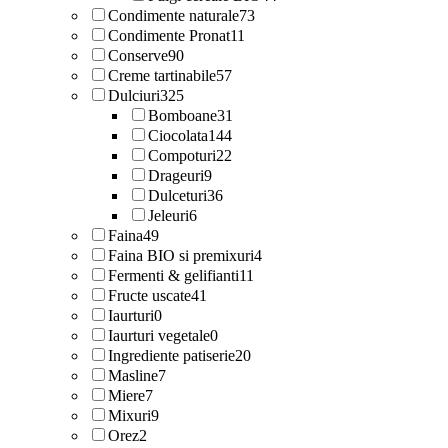
Condimente naturale
73
Condimente Pronat
11
Conserve
90
Creme tartinabile
57
Dulciuri
325
Bomboane
31
Ciocolata
144
Compoturi
22
Drageuri
9
Dulceturi
36
Jeleuri
6
Faina
49
Faina BIO si premixuri
4
Fermenti & gelifianti
11
Fructe uscate
41
Iaurturi
0
Iaurturi vegetale
0
Ingrediente patiserie
20
Masline
7
Miere
7
Mixuri
9
Orez
2