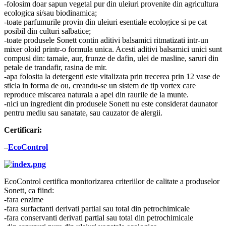
-folosim doar sapun vegetal pur din uleiuri provenite din agricultura
ecologica si/sau biodinamica;
-toate parfumurile provin din uleiuri esentiale ecologice si pe cat
posibil din culturi salbatice;
-toate produsele Sonett contin aditivi balsamici ritmatizati intr-un
mixer oloid printr-o formula unica. Acesti aditivi balsamici unici sunt
compusi din: tamaie, aur, frunze de dafin, ulei de masline, saruri din
petale de trandafir, rasina de mir.
-apa folosita la detergenti este vitalizata prin trecerea prin 12 vase de
sticla in forma de ou, creandu-se un sistem de tip vortex care
reproduce miscarea naturala a apei din raurile de la munte.
-nici un ingredient din produsele Sonett nu este considerat daunator
pentru mediu sau sanatate, sau cauzator de alergii.
Certificari:
–
EcoControl
EcoControl certifica monitorizarea criteriilor de calitate a produselor
Sonett, ca fiind:
-fara enzime
-fara surfactanti derivati partial sau total din petrochimicale
-fara conservanti derivati partial sau total din petrochimicale