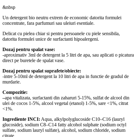
&nbsp
Un detergent bio neutru extrem de economic datorita formulei
concentrate, fara parfumuri sau uleiuri esentiale.
Delicat cu pielea chiar si pentru persoanele cu piele sensibila,
datorita formulei unice de surfactanti hipoalergeni.
Dozaj pentru spalat vase:
-aproximativ 3ml de detergent la 5 litri de apa, sau aplicati o picatura
direct pe buretele de spalat vase.
Dozaj pentru spalat suprafete/obiecte:
-intre 5-10ml de detergent la 10 litri de apa in functie de gradul de
murdarie.
Compozitie:
–
apa vitalizata, surfactanti din zaharuri 5-15%, sulfat de alcool din
ulei de cocos 1-5%, alcool vegetal (etanol) 1-5%, sare <1%, citrat
<1%.
Ingrediente INCI:
Aqua, alkylpolyglucoside C10–C16 (lauryl
glucoside), sodium C8–C14 fatty alcohol sulphate (sodium octyl
sulfate, sodium lauryl sulfate), alcohol, sodium chloride, sodium
citrate