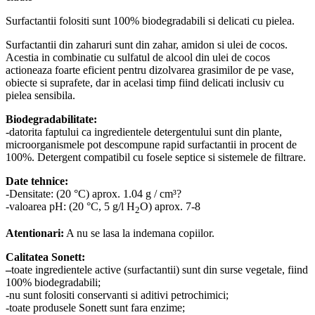
Surfactantii folositi sunt 100% biodegradabili si delicati cu pielea.
Surfactantii din zaharuri sunt din zahar, amidon si ulei de cocos.
Acestia in combinatie cu sulfatul de alcool din ulei de cocos
actioneaza foarte eficient pentru dizolvarea grasimilor de pe vase,
obiecte si suprafete, dar in acelasi timp fiind delicati inclusiv cu
pielea sensibila.
Biodegradabilitate:
-datorita faptului ca ingredientele detergentului sunt din plante,
microorganismele pot descompune rapid surfactantii in procent de
100%. Detergent compatibil cu fosele septice si sistemele de filtrare.
Date tehnice:
-Densitate: (20 °C) aprox. 1.04 g / cm³?
-valoarea pH: (20 °C, 5 g/l H
O) aprox. 7-8
2
Atentionari:
A nu se lasa la indemana copiilor.
Calitatea Sonett:
–
toate ingredientele active (surfactantii) sunt din surse vegetale, fiind
100% biodegradabili;
-nu sunt folositi conservanti si aditivi petrochimici;
-toate produsele Sonett sunt fara enzime;