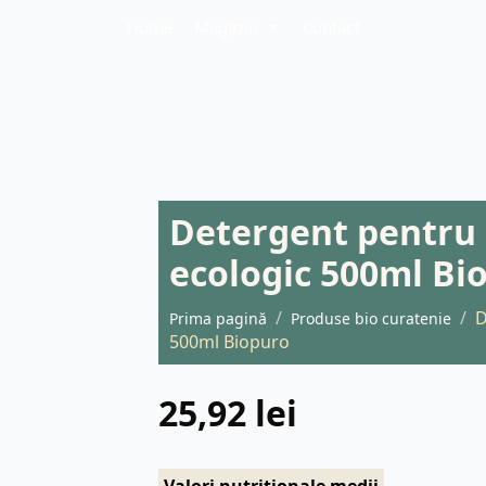
Home
Magazin
Contact
Detergent pentru 
ecologic 500ml Bi
D
Prima pagină
Produse bio curatenie
500ml Biopuro
25,92
lei