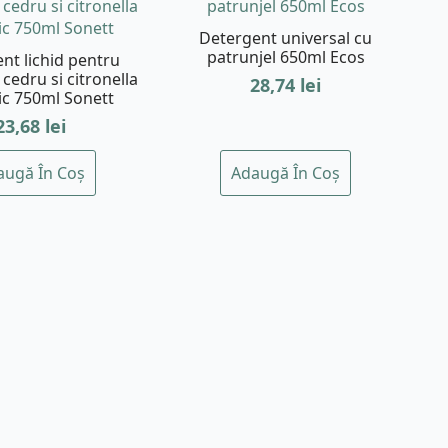
Detergent universal cu
patrunjel 650ml Ecos
nt lichid pentru
 cedru si citronella
28,74
lei
ic 750ml Sonett
23,68
lei
augă În Coș
Adaugă În Coș