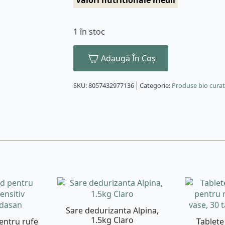
Valori nutritionale medii
1 în stoc
Adaugă În Coș
SKU:
8057432977136
Categorie:
Produse bio cura
Sare dedurizanta Alpina,
1.5kg Claro
entru rufe
Tablete