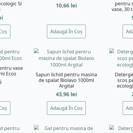
ecologic 5l
pentru 
10,66
lei
n
vase, 30 
ei
Coș
Adaugă În Coș
Ad
pentru vase
ml Ecos
Sapun lichid pentru masina
Deterge
de spalat Biolavo 1000ml
scos p
i
Argital
ecolog
43,96
lei
Coș
Adaugă În Coș
Ad