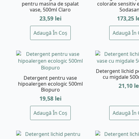
pentru masina de spalat
colorate sensitiv 
vase, 500ml Claro
Sodasa
23,59
lei
173,25
l
Adaugă În Coș
Adaugă În 
Detergent lichid 
cu migdale 500
Detergent pentru vase
hipoalergen ecologic 500ml
21,10
le
Biopuro
19,58
lei
Adaugă În Coș
Adaugă În 