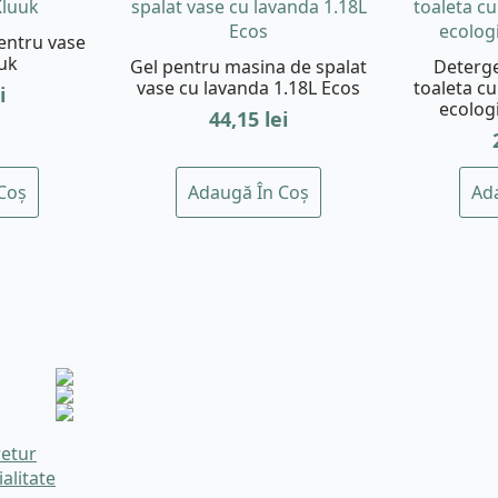
pentru vase
uk
Gel pentru masina de spalat
Deterge
vase cu lavanda 1.18L Ecos
toaleta cu
i
ecolog
44,15
lei
Coș
Adaugă În Coș
Ad
retur
ialitate