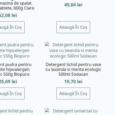
masina de spalat
49,84
lei
tablete, 600g Claro
52,08
lei
augă În Coș
Adaugă În Coș
nt pudra pentru
Detergent lichid pentru vase
ete hipoalergen
cu lavanda si menta ecologic
ic 550g Biopuro
500ml Sodasan
25,69
lei
19,70
lei
augă În Coș
Adaugă În Coș