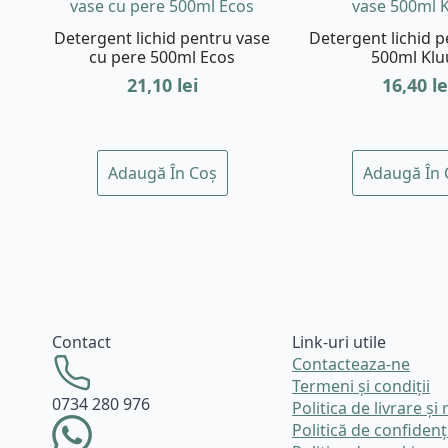
Detergent lichid pentru vase
Detergent lichid 
cu pere 500ml Ecos
500ml Klu
21,10
lei
16,40
le
Adaugă În Coș
Adaugă În 
Contact
Link-uri utile
Contacteaza-ne
Termeni și condiții
0734 280 976
Politica de livrare și 
Politică de confidenț