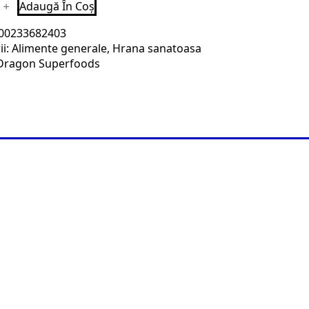
te
Adaugă În Coș
ol
or
00233682403
ii:
Alimente generale
,
Hrana sanatoasa
Dragon Superfoods
oods