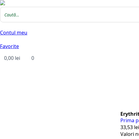
Contul meu
Favorite
0,00
lei
0
Erythri
Prima p
33,53
le
Valori n