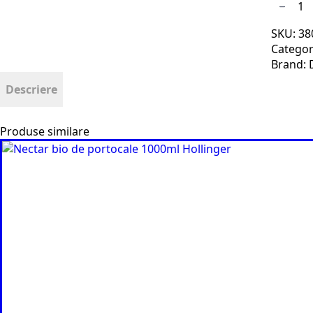
Cantita
Erythrit
indulcit
SKU:
38
bio
250g
Categor
Dragon
Brand:
Superf
Descriere
Produse similare