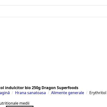
Home
Magazin
Contact
Home
Magazin
Contact
tol indulcitor bio 250g Dragon Superfoods
agină
Hrana sanatoasa
Alimente generale
Erythrito
i
utritionale medii