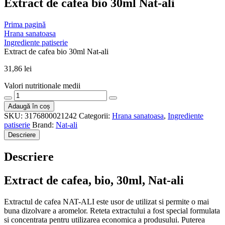
Extract de cafea bio 30ml Nat-ali
Prima pagină
Hrana sanatoasa
Ingrediente patiserie
Extract de cafea bio 30ml Nat-ali
31,86
lei
Valori nutritionale medii
Cantitate
Extract
Adaugă în coș
de
SKU:
3176800021242
Categorii:
Hrana sanatoasa
,
Ingrediente
cafea
patiserie
Brand:
Nat-ali
bio
Descriere
30ml
Nat-
Descriere
ali
Extract de cafea, bio, 30ml, Nat-ali
Extractul de cafea NAT-ALI este usor de utilizat si permite o mai
buna dizolvare a aromelor. Reteta extractului a fost special formulata
si concentrata pentru utilizarea economica a produsului. Puterea