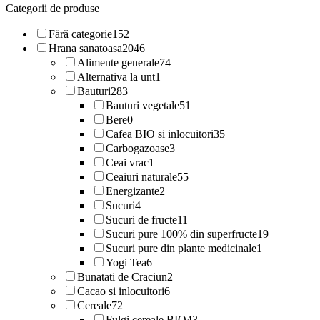
Categorii de produse
Fără categorie
152
Hrana sanatoasa
2046
Alimente generale
74
Alternativa la unt
1
Bauturi
283
Bauturi vegetale
51
Bere
0
Cafea BIO si inlocuitori
35
Carbogazoase
3
Ceai vrac
1
Ceaiuri naturale
55
Energizante
2
Sucuri
4
Sucuri de fructe
11
Sucuri pure 100% din superfructe
19
Sucuri pure din plante medicinale
1
Yogi Tea
6
Bunatati de Craciun
2
Cacao si inlocuitori
6
Cereale
72
Fulgi cereale BIO
43