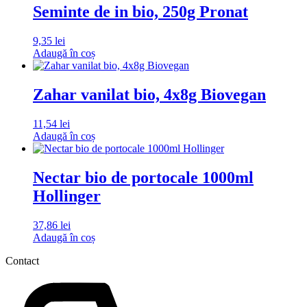
Seminte de in bio, 250g Pronat
9,35
lei
Adaugă în coș
Zahar vanilat bio, 4x8g Biovegan
11,54
lei
Adaugă în coș
Nectar bio de portocale 1000ml
Hollinger
37,86
lei
Adaugă în coș
Contact