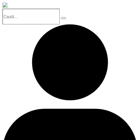
Caută…
Search