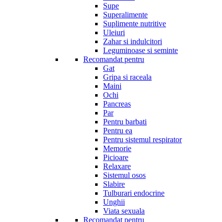
Supe
Superalimente
Suplimente nutritive
Uleiuri
Zahar si indulcitori
Leguminoase si seminte
Recomandat pentru
Gat
Gripa si raceala
Maini
Ochi
Pancreas
Par
Pentru barbati
Pentru ea
Pentru sistemul respirator
Memorie
Picioare
Relaxare
Sistemul osos
Slabire
Tulburari endocrine
Unghii
Viata sexuala
Recomandat pentru