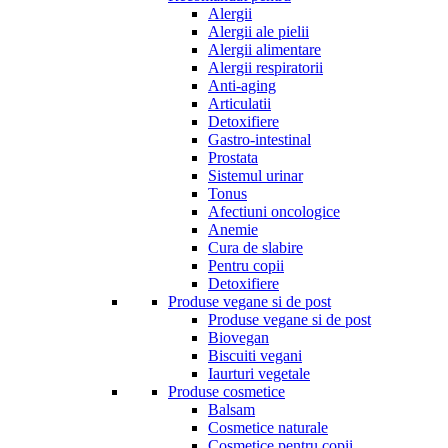
Alergii
Alergii ale pielii
Alergii alimentare
Alergii respiratorii
Anti-aging
Articulatii
Detoxifiere
Gastro-intestinal
Prostata
Sistemul urinar
Tonus
Afectiuni oncologice
Anemie
Cura de slabire
Pentru copii
Detoxifiere
Produse vegane si de post
Produse vegane si de post
Biovegan
Biscuiti vegani
Iaurturi vegetale
Produse cosmetice
Balsam
Cosmetice naturale
Cosmetice pentru copii