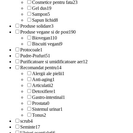
Cosmetice pentru fata
23
Gel dus
19
Sampon
5
Sapun lichid
8
Produse solidare
3
Produse vegane si de post
190
Biovegan
110
Biscuiti vegani
9
Protocoale
1
Pudre-Prafuri
51
Purificatoare si umidificatoare aer
12
Recomandat pentru
14
Alergii ale pielii
1
Anti-aging
1
Articulatii
2
Detoxifiere
1
Gastro-intestinal
1
Prostata
0
Sistemul urinar
1
Tonus
2
scrub
4
Seminte
17
Uleiuri esentiale
66