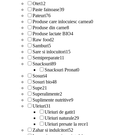
Otet
12
Paste fainoase
39
Pateuri
76
Produse care inlocuiesc carnea
0
Produse din carne
8
Produse lactate BIO
4
Raw food
2
Samburi
5
Sare si inlocuitori
15
Semipreparate
11
Snacksuri
89
Snacksuri Pronat
0
Sosuri
4
Sosuri bio
48
Supe
21
Superalimente
2
Suplimente nutritive
9
Uleiuri
31
Uleiuri de gatit
1
Uleiuri naturale
29
Uleiuri presate la rece
1
Zahar si indulcitori
52