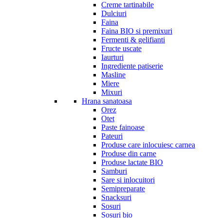
Creme tartinabile
Dulciuri
Faina
Faina BIO si premixuri
Fermenti & gelifianti
Fructe uscate
Iaurturi
Ingrediente patiserie
Masline
Miere
Mixuri
Hrana sanatoasa
Orez
Otet
Paste fainoase
Pateuri
Produse care inlocuiesc carnea
Produse din carne
Produse lactate BIO
Samburi
Sare si inlocuitori
Semipreparate
Snacksuri
Sosuri
Sosuri bio