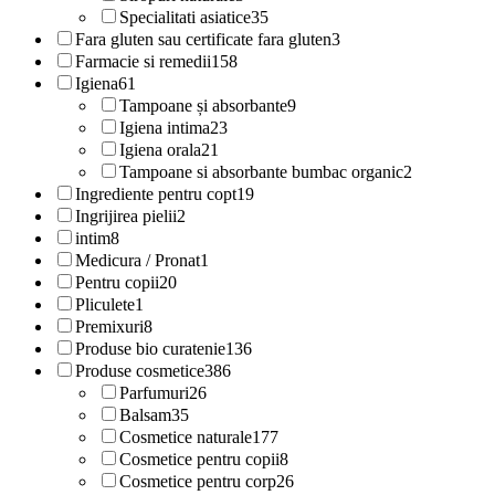
Specialitati asiatice
35
Fara gluten sau certificate fara gluten
3
Farmacie si remedii
158
Igiena
61
Tampoane și absorbante
9
Igiena intima
23
Igiena orala
21
Tampoane si absorbante bumbac organic
2
Ingrediente pentru copt
19
Ingrijirea pielii
2
intim
8
Medicura / Pronat
1
Pentru copii
20
Pliculete
1
Premixuri
8
Produse bio curatenie
136
Produse cosmetice
386
Parfumuri
26
Balsam
35
Cosmetice naturale
177
Cosmetice pentru copii
8
Cosmetice pentru corp
26