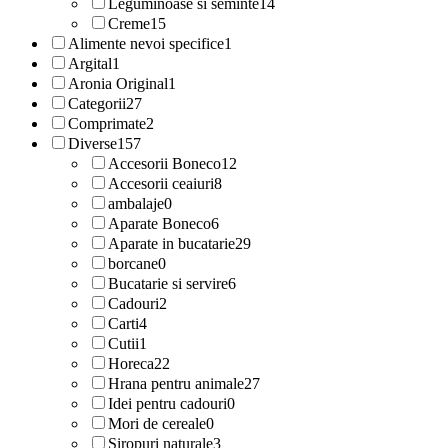
Leguminoase si seminte
14
Creme
15
Alimente nevoi specifice
1
Argital
1
Aronia Original
1
Categorii
27
Comprimate
2
Diverse
157
Accesorii Boneco
12
Accesorii ceaiuri
8
ambalaje
0
Aparate Boneco
6
Aparate in bucatarie
29
borcane
0
Bucatarie si servire
6
Cadouri
2
Carti
4
Cutii
1
Horeca
22
Hrana pentru animale
27
Idei pentru cadouri
0
Mori de cereale
0
Siropuri naturale
3