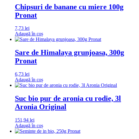
Chipsuri de banane cu miere 100g
Pronat
7,73
lei
Adaugă în coș
Sare de Himalaya grunjoasa, 300g
Pronat
6,73
lei
Adaugă în coș
Suc bio pur de aronia cu rodie, 3l
Aronia Original
151,94
lei
Adaugă în coș