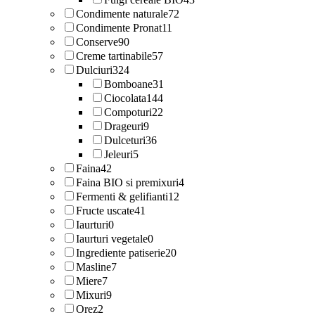
Condimente naturale
72
Condimente Pronat
11
Conserve
90
Creme tartinabile
57
Dulciuri
324
Bomboane
31
Ciocolata
144
Compoturi
22
Drageuri
9
Dulceturi
36
Jeleuri
5
Faina
42
Faina BIO si premixuri
4
Fermenti & gelifianti
12
Fructe uscate
41
Iaurturi
0
Iaurturi vegetale
0
Ingrediente patiserie
20
Masline
7
Miere
7
Mixuri
9
Orez
2