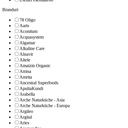
Branduri
78 Oligo
Aarts
Aconitum
Acquasystem
Algamar
Alkaline Care
Alnavit
Altele
Amaizin Organic
Amisa
Amrita
Ancestral Superfoods
ApuliaKundi
Arabella
Arche Naturküche - Asia
Arche Naturküche - Europa
Argileo
Argital
Aries